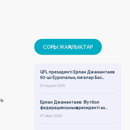
СОҢҒЫ ЖАҢАЛЫҚТАР
QFL президенті Ерлан Джамантаев
50-ші Еуропалық лигалар Бас
ассамблеясына қатысты
11 наурыз 2025
рь
Ерлан Джамантаев: Футбол
федерациясының президенті өз
есімін қадірлейтінін айтқан еді,
27 ақпан 2025
алайда оның сөзі түкке тұрмайды!