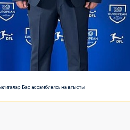
қ лигалар Бас ассамблеясына қатысты