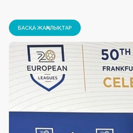
БАСҚА ЖАҢАЛЫҚТАР