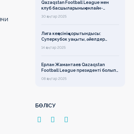
Qazaqstan Football League мен
клуб басшыларының онлайн-
конференциясының қорытындысы
30 қаңтар 2025
ачи
бойынша баспасөз-релизі
Лига кеңесінің қорытындысы:
Суперкубок уақыты, әйелдер
футболының дамуы, легионерлерге
14 қаңтар 2025
лимит
Ерлан Жамантаев Qazaqstan
Football League президенті болып
сайланды
08 қаңтар 2025
БӨЛІСУ