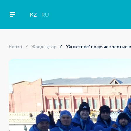
KZ
RU
Негізгі
Жаңалықтар
"Окжетпес" получил золотые 