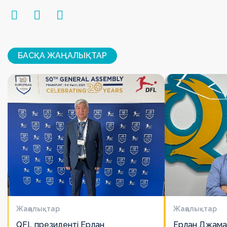
БАСҚА ЖАҢАЛЫҚТАР
Жаңалықтар
Жаңалықтар
QFL президенті Ерлан
Ерлан Джама