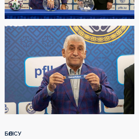
БӨЛІСУ