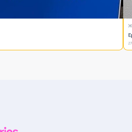
Ж
Е
27