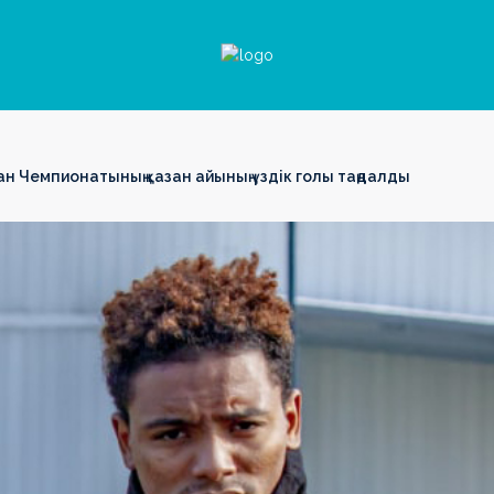
 Чемпионатының қазан айының үздік голы таңдалды