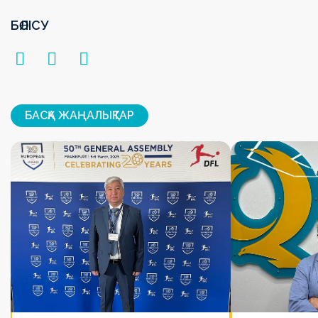
БӨЛІСУ
БАСҚА ЖАҢАЛЫҚТАР