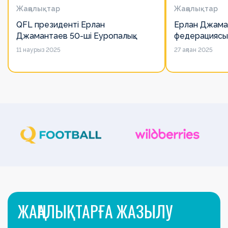
Жаңалықтар
Жаңалықтар
QFL президенті Ерлан
Ерлан Джама
Джамантаев 50-ші Еуропалық
федерациясы
лигалар Бас ассамблеясына
есімін қадірлей
11 наурыз 2025
27 ақпан 2025
қатысты
алайда оның 
ЖАҢАЛЫҚТАРҒА ЖАЗЫЛУ