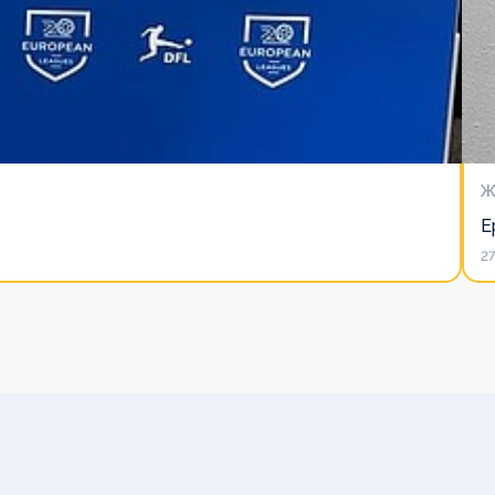
Ж
Е
27