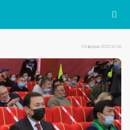
04 қараша 2021 10:56