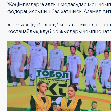
Жеңімпаздарға алтын медальдар мен чемп
федерациясының бас хатшысы Азамат Айтх
«Тобыл» футбол клубы өз тарихында екінш
қостанайлық клуб әр жылдары чемпионатт