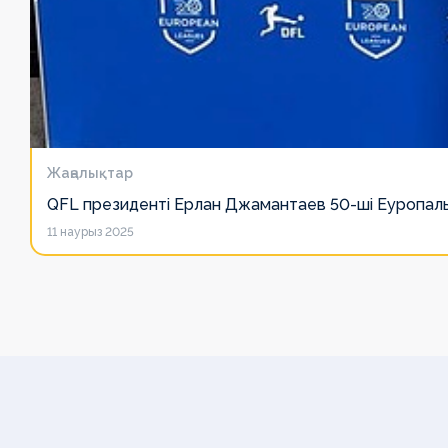
кестесі
кестесі
кестесі
Клубтар
Клубтар
Клубтар
Клубтар
Клубтар
Клубтар
Клубтар
Клубтар
Медиа
Медиа
Медиа
Медиа
Медиа
Медиа
Медиа
Медиа
Жаңалықтар
QFL президенті Ерлан Джамантаев 50-ші Еуропалы
11 наурыз 2025