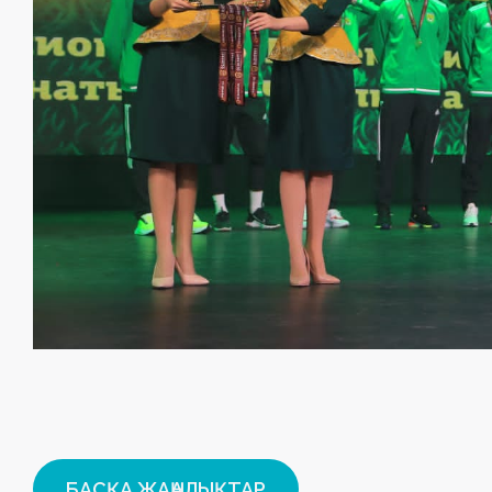
БАСҚА ЖАҢАЛЫҚТАР