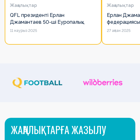
Жаңалықтар
Жаңалықтар
QFL президенті Ерлан
Ерлан Джама
Джамантаев 50-ші Еуропалық
федерациясы
лигалар Бас ассамблеясына
есімін қадірлей
11 наурыз 2025
27 ақпан 2025
қатысты
алайда оның 
ЖАҢАЛЫҚТАРҒА ЖАЗЫЛУ