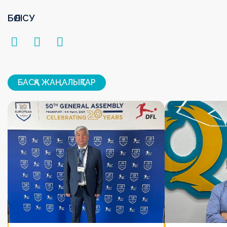
БӨЛІСУ
БАСҚА ЖАҢАЛЫҚТАР