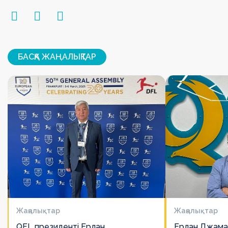
БАСҚА ЖАҢАЛЫҚТАР
Жаңалықтар
Жаңалықтар
QFL президенті Ерлан
Ерлан Джама