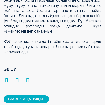
ресми өкілі болып табылады, сондықтан олардың жол
жүру, тұру және тамақтану шығындарын Лига өз
мойнына алады. Делегаттар институтының пайда
болуы – Лиганыда, жалпы Қазақстандағы барлық кәсіби
футболды дамытудағы маңызды қадам. Бұл бастама
отандық футболды жаңа деңгейге шығуға
көмектеседі деп санаймын.
ҚКФЛ аясында өткізілетін ойындарға делегаттарды
тағайындау туралы ақпарат Лиганың ресми сайтында
жарияланады.
БӨЛІСУ
БАСҚА ЖАҢАЛЫҚТАР