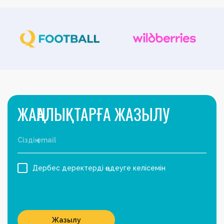
ЖАҢАЛЫҚТАРҒА ЖАЗЫЛУ
Дербес деректерді өңдеуге келісемін
Жазылу