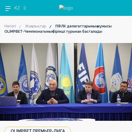
KZ
Негізгі
Жаңалықтар
ПФЛК делегаттарының жұмысы
OLIMPBET-Чемпионатының бірінші турынан басталады
OLIMPBET
1XBET
OLIMPBET
ЕКІНШІ
OLIMPBET
ӘЙЕЛДЕР
ӘЙЕЛДЕР
1ХВЕТ
Басшылық
ПРЕМЬЕР-
БІРІНШІ
КУБОК
ЛИГА
СУПЕРКУБОК
ЛИГАСЫ
КУБОГЫ
ЛИГА
ЛИГА
ЛИГА
КУБОГЫ
Жаңалықтар
Жаңалықтар
Жаңалықтар
Жаңалықтар
Жаңалықтар
Жаңалықтар
Жаңалықтар
Жаңалықтар
Күнтізбе
Күнтізбе
Күнтізбе
Күнтізбе
Күнтізбе
Күнтізбе
Күнтізбе
Күнтізбе
Турнир
Турнир
Турнир
Турнир
Турнир
Турнир
Турнир
кестесі
кестесі
кестесі
кестесі
кестесі
Турнир
кестесі
кестесі
кестесі
Клубтар
Клубтар
Клубтар
Клубтар
Клубтар
Клубтар
Клубтар
Клубтар
Медиа
Медиа
Медиа
Медиа
Медиа
Медиа
Медиа
Медиа
OLIMPBET ПРЕМЬЕР-ЛИГА