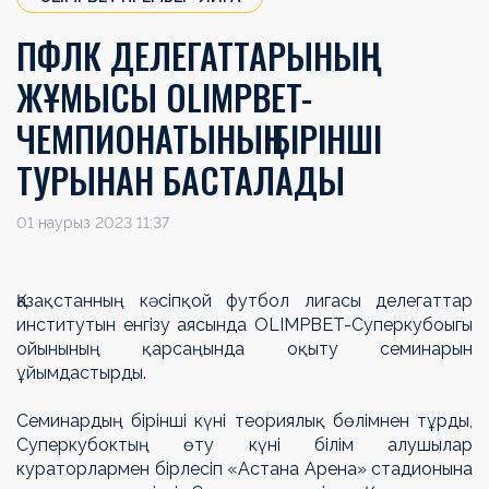
ПФЛК ДЕЛЕГАТТАРЫНЫҢ
ЖҰМЫСЫ OLIMPBET-
ЧЕМПИОНАТЫНЫҢ БІРІНШІ
ТУРЫНАН БАСТАЛАДЫ
01 наурыз 2023 11:37
Қазақстанның кәсіпқой футбол лигасы делегаттар
институтын енгізу аясында OLIMPBET-Суперкубоыгы
ойынының қарсаңында оқыту семинарын
ұйымдастырды.
Семинардың бірінші күні теориялық бөлімнен тұрды,
Суперкубоктың өту күні білім алушылар
кураторлармен бірлесіп «Астана Арена» стадионына