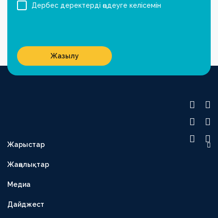
Дербес деректерді өңдеуге келісемін
Жазылу
Жарыстар
OLIMPBET ПРЕМЬЕР-ЛИГА
Жаңалықтар
1XBET БІРІНШІ ЛИГА
Медиа
OLIMPBET КУБОК
ЕКІНШІ ЛИГА
Дайджест
OLIMPBET СУПЕРКУБОК