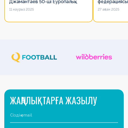
Джамантаев 50-ші Еуропалық
федерациясы
лигалар Бас ассамблеясына
есімін қадірлей
11 наурыз 2025
27 ақпан 2025
қатысты
алайда оның 
ЖАҢАЛЫҚТАРҒА ЖАЗЫЛУ