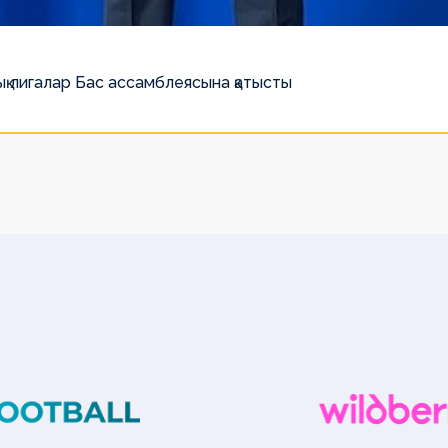
қ лигалар Бас ассамблеясына қатысты