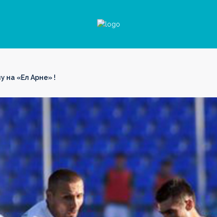
 на «Ел Арне» !