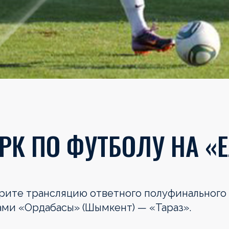
К ПО ФУТБОЛУ НА «ЕЛ
ите трансляцию ответного полуфинального
дами
«
Ордабасы
»
(Шымкент)
—
«
Тараз
»
.