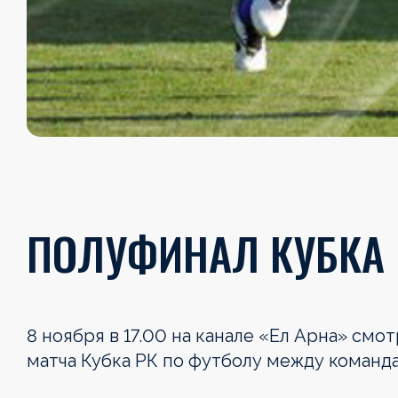
ПОЛУФИНАЛ КУБКА Р
8 ноября в
17.00 на
канале
«
Ел
Арна
»
смотр
матча Кубка РК
по
футболу между коман