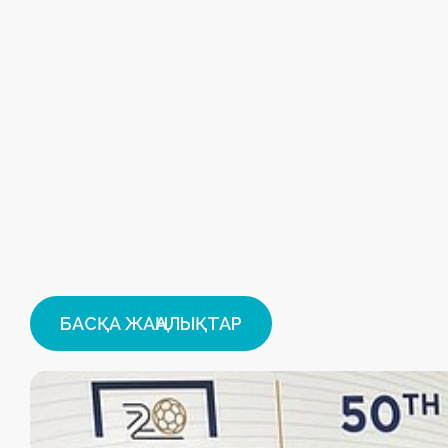
БАСҚА ЖАҢАЛЫҚТАР