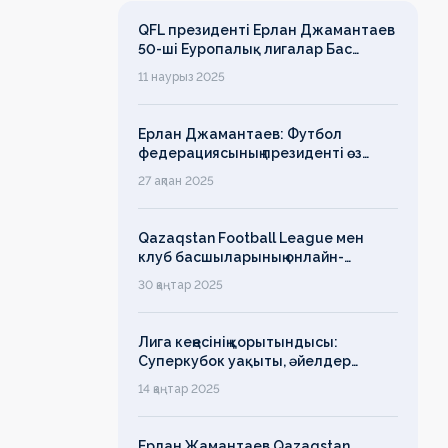
QFL президенті Ерлан Джамантаев
50-ші Еуропалық лигалар Бас
ассамблеясына қатысты
11 наурыз 2025
Ерлан Джамантаев: Футбол
федерациясының президенті өз
есімін қадірлейтінін айтқан еді,
27 ақпан 2025
алайда оның сөзі түкке тұрмайды!
Qazaqstan Football League мен
клуб басшыларының онлайн-
конференциясының қорытындысы
30 қаңтар 2025
бойынша баспасөз-релизі
Лига кеңесінің қорытындысы:
Суперкубок уақыты, әйелдер
футболының дамуы, легионерлерге
14 қаңтар 2025
лимит
Ерлан Жамантаев Qazaqstan