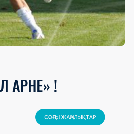
 АРНЕ» !
СОҢҒЫ ЖАҢАЛЫҚТАР