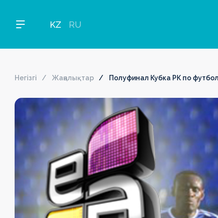
KZ
RU
Негізгі
Жаңалықтар
Полуфинал Кубка РК по футболу