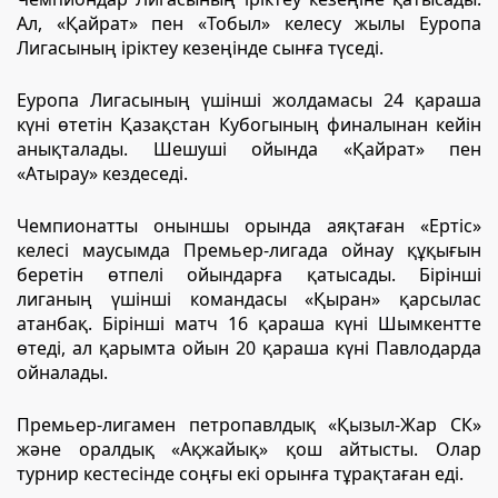
Ал, «Қайрат» пен «Тобыл» келесу жылы Еуропа
Лигасының іріктеу кезеңінде сынға түседі.
Еуропа Лигасының үшінші жолдамасы 24 қараша
күні өтетін Қазақстан Кубогының финалынан кейін
анықталады. Шешуші ойында «Қайрат» пен
«Атырау» кездеседі.
Чемпионатты оныншы орында аяқтаған «Ертіс»
келесі маусымда Премьер-лигада ойнау құқығын
беретін өтпелі ойындарға қатысады. Бірінші
лиганың үшінші командасы «Қыран» қарсылас
атанбақ. Бірінші матч 16 қараша күні Шымкентте
өтеді, ал қарымта ойын 20 қараша күні Павлодарда
ойналады.
Премьер-лигамен петропавлдық «Қызыл-Жар СК»
және оралдық «Ақжайық» қош айтысты. Олар
турнир кестесінде соңғы екі орынға тұрақтаған еді.