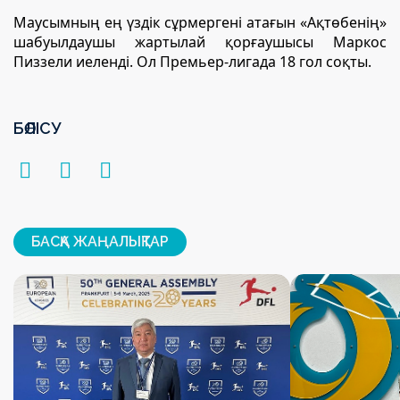
Маусымның ең үздік сұрмергені атағын «Ақтөбенің»
шабуылдаушы жартылай қорғаушысы Маркос
Пиззели иеленді. Ол Премьер-лигада 18 гол соқты.
БӨЛІСУ
БАСҚА ЖАҢАЛЫҚТАР