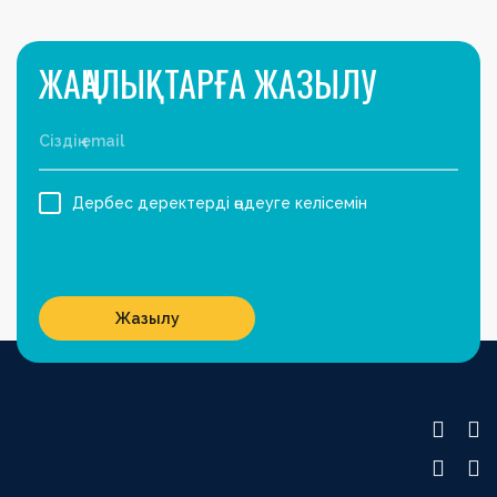
ЖАҢАЛЫҚТАРҒА ЖАЗЫЛУ
Дербес деректерді өңдеуге келісемін
Жазылу