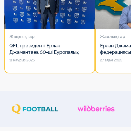
Жаңалықтар
Жаңалықтар
QFL президенті Ерлан
Ерлан Джама
Джамантаев 50-ші Еуропалық
федерациясы
лигалар Бас ассамблеясына
есімін қадірлей
11 наурыз 2025
27 ақпан 2025
қатысты
алайда оның 