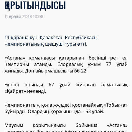
ҚОРЫТЫНДЫСЫ
11 қараша 2018 19:08
11
қараша күні Қазақстан Республикасы
Чемпионатының шешуші туры өтті.
«Астана» командасы қатарынан бесінші рет ел
чемпионы атанды. Елордалық ұжым 77 ұпай
жинады. Доп айырмашылығы 66-22.
Екінші орынды 62 ұпай жинаған алматылық
«Қайрат» иеленді.
Чемпионаттың қола жүлдесі қостанайлық «Тобылға»
бұйырды. Олардың қоржынында – 53 ұпай.
Маусым қорытындысы бойынша «Астана»
Чемпиондар Лигасының іріктеу кезеңіне қатысады.