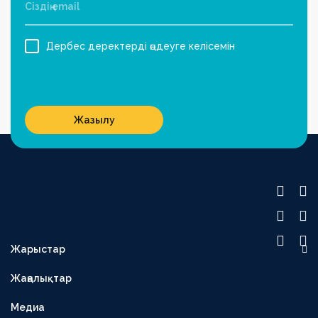
Дербес деректерді өңдеуге келісемін
Жазылу
Жарыстар
OLIMPBET ПРЕМЬЕР-ЛИГА
Жаңалықтар
1XBET БІРІНШІ ЛИГА
Медиа
OLIMPBET КУБОК