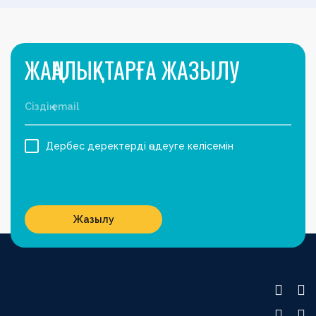
ЖАҢАЛЫҚТАРҒА ЖАЗЫЛУ
Дербес деректерді өңдеуге келісемін
Жазылу