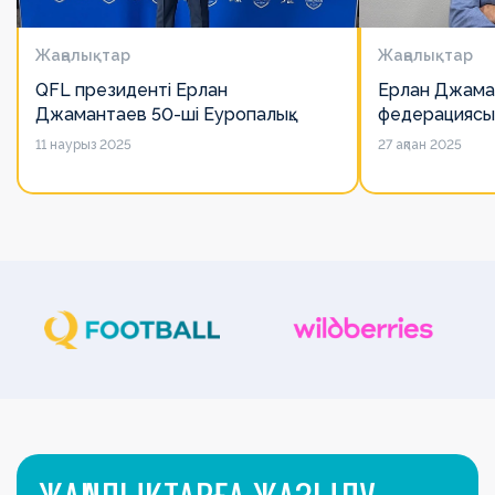
Жаңалықтар
Жаңалықтар
QFL президенті Ерлан
Ерлан Джама
Джамантаев 50-ші Еуропалық
федерациясы
лигалар Бас ассамблеясына
есімін қадірлей
11 наурыз 2025
27 ақпан 2025
қатысты
алайда оның 