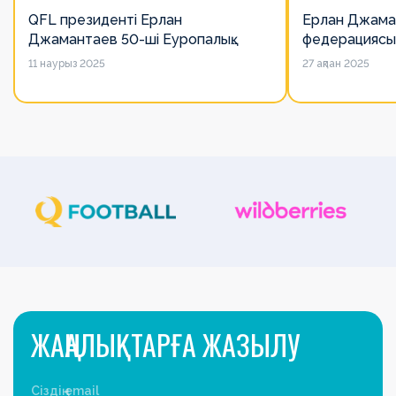
QFL президенті Ерлан
Ерлан Джама
Джамантаев 50-ші Еуропалық
федерациясы
лигалар Бас ассамблеясына
есімін қадірлей
11 наурыз 2025
27 ақпан 2025
қатысты
алайда оның 
ЖАҢАЛЫҚТАРҒА ЖАЗЫЛУ