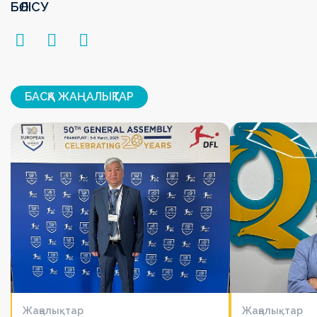
БӨЛІСУ
БАСҚА ЖАҢАЛЫҚТАР
Жаңалықтар
Жаңалықтар