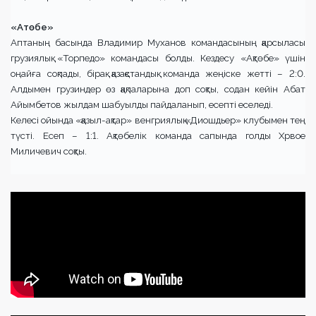
«А
т
ө
бе»
Аптаның басында Владимир Муханов командасының қарсыласы
грузиялық «Торпедо» командасы болды. Кездесу «Ақтөбе» үшін
оңайға соқпады, бірақ қазақстандық команда жеңіске жетті – 2:0.
Алдымен грузиндер өз қақпаларына доп соқты, содан кейін Абат
Айымбетов жылдам шабуылды пайдаланып, есепті еселеді.
Келесі ойында «қазыл-ақтар» венгриялық «Диошдьер» клубымен тең
түсті. Есеп – 1:1. Ақтөбелік команда сапында голды Хрвое
Миличевич соқты.