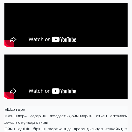
«Шахтер»
«Кеншілер» өздерінң жолдастық ойындарын өткен аптадағы
демалыс күндері өткізді.
Ойын күнінің бірінші жартысында қарағандылықтар «Ақжайықты»