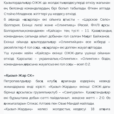
Қызылордалықтар ОЖЖ-да жолдастық кездесулерді өткізу жағынан
ең белсенді командалардың бірі болып табылады. Өткен аптада
Стойчо Младенов жігіттері үш кездесу өткізді.
6 ақпанда «қасқырлар» екі ойынға қатысты – «Царское Село»
(Болгария, Екінші лига) және «Олимпиец» (Ресей, ФНЛ) қарсы.
Болгариялық командамен «Қайсар» тең түсті – 1:1. Қазақстандық
команданың сапында айып добынан гол салған Мақсат Байжанов.
Екінші ойында қызылордалықтар «Олимпийцке» есе жіберді –
ресейліктер 4 гол соқса, «қасқырлар» екі доппен жауап қайтарды.
Үш күннен кейін «Қайсар» екінші ОЖЖ-дағы үшінші ойынын
өткізді. Қарсылас – украиналық «Олимпик». «Олимпик» біздің
команданың қақпасына жауапсыз екі гол соқты – есеп 0:2.
«Қызыл-Жар СК»
Петропавлдықтар басқа клубқа қарағанда өздерінің кезекді
жиындарына енді кірісті. «Қызыл-Жардың» екінші ОЖЖ-дағы
бірінші қарсыласы грузиялық клуб – «Самгурали». Қазақстандықтар
екі бұрыштама добын сәтті пайдаланып, жеңіске жетті – 2:0. Өз
қанжығаларын Олжас Алтаев пен Овье Мандай майлады.
«Қызыл-Жардың» келесі жолдастық кездесуі 18 апқанға