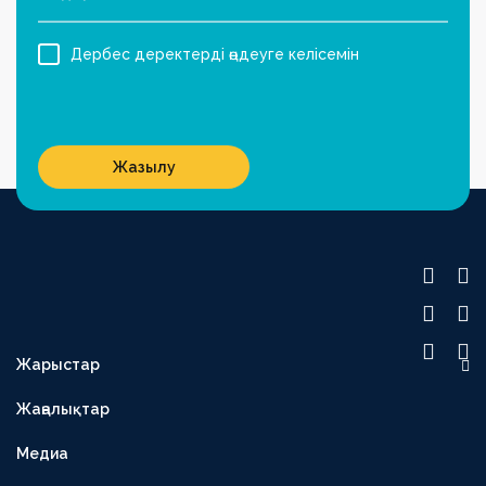
Дербес деректерді өңдеуге келісемін
Жазылу
Жарыстар
OLIMPBET ПРЕМЬЕР-ЛИГА
Жаңалықтар
1XBET БІРІНШІ ЛИГА
Медиа
OLIMPBET КУБОК