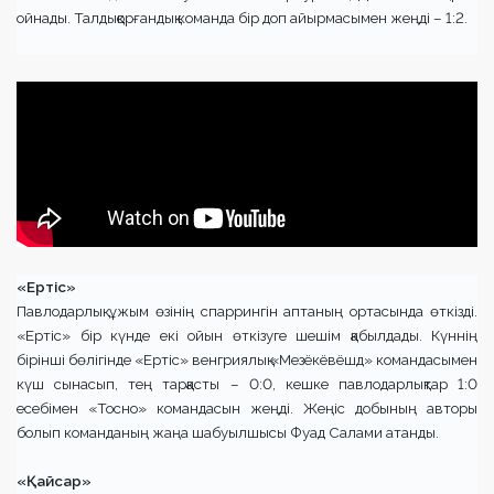
ойнады. Талдықорғандық команда бір доп айырмасымен жеңді – 1:2.
«Ертіс»
Павлодарлық ұжым өзінің спаррингін аптаның ортасында өткізді.
«Ертіс» бір күнде екі ойын өткізуге шешім қабылдады. Күннің
бірінші бөлігінде «Ертіс» венгриялық «Мезёкёвёшд» командасымен
күш сынасып, тең тарқасты – 0:0, кешке павлодарлықтар 1:0
есебімен «Тосно» командасын жеңді. Жеңіс добының авторы
болып команданың жаңа шабуылшысы Фуад Салами атанды.
«
Қ
айсар»