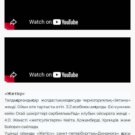
«Жетісу»
Талдықорғандықтар жолдастық кездесуде черногориялық «Зетаны»
жеңді. Ойын өте тартысты өтіп, 3:2 есебімен аяқталды. Екі күнннен
кейін Огай шәкірттері сербиялық «Рад» клубын ойсырата жеңді –
4:0. Жеңісті «жетісуліктерге» Кейта, Қожамберді, Хромцов және
Бойович сыйлады.
Үшінші ойынды «Жетісу» санкт-петербургтық «Динамоға» қарсы