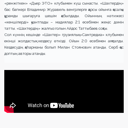
«ренжіткен» «Дьер ЭТО» клубымен күш сынасты. «Шахтердің»
бас бапкері Владимир Журавель венгрлерге қарсы ойынға қосалқы
құрамды шығаруға шешім қабылдады. Ойынның нәтижесі
«кеншілерді» қуантпады – мадиялар 2:1 есебімен жеңіс дәмін
татты. «Шахтердің» жалғыз голын Айдос Таттыбаев соқты.
Сол күннің кешінде «Шахтер» грузиялық «Самтредиа» клубымен
екінші жолдастық кездесу өткізді. Ойын 2:0 есебімен аяқталды.
Кездесудің қаһарманы болып Милан Стоянович атанды. Серб қос
доптың авторы атанды.