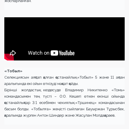
жоспарланған.
«Тобыл»
Селекциясын аяқтап қалған қостанайлық «Тобыл» 5 және 11 ақпан
аралығында екі ойын өткізуді мақсат қойды.
Бірінші жолдастық кездесуде Владимир Никитенко «Томь»
командасымен тең түсті – 0:0. Кешегі өткен екінші ойында
қостанайлықтар 3:1 есебімен чехиялық «Тршинец» командасынан
басым болды. «Тобылға» жеңісті сыйлаған Бауыржан Тұрысбек,
қаралымда жүрген Антон Шиндер және Жасұлан Молдақараев.