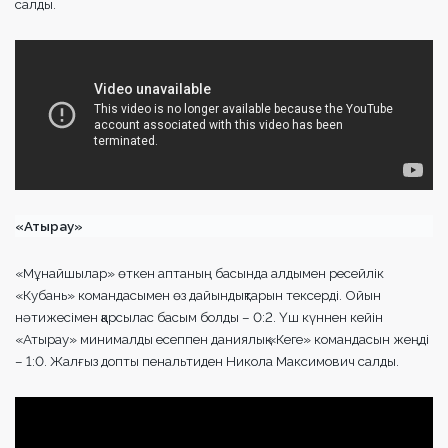
салды.
«Атырау»
«Мұнайшылар» өткен аптаның басында алдымен ресейлік
«Кубань» командасымен өз дайындықтарын тексерді. Ойын
нәтижесімен қарсылас басым болды – 0:2. Үш күннен кейін
«Атырау» минималды есеппен даниялық «Кеге» командасын жеңді
– 1:0. Жалғыз допты пенальтиден Никола Максимович салды.