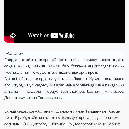
«Астана»
Елордалық ойыншылар «Спортингпен» кездесу қарсаңындағы
соңғы жиынды өткізді. ОЖЖ бар болғаны екі жолдастық ойын
жоспарланды – екеуіде қытайлық командаларға қарсы.
Бірінші ойында елордалық ұжымға «Ляонин Хувин» командасы
қарсы тұрды. Бұл кездесу 6:0 есебімен елордалықтардың пайдасына
аяқталды – голдарды Перцух, Зайнутдинов, Щеткин, Мұртазаев,
Деспотович және Томасов соқты.
Екінші кездесуде «Астана» «Шаньдун Лунэн Тайшаннан» басым
түсті. Бірақ бұл ойында алдынғы кездесуге қарағанда үш допқа кем
соғылды – 3:0. Доптарды Логвиненко, Деспотович және Перцух