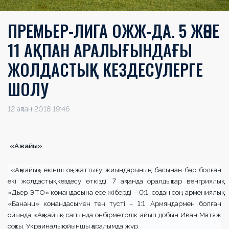
ПРЕМЬЕР-ЛИГА ОЖЖ-ДА. 5 ЖӘНЕ
11 АҚПАН АРАЛЫҒЫНДАҒЫ
ЖОЛДАСТЫҚ КЕЗДЕСУЛЕРГЕ
ШОЛУ
12 ақпан 2018 19:46
«А
жайы
»
«Ақжайық» екінші оқі-жаттығу жиындарының басынан бар болған
екі жолдастық кездесу өткізді. 7 ақпанда оралдықтар венгриялық
«Дьер ЭТО» командасына есе жіберді – 0:1, содан соң армениялық
«Бананц» командасымен тең түсті – 1:1. Армяндармен болған
ойында «Ақжайық» сапында онбірметрлік айып добын Иван Матяж
соқты. Украиналық ойыншы қаралымда жүр.