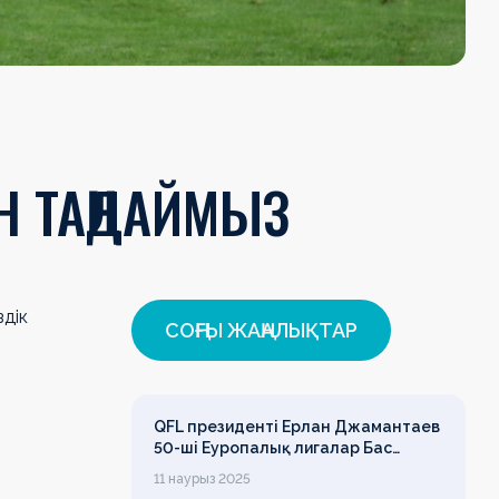
Н ТАҢДАЙМЫЗ
здік
СОҢҒЫ ЖАҢАЛЫҚТАР
QFL президенті Ерлан Джамантаев
50-ші Еуропалық лигалар Бас
ассамблеясына қатысты
11 наурыз 2025