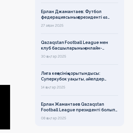
Ерлан Джамантаев: Футбол
федерациясының президенті өз
есімін қадірлейтінін айтқан еді,
27 ақпан 2025
алайда оның сөзі түкке тұрмайды!
Qazaqstan Football League мен
клуб басшыларының онлайн-
конференциясының қорытындысы
30 қаңтар 2025
бойынша баспасөз-релизі
Лига кеңесінің қорытындысы:
Суперкубок уақыты, әйелдер
футболының дамуы, легионерлерге
14 қаңтар 2025
лимит
Ерлан Жамантаев Qazaqstan
Football League президенті болып
сайланды
08 қаңтар 2025