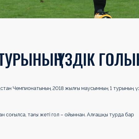
 ТУРЫНЫҢ ҮЗДІК ГОЛЫ
ақстан Чемпионатының 2018 жылғы маусымның 1 турының ү
ан соғылса, тағы жеті гол – ойыннан. Алғашқы турда бар