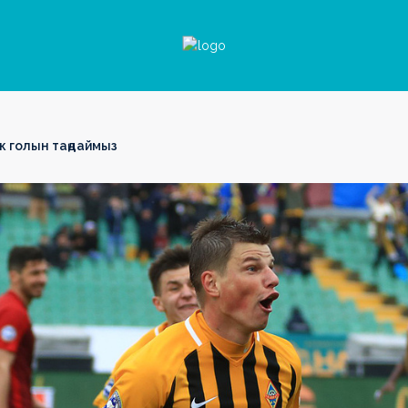
ік голын таңдаймыз