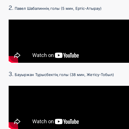
2.
Павел Шабалиннің голы (5 мин, Ертіс-Атырау)
3.
Бауыржан Тұрысбектің голы (38 мин, Жетісу-Тобыл)