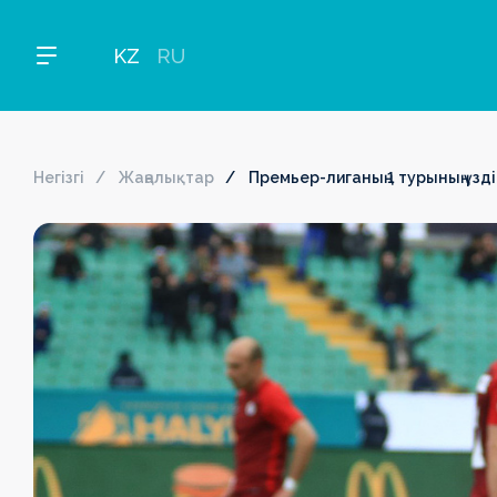
KZ
RU
Негізгі
Жаңалықтар
Премьер-лиганың 1 турының үзд