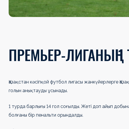
ПРЕМЬЕР-ЛИГАНЫҢ 1
Қазақстан кәсіпқой футбол лигасы жанкүйерлерге Қаз
голын анықтауды ұсынады.
1 турда барлығы 14 гол соғылды. Жеті доп айып добын
болғаны бір пенальти орындалды.