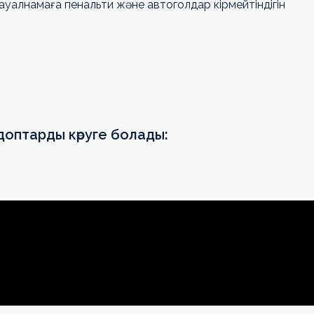
сауалнамаға пенальти және автоголдар кірмейтіндігін
доптарды көруге болады: