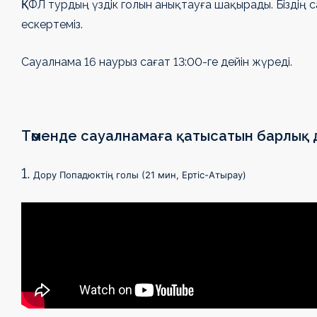
ҚКФЛ турдың үздік голын анықтауға шақырады. Біздің 
ескертеміз.
Сауалнама 16 наурыз сағат 13:00-ге дейін жүреді.
Төменде сауалнамаға қатысатын барлық 
1.
Дору Попадюктің голы (21 мин, Ертіс-Атырау)