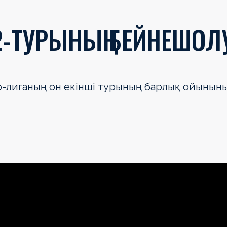
12-ТУРЫНЫҢ БЕЙНЕШО
ер-лиганың он екінші турының барлық ойынын