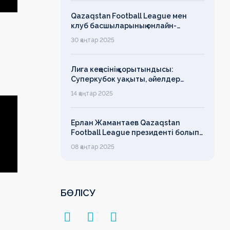
Qazaqstan Football League мен
клуб басшыларының онлайн-
конференциясының қорытындысы
30 қаңтар 2025
бойынша баспасөз-релизі
Лига кеңесінің қорытындысы:
Суперкубок уақыты, әйелдер
футболының дамуы, легионерлерге
14 қаңтар 2025
лимит
Ерлан Жамантаев Qazaqstan
Football League президенті болып
сайланды
08 қаңтар 2025
БӨЛІСУ