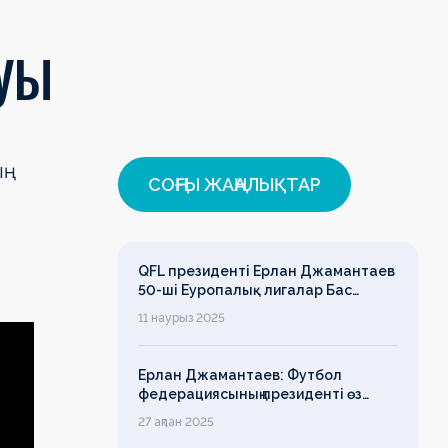
ЛУЫ
ың
СОҢҒЫ ЖАҢАЛЫҚТАР
QFL президенті Ерлан Джамантаев
50-ші Еуропалық лигалар Бас
ассамблеясына қатысты
11 наурыз 2025
Ерлан Джамантаев: Футбол
федерациясының президенті өз
есімін қадірлейтінін айтқан еді,
27 ақпан 2025
алайда оның сөзі түкке тұрмайды!