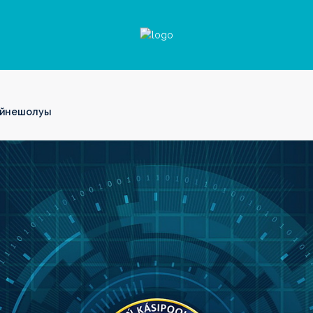
бейнешолуы