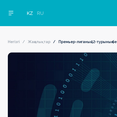
KZ
RU
Негізгі
Жаңалықтар
Премьер-лиганың 12-турының 