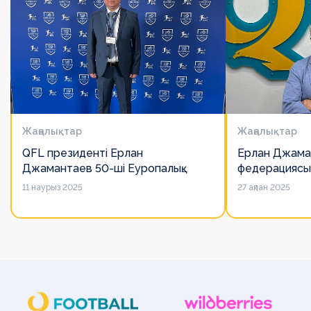
Жаңалықтар
Жаңалықтар
QFL президенті Ерлан
Ерлан Джама
Джамантаев 50-ші Еуропалық
федерациясы
лигалар Бас ассамблеясына
есімін қадірлей
11 наурыз 2025
27 ақпан 2025
қатысты
алайда оның 