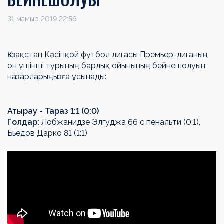
31 мамыр 2019 22:56
Қазақстан Кәсіпқой футбол лигасы Премьер-лиганың
он үшінші турының барлық ойынының бейнешолуын
назарларыңызға ұсынады:
Атырау - Тараз 1:1 (0:0)
Голдар:
Лобжанидзе Элгуджа 66 с пенальти (0:1),
Бьедов Дарко 81 (1:1)