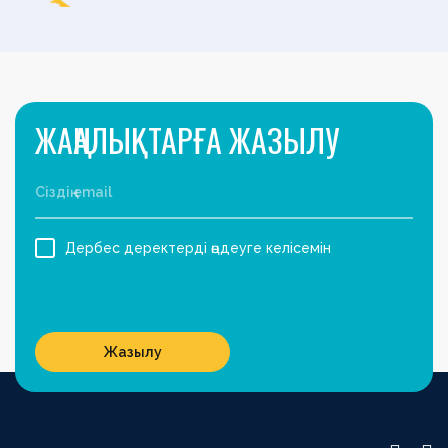
ЖАҢАЛЫҚТАРҒА ЖАЗЫЛУ
Дербес деректерді өңдеуге келісемін
Жазылу