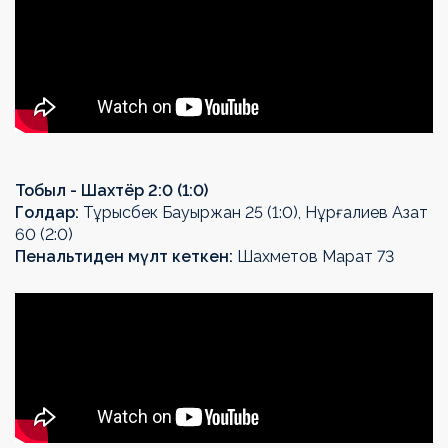
Тобыл - Шахтёр 2:0 (1:0)
Голдар:
Тұрысбек Бауыржан 25 (1:0), Нұрғалиев Азат
60 (2:0)
Пенальтиден мүлт кеткен:
Шахметов Марат 73