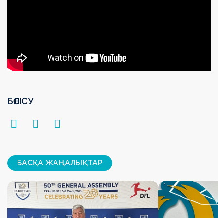
БӨЛІСУ
БАСҚА ЖАҢАЛЫҚТАР