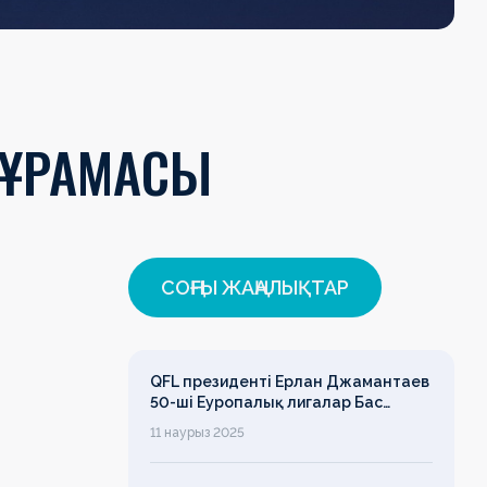
 ҚҰРАМАСЫ
СОҢҒЫ ЖАҢАЛЫҚТАР
QFL президенті Ерлан Джамантаев
50-ші Еуропалық лигалар Бас
ассамблеясына қатысты
11 наурыз 2025