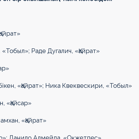
Қайрат»
«Тобыл»; Раде Дугалич, «Қайрат»
ар»
кен, «Қайрат»; Ника Квеквескири, «Тобыл»
, «Қайсар»
мхан, «Қайрат»
р»; Данило Алмейда, «Оқжетпес»