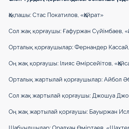
Қақпашы: Стас Покатилов, «Қайрат»
Сол жақ қорғаушы: Ғафуржан Сүйімбаев, «
Орталық қорғаушылар: Фернандер Кассай, 
Оң жақ қорғаушы: Ілияс Әмірсейітов, «Қайс
Орталық жартылай қорғаушылар: Айбол Әбі
Сол жақ жартылай қорғаушы: Джошуа Джон
Оң жақ жартылай қорғаушы: Бауыржан Исла
Шабуылшылар: Оралхан Өміртаев, «Шахте