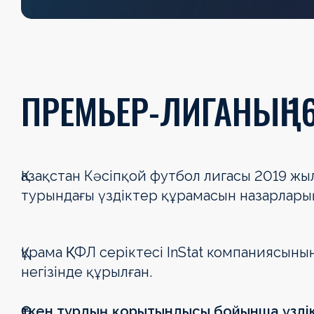
ПРЕМЬЕР-ЛИГАНЫҢ 1
Қазақстан Кәсіпқой футбол лигасы 2019 ж
турындағы үздіктер құрамасын назарлары
Құрама ҚКФЛ серіктесі InStat компаниясын
негізінде құрылған.
Өткен турдың қорытындысы бойынша үздік 