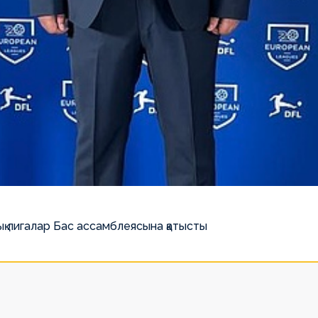
қ лигалар Бас ассамблеясына қатысты