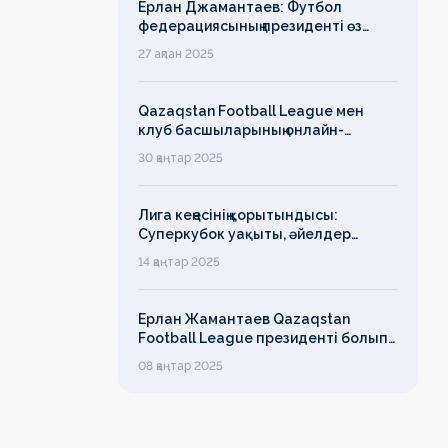
Ерлан Джамантаев: Футбол
федерациясының президенті өз
есімін қадірлейтінін айтқан еді,
27 ақпан 2025
алайда оның сөзі түкке тұрмайды!
Qazaqstan Football League мен
клуб басшыларының онлайн-
конференциясының қорытындысы
30 қаңтар 2025
бойынша баспасөз-релизі
Лига кеңесінің қорытындысы:
Суперкубок уақыты, әйелдер
футболының дамуы, легионерлерге
14 қаңтар 2025
лимит
Ерлан Жамантаев Qazaqstan
Football League президенті болып
сайланды
08 қаңтар 2025