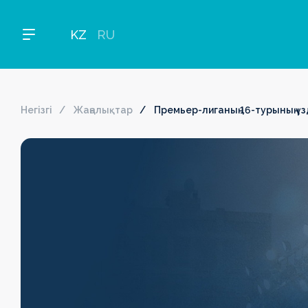
KZ
RU
Негізгі
Жаңалықтар
Премьер-лиганың 16-турының ү