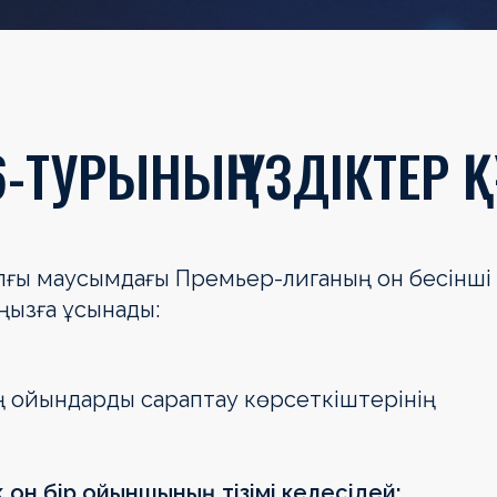
6-ТУРЫНЫҢ ҮЗДІКТЕР
ылғы маусымдағы Премьер-лиганың он бесінші
ңызға ұсынады:
ың ойындарды сараптау көрсеткіштерінің
он бір ойыншының тізімі келесідей: