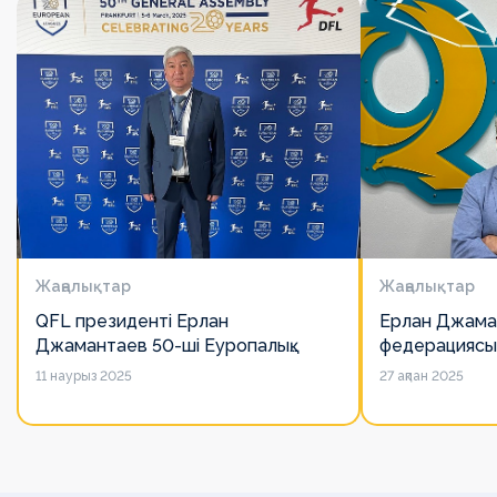
Жаңалықтар
Жаңалықтар
QFL президенті Ерлан
Ерлан Джама
Джамантаев 50-ші Еуропалық
федерациясы
лигалар Бас ассамблеясына
есімін қадірлей
11 наурыз 2025
27 ақпан 2025
қатысты
алайда оның 