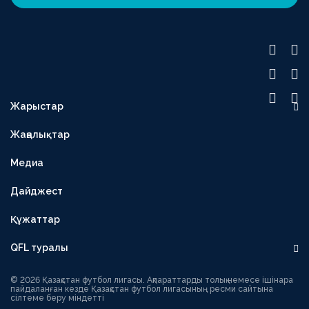
Жарыстар
OLIMPBET ПРЕМЬЕР-ЛИГА
Жаңалықтар
1XBET БІРІНШІ ЛИГА
Медиа
OLIMPBET КУБОК
ЕКІНШІ ЛИГА
Дайджест
OLIMPBET СУПЕРКУБОК
Құжаттар
ӘЙЕЛДЕР ЛИГАСЫ
QFL туралы
ӘЙЕЛДЕР КУБОГЫ
Басшылық
1ХВЕТ ЛИГА КУБОГЫ
© 2026 Қазақстан футбол лигасы. Ақпараттарды толық немесе ішінара
пайдаланған кезде Қазақстан футбол лигасының ресми сайтына
сілтеме беру міндетті