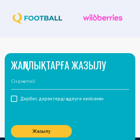
ЖАҢАЛЫҚТАРҒА ЖАЗЫЛУ
Дербес деректерді өңдеуге келісемін
Жазылу