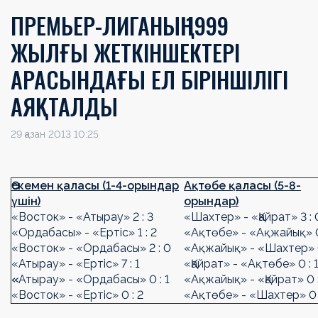
ПРЕМЬЕР-ЛИГАНЫҢ 1999
ЖЫЛҒЫ ЖЕТКІНШЕКТЕРІ
АРАСЫНДАҒЫ ЕЛ БІРІНШІЛІГІ
АЯҚТАЛДЫ
29 қазан 2013 10:25
Өскемен қаласы (1-4-орындар
Ақтөбе қаласы (5-8-
үшін)
орындар)
«Восток» - «Атырау» 2 : 3
«Шахтер» - «Қайрат» 3 : 
«Ордабасы» - «Ертіс» 1 : 2
«Ақтөбе» - «Ақжайық» 0
«Восток» - «Ордабасы» 2 : 0
«Ақжайық» - «Шахтер» 0
«Атырау» - «Ертіс» 7 : 1
«Қайрат» - «Ақтөбе» 0 : 
«
Атырау» - «Ордабасы» 0 : 1
«Ақжайық» - «Қайрат» 0 :
«Восток» - «Ертіс» 0 : 2
«Ақтөбе» - «Шахтер» 0 