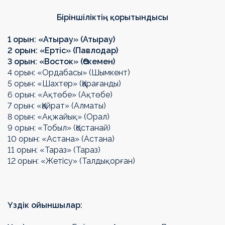
Біріншіліктің қорытындысы
1 орын: «Атырау» (Атырау)
2
орын:
«Ертіс» (Павлодар)
3
орын:
«Восток» (Өскемен)
4 орын: «Ордабасы» (Шымкент)
5 орын: «Шахтер» (Қарағанды)
6 орын: «Ақтөбе» (Ақтөбе)
7 орын: «Қайрат» (Алматы)
8 орын: «Ақжайық» (Орал)
9 орын: «Тобыл» (Қостанай)
10 орын: «Астана» (Астана)
11 орын: «Тараз» (Тараз)
12 орын: «Жетісу» (Талдықорған)
Үздік ойыншылар: