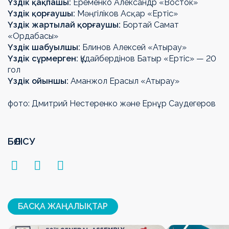
Үздік қақпашы:
Ерёменко Александр «Восток»
Үздік қорғаушы:
Мәңгіліков Асқар «Ертіс»
Үздік жартылай қорғаушы:
Бортай Самат
«Ордабасы»
Үздік шабуылшы:
Блинов Алексей «Атырау»
Үздік сұрмерген:
Құдайбердінов Батыр «Ертіс» — 20
гол
Үздік ойыншы:
Аманжол Ерасыл «Атырау»
фото: Дмитрий Нестеренко және Ернұр Саудегеров
БӨЛІСУ
БАСҚА ЖАҢАЛЫҚТАР