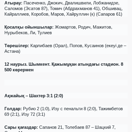
Атырау:
Пасеченко, Джокич, Двалишвили, Лобжанидзе,
Саломов (Эсатов 87), Томич (Абдрахманов 41), Обшивац,
Кайраллиев, Коробов, Маров, Хайруллин (к) (Сапаров 61)
Қосалқы ойыншылар
:
Жомартов, Родич, Мажитов,
Нурыбеков, Ли, Тулиев
Төрешілер
:
Карлибаев (
Орал
), Попов, Кусаинов (
екеуі де
–
Астана)
12
наурыз
. Шымкент.
Қажымұқан атындағы стадион
. 8
500
көрермен
Ақжайық – Шахтер 3:1 (2:0)
Гол
дар
:
Рубио 2 (1:0), Изу с пенальти 8 (2:0), Тажимбетов
69 (2:1), Изу 72 (3:1)
Сары қағаздар
:
Сапанов 21, Толебаев 87 – Шацкий 7,