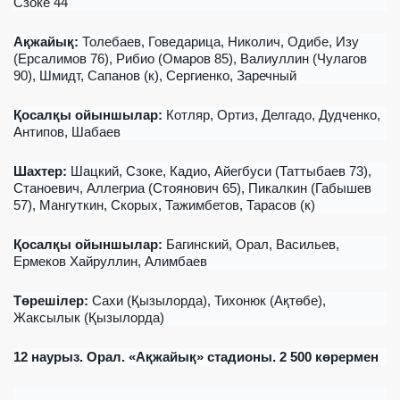
Сзоке 44
Ақжайық:
Толебаев, Говедарица, Николич, Одибе, Изу
(Ерсалимов 76), Рибио (Омаров 85), Валиуллин (Чулагов
90), Шмидт, Сапанов (к), Сергиенко, Заречный
Қосалқы ойыншылар
:
Котляр, Ортиз, Делгадо, Дудченко,
Антипов, Шабаев
Шахтер:
Шацкий, Сзоке, Кадио, Айегбуси (Таттыбаев 73),
Станоевич, Аллегриа (Стоянович 65), Пикалкин (Габышев
57), Мангуткин, Скорых, Тажимбетов, Тарасов (к)
Қосалқы ойыншылар
:
Багинский, Орал, Васильев,
Ермеков Хайруллин, Алимбаев
Төрешілер
:
Сахи (Қызылорда), Тихонюк (Ақтөбе),
Жаксылык (Қызылорда)
12
наурыз
. Орал. «Ақжайық»
стадионы
. 2 500
көрермен