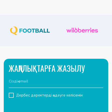
ЖАҢАЛЫҚТАРҒА ЖАЗЫЛУ
Дербес деректерді өңдеуге келісемін