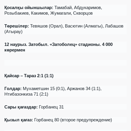
Қосалқы ойыншылар
:
Тамабай, Абдукаримов,
Розыбакиев, Какимов, Жумагали, Скворцов
Төрешілер
:
Тевяшов (
Орал
), Васютин (Алматы), Лабашов
(Атырау)
12
н
а
урыз
. Затоб
ыл
. «Затоболец»
стадионы
. 4 000
көрермен
Қайсар – Тараз 2:1 (1:1)
Гол
дар
:
Мухаметшин 15 (0:1), Аржанов 34 (1:1),
Нтибазонкиза 71 (2:1)
Сары қағаздар
:
Горбанец 31
Қызыл қағаз
:
Горбанец 80 (второе предупреждение)