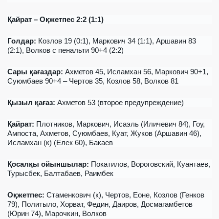
Қайрат – Оқжетпес 2:2 (1:1)
Голдар:
Козлов 19 (0:1), Маркович 34 (1:1), Аршавин 83
(2:1), Волков с пенальти 90+4 (2:2)
Сары қағаздар
:
Ахметов 45, Исламхан 56, Маркович 90+1,
Суюмбаев 90+4 – Чертов 35, Козлов 58, Волков 81
Қызыл қағаз
:
Ахметов 53 (второе предупреждение)
Қ
айрат:
Плотников, Маркович, Исаэль (Иличевич 84), Гоу,
Ампоста, Ахметов, Суюмбаев, Куат, Жуков (Аршавин 46),
Исламхан (к) (Елек 60), Бакаев
Қосалқы ойыншылар
:
Покатилов, Вороговский, Куантаев,
Турысбек, Балтабаев, Раимбек
Оқжетпес:
Стаменкович (к), Чертов, Еоне, Козлов (Генков
79), Политыло, Хорват, Федин, Даиров, Досмагамбетов
(Юрин 74), Марочкин, Волков