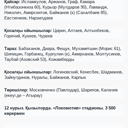
Қ
айсар:
Исламкулов, Аржанов, Граф, Камара
(Нтибазонкиза 60), Курьор (Мулдаров 90), Ламандж,
Николич, Амирсеитов, Байжанов (к) (Сахалбаев 85),
Евстигнеев, Нарзилдаев
Қосалқы ойыншылар
:
Цирин, Алтаев, Алтынбеков,
Горячий, Кукеев, Чуреев
Тараз:
Бабаханов, Диара, Фещук, Мухаметшин (Морис 61),
Шипицин, Горбанец, Кургулин (к), Амирханов, Молтусинов,
Таубай (Азовский 53), Кожамберды
Қосалқы ойыншылар
:
Логиновский, Кенесбек, Шадманов,
Зайнутдинов, Нуралы, Байжанов, Карпык
Төрешілер
:
Московченко (Павлодар), Шарипов, Калачев
(
екеуі де
– Атырау)
12
нурыз
. Қызылорда. «Локомотив»
стадионы
. 3 500
көрермен