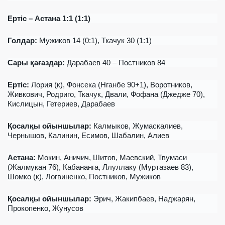
Ертіс
– Астана 1:1 (1:1)
Гол
дар
:
Мужиков 14 (0:1), Ткачук 30 (1:1)
Сары қағаздар
:
Дарабаев 40 – Постников 84
Ертіс
:
Лория (к), Фонсека (Нганбе 90+1), Воротников,
Живкович, Родриго, Ткачук, Двали, Фофана (Джедже 70),
Кислицын, Гетериев, Дарабаев
Қосалқы ойыншылар
:
Калмыков, Жумаскалиев,
Чернышов, Калинин, Есимов, Шабалин, Алиев
Астана:
Мокин, Аничич, Шитов, Маевский, Твумаси
(Жалмукан 76), Кабананга, Ллуллаку (Муртазаев 83),
Шомко (к), Логвиненко, Постников, Мужиков
Қосалқы ойыншылар
:
Эрич, Жакипбаев, Наджарян,
Прокопенко, Жунусов