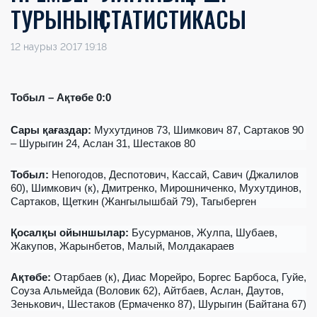
ТУРЫНЫҢ СТАТИСТИКАСЫ
12 наурыз 2017 19:18
Тоб
ы
л – Ақтөбе 0:0
Сары қағаздар
:
Мухутдинов 73, Шимкович 87, Сартаков 90
– Шурыгин 24, Аслан 31, Шестаков 80
Тоб
ы
л:
Непогодов, Деспотович, Кассай, Савич (Джалилов
60), Шимкович (к), Дмитренко, Мирошниченко, Мухутдинов,
Сартаков, Щеткин (Жангылышбай 79), Тагыберген
Қосалқы ойыншылар
:
Бусурманов, Жулпа, Шубаев,
Жакупов, Жарынбетов, Малый, Молдакараев
А
қ
т
ө
бе:
Отарбаев (к), Диас Морейро, Боргес Барбоса, Гуйе,
Соуза Альмейда (Воловик 62), Айтбаев, Аслан, Даутов,
Зенькович, Шестаков (Ермаченко 87), Шурыгин (Байтана 67)