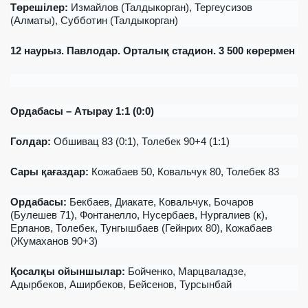
Төрешілер
:
Измайлов (Талдыкорган), Тергеусизов
(Алматы), Субботин (Талдыкорган)
12
наурыз
. Павлодар.
Орталық стадион.
3 500
көрермен
Ордабасы – Атырау 1:1 (0:0)
Голдар:
Обшивац 83 (0:1), Толебек 90+4 (1:1)
Сары қағаздар
:
Кожабаев 50, Ковальчук 80, Толебек 83
Ордабасы:
Бекбаев, Диакате, Ковальчук, Бочаров
(Булешев 71), Фонтанелло, Нусербаев, Нургалиев (к),
Ерланов, Толебек, Тунгышбаев (Гейнрих 80), Кожабаев
(Жумаханов 90+3)
Қосалқы ойыншылар
:
Бойченко, Марцваладзе,
Адырбеков, Аширбеков, Бейсенов, Турсынбай