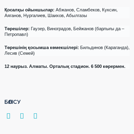
Қосалқы ойыншылар
:
Абжанов, Сламбеков, Куксин,
Аяганов, Нургалиев, Шаихов, Абылгазы
Төрешілер
:
Гаузер, Виноградов, Бейжанов (
барлығы да
–
Петропавл)
Төрешінің қосымша көмекшілері
:
Бильдинов (Караганда),
Лесив (Семей)
12
наурыз
. Алматы.
Орталық стадион.
6 500 көрермен.
БӨЛІСУ