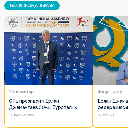
БАСҚА ЖАҢАЛЫҚТАР
Жаңалықтар
Жаңалықтар
QFL президенті Ерлан
Ерлан Джама
Джамантаев 50-ші Еуропалық
федерациясы
лигалар Бас ассамблеясына
есімін қадірлей
11 наурыз 2025
27 ақпан 2025
қатысты
алайда оның 