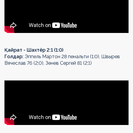
Қайрат - Шахтёр 2:1 (1:0)
Голдар:
Эппель Мартон 28 пенальти (1:0), Швырев
Вячеслав 76 (2:0), Зенев Сергей 81 (2:1)