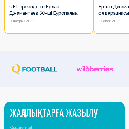
QFL президенті Ерлан
Ерлан Джама
Джамантаев 50-ші Еуропалық
федерациясы
лигалар Бас ассамблеясына
есімін қадірлей
11 наурыз 2025
27 ақпан 2025
қатысты
алайда оның 
ЖАҢАЛЫҚТАРҒА ЖАЗЫЛУ