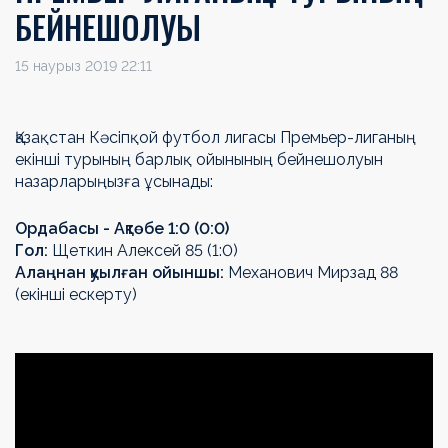
БЕЙНЕШОЛУЫ
15 наурыз 2019 22:11
Қазақстан Кәсіпқой футбол лигасы Премьер-лиганың
екінші турының барлық ойынының бейнешолуын
назарларыңызға ұсынады:
Ордабасы - Ақтөбе 1:0 (0:0)
Гол:
Щеткин Алексей 85 (1:0)
Алаңнан қуылған ойыншы:
Механович Мирзад 88
(екінші ескерту)