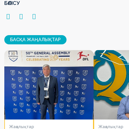
БӨЛІСУ
БАСҚА ЖАҢАЛЫҚТАР
Жаңалықтар
Жаңалықтар