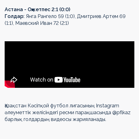
Астана - Оқжетпес 2:1 (0:0)
Голдар:
Янга Рангело 59 (1:0), Дмитриев Артем 69
(1:1), Маевский Иван 72 (2:1)
Қазақстан Кәсіпқой футбол лигасының Instagram
әлеуметтік желісіндегі ресми парақшасында @pflkaz
барлық голдардың видеосы жарияланады.