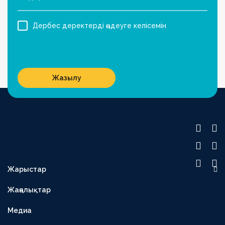
Дербес деректерді өңдеуге келісемін
Жазылу
Жарыстар
OLIMPBET ПРЕМЬЕР-ЛИГА
Жаңалықтар
1XBET БІРІНШІ ЛИГА
Медиа
OLIMPBET КУБОК