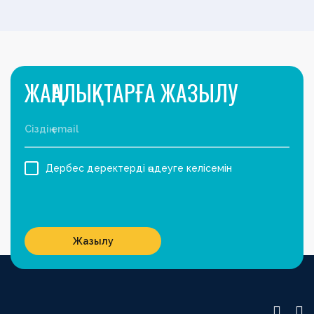
ЖАҢАЛЫҚТАРҒА ЖАЗЫЛУ
Дербес деректерді өңдеуге келісемін
Жазылу