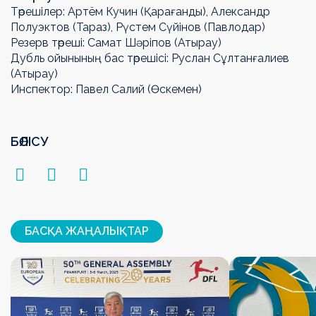
Төрешілер: Артём Кучин (Қарағанды), Александр
Полуэктов (Тараз), Рүстем Сүйінов (Павлодар)
Резерв төреші: Самат Шәріпов (Атырау)
Дубль ойынының бас төрешісі: Руслан Сұлтанғалиев
(Атырау)
Инспектор: Павел Салий (Өскемен)
БӨЛІСУ
БАСҚА ЖАҢАЛЫҚТАР