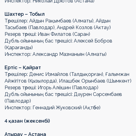
Инспектор: Николай Дрютов (Астана)
Шахтер – Тоб
ы
л
Төрешілер: Айдын Рақымбаев (Алматы), Айдын
Тасыбаев (Павлодар), Андрей Козлов (Актау)
Резерв төреші: Иван Филатов (Саран)
Дубль ойынының бас төрешісі: Алексей Бобров
(Қарағанды)
Инспектор: Александр Мазманьян (Алматы)
Ертіс
–
Қ
айрат
Төрешілер: Денис Измайлов (Талдықорған), Ғалымжан
Айжігітов (Қызылорда), Илашбек Орынбаев (Шымкент)
Резерв төреші: Игорь Алёшин (Павлодар)
Дубль ойынының бас төрешісі: Дәурен Сәрсембаев
(Павлодар)
Инспектор: Геннадий Жуковский (Ақтөбе)
4
қазан
(
жексенбі
)
Атырау – Астана