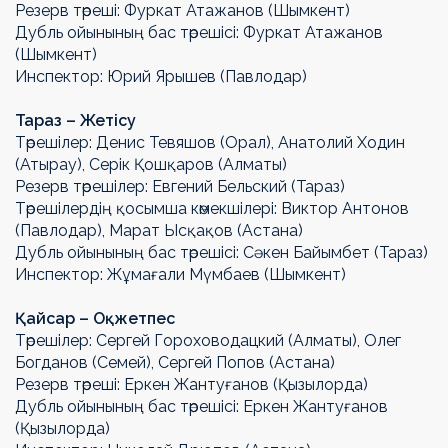
Резерв төреші: Фуркат Атажанов (Шымкент)
Дубль ойынының бас төрешісі: Фуркат Атажанов
(Шымкент)
Инспектор: Юрий Ярышев (Павлодар)
Тараз – Жет
і
су
Төрешілер: Денис Тевяшов (Орал), Анатолий Ходин
(Атырау), Серік Қошқаров (Алматы)
Резерв төрешілер: Евгений Бельский (Тараз)
Төрешілердің қосымша көмекшілері: Виктор Антонов
(Павлодар), Марат Ысқақов (Астана)
Дубль ойынының бас төрешісі: Сәкен Байымбет (Тараз)
Инспектор: Жұмағали Мүмбаев (Шымкент)
Қ
айсар – О
қ
жетпес
Төрешілер: Сергей Гороховодацкий (Алматы), Олег
Богданов (Семей), Сергей Попов (Астана)
Резерв төреші: Еркен Жантуғанов (Қызылорда)
Дубль ойынының бас төрешісі: Еркен Жантуғанов
(Қызылорда)