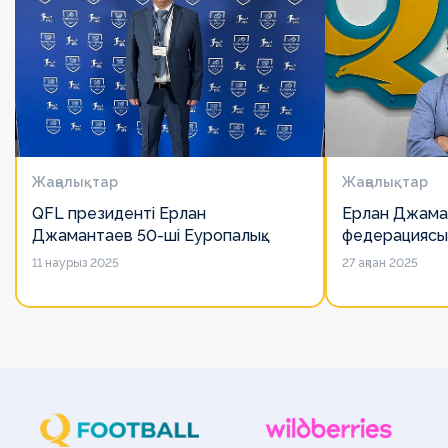
Жаңалықтар
Жаңалықтар
QFL президенті Ерлан
Ерлан Джама
Джамантаев 50-ші Еуропалық
федерациясы
лигалар Бас ассамблеясына
есімін қадірлей
11 наурыз 2025
27 ақпан 2025
қатысты
алайда оның 