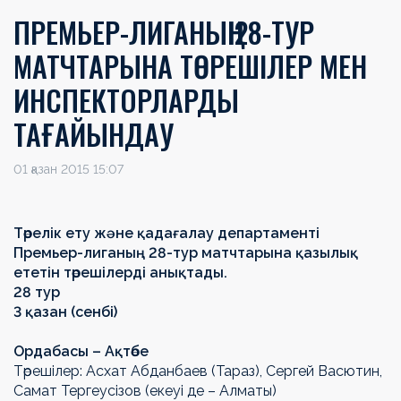
ПРЕМЬЕР-ЛИГАНЫҢ 28-ТУР
МАТЧТАРЫНА ТӨРЕШІЛЕР МЕН
ИНСПЕКТОРЛАРДЫ
ТАҒАЙЫНДАУ
01 қазан 2015 15:07
Төрелік ету және қадағалау департаменті
Премьер-лиганың 28-тур матчтарына қазылық
ететін төрешілерді анықтады.
28 тур
3 қазан (сенбі)
Ордабасы – Ақтөбе
Төрешілер: Асхат Абданбаев (Тараз), Сергей Васютин,
Самат Тергеусізов (екеуі де – Алматы)