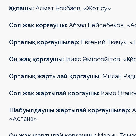
Қақпашы:
Алмат Бекбаев, «Жетісу»
Сол жақ қорғаушы:
Абзал Бейсебеков, «А
Орталық қорғаушылар:
Евгений Ткачук, «
Оң жақ қорғаушы:
Ілияс Әмірсейітов, «Қай
Орталық жартылай қорғаушы:
Милан Рад
Сол жақ жартылай қорғаушы:
Камо Огане
Шабуылдаушы жартылай қорғаушылар:
А
«Астана»
Оң жақ жартылай қорғаушы:
Марин Томас