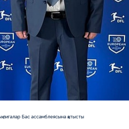
қ лигалар Бас ассамблеясына қатысты