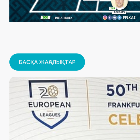
БАСҚА ЖАҢАЛЫҚТАР