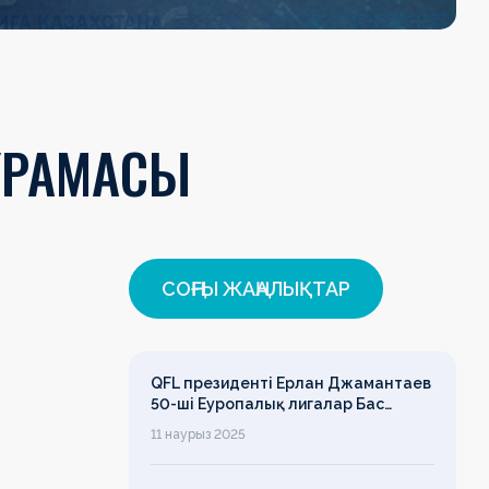
ҚҰРАМАСЫ
СОҢҒЫ ЖАҢАЛЫҚТАР
QFL президенті Ерлан Джамантаев
50-ші Еуропалық лигалар Бас
ассамблеясына қатысты
11 наурыз 2025