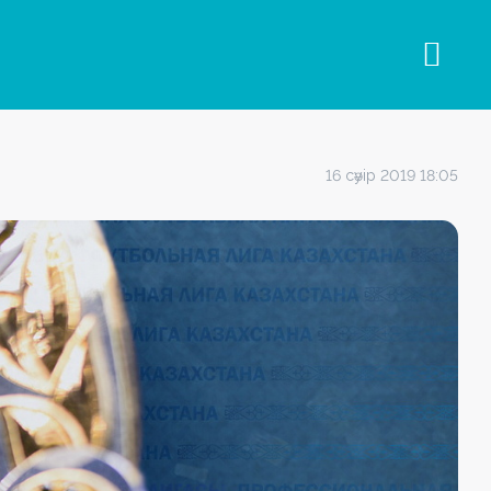
16 сәуір 2019 18:05