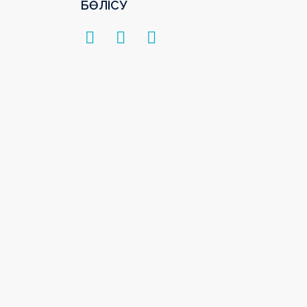
БӨЛІСУ