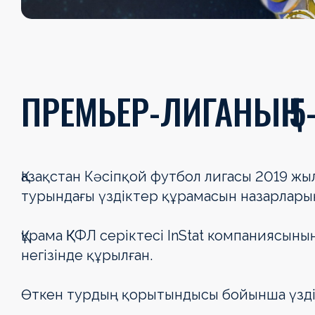
ПРЕМЬЕР-ЛИГАНЫҢ 5
Қазақстан Кәсіпқой футбол лигасы 2019 ж
турындағы үздіктер құрамасын назарлары
Құрама ҚКФЛ серіктесі InStat компаниясын
негізінде құрылған.
Өткен турдың қорытындысы бойынша үздік 