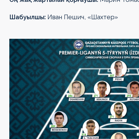
Шабуылшы:
Иван Пешич, «Шахтер»