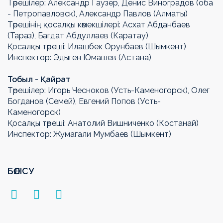
Төрешілер: Александр Гаузер, Денис Виноградов (оба
- Петропавловск), Александр Павлов (Алматы)
Төрешінің қосалқы көмекшілері: Асхат Абданбаев
(Тараз), Багдат Абдуллаев (Каратау)
Қосалқы төреші: Илашбек Орунбаев (Шымкент)
Инспектор: Эдыген Юмашев (Астана)
Тобыл - Қайрат
Төрешілер: Игорь Чесноков (Усть-Каменогорск), Олег
Богданов (Семей), Евгений Попов (Усть-
Каменогорск)
Қосалқы төреші: Анатолий Вишниченко (Костанай)
Инспектор: Жумагали Мумбаев (Шымкент)
БӨЛІСУ