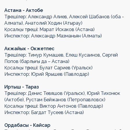
Астана - Актобе
Төрешілер: Александр Алиев, Алексей Шабанов (оба -
Алматы), Анатолий Ходин (Атырау)
Қосалқы төреші: Марат Искаков (Астана)
Инспектор: Александр Мазманьян (Алматы)
Акжайык - Окжетпес
Төрешілер: Тимур Кумашев, Елеш Кусаинов, Сергей
Попов (барлығы да – Астана)
Қосалқы төреші: Булат Сариев (Уральск)
Инспектор: Юрий Ярышев (Павлодар)
Иртыш - Тараз
Төрешілер: Денис Тевяшов (Уральск), Юрий Тихонюк
(Актобе), Рустам Бейжанов (Петропавловск)
Қосалқы төреші: Виктор Антонов (Павлодар)
Инспектор: Багдат Тусеев (Астана)
Ордабасы - Кайсар