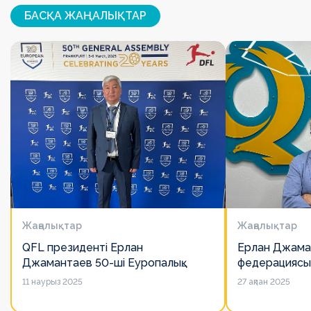
БАСҚА ЖАҢАЛЫҚТАР
Жаңалықтар
Жаңалықтар
QFL президенті Ерлан
Ерлан Джама
Джамантаев 50-ші Еуропалық
федерациясы
лигалар Бас ассамблеясына
есімін қадірлей
11 наурыз 2025
27 ақпан 2025
қатысты
алайда оның 