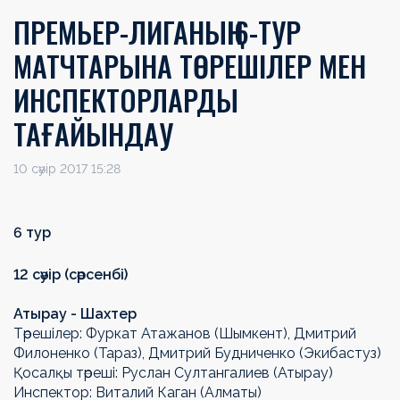
ПРЕМЬЕР-ЛИГАНЫҢ 6-ТУР
МАТЧТАРЫНА ТӨРЕШІЛЕР МЕН
ИНСПЕКТОРЛАРДЫ
ТАҒАЙЫНДАУ
10 сәуір 2017 15:28
6 тур
12 сәуір (сәрсенбі)
Атырау - Шахтер
Төрешілер: Фуркат Атажанов (Шымкент), Дмитрий
Филоненко (Тараз), Дмитрий Будниченко (Экибастуз)
Қосалқы төреші: Руслан Султангалиев (Атырау)
Инспектор: Виталий Каган (Алматы)