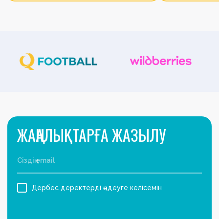
ЖАҢАЛЫҚТАРҒА ЖАЗЫЛУ
Дербес деректерді өңдеуге келісемін