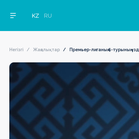
KZ
RU
Негізгі
Жаңалықтар
Премьер-лиганың 6-турының үз