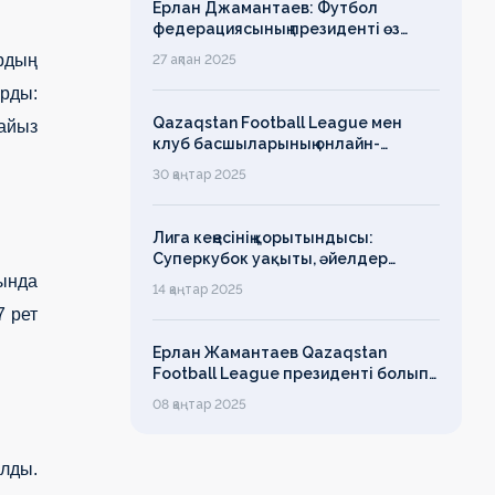
Ерлан Джамантаев: Футбол
федерациясының президенті өз
есімін қадірлейтінін айтқан еді,
рдың
27 ақпан 2025
алайда оның сөзі түкке тұрмайды!
арды:
Qazaqstan Football League мен
пайыз
клуб басшыларының онлайн-
конференциясының қорытындысы
30 қаңтар 2025
бойынша баспасөз-релизі
Лига кеңесінің қорытындысы:
Суперкубок уақыты, әйелдер
футболының дамуы, легионерлерге
йында
14 қаңтар 2025
лимит
7 рет
Ерлан Жамантаев Qazaqstan
Football League президенті болып
сайланды
08 қаңтар 2025
лды.