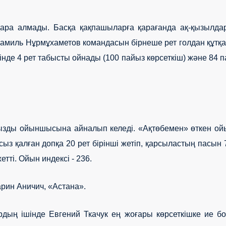
тқара алмады. Басқа қақпашыларға қарағанда ақ-қызылда
амиль Нұрмұхаметов командасын бірнеше рет голдан құтқ
інде 4 рет табысты ойнады (100 пайыз көрсеткіш) және 84 
аңызды ойыншысына айналып келеді. «Ақтөбемен» өткен о
ыз қалған допқа 20 рет бірінші жетіп, қарсыластың пасын 
тті. Ойын индексі - 236.
рин Аничич, «Астана».
дың ішінде Евгений Ткачук ең жоғары көрсеткішке ие бо