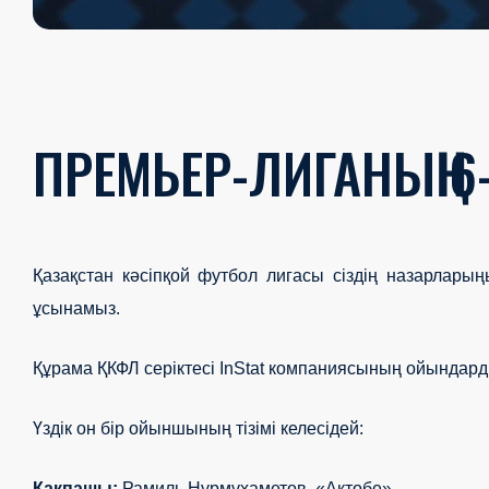
ПРЕМЬЕР-ЛИГАНЫҢ 6
Қазақстан кәсіпқой футбол лигасы сіздің назарлар
ұсынамыз.
Құрама ҚКФЛ серіктесі InStat компаниясының ойындарды
Үздік он бір ойыншының тізімі келесідей:
Қақпашы:
Рамиль Нұрмұхаметов, «Ақтөбе».