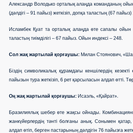
Александр
Володько
орталық алаңда команданың ойын
(дәлдігі – 91 пайыз) жеткізіп, допқа таластың (67 пайы
Исламбек Қуат та орталық алаңда өте сапалы ойын к
таластың тиімділігі – 67 пайыз. Ойын индексі
– 248.
Сол жақ жартылай қорғаушы
:
Милан Стоянович, «Ша
Біздің символикалық құрамдағы кеншілердің кезекті
пайызын тура жеткізіп, 6 рет қарсыласын алдап өтті. Т
Оң жақ жартылай қорғаушы:
Исаэль, «Қайрат».
Бразилиялық шебер өте жақсы ойнады. Комбинация
жанкүйерлердің тәнті болғаны анық. Сонымен қатар,
алдап өтіп, берген пастарының дәлдігін 76 пайызға жетк