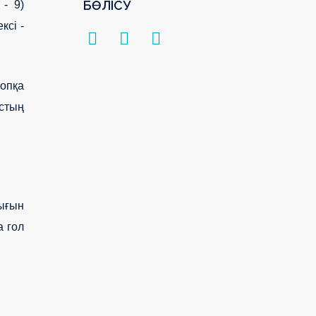
БӨЛІСУ
- 9)
ксі -
Допқа
астың
лығын
а гол