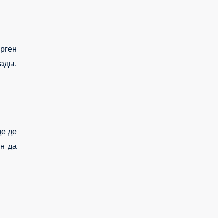
ерген
мады.
де де
ын да