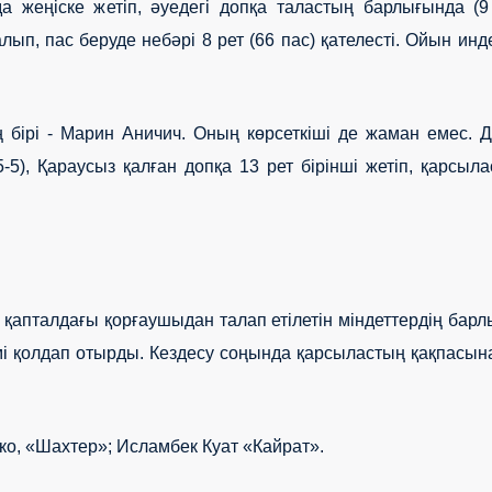
жеңіске жетіп, әуедегі допқа таластың барлығында (9 
, пас беруде небәрі 8 рет (66 пас) қателесті. Ойын инде
 бірі - Марин Аничич. Оның көрсеткіші де жаман емес. 
-5), Қараусыз қалған допқа 13 рет бірінші жетіп, қарсыл
қапталдағы қорғаушыдан талап етілетін міндеттердің бар
і қолдап отырды. Кездесу соңында қарсыластың қақпасын
о, «Шахтер»; Исламбек Куат «Кайрат».