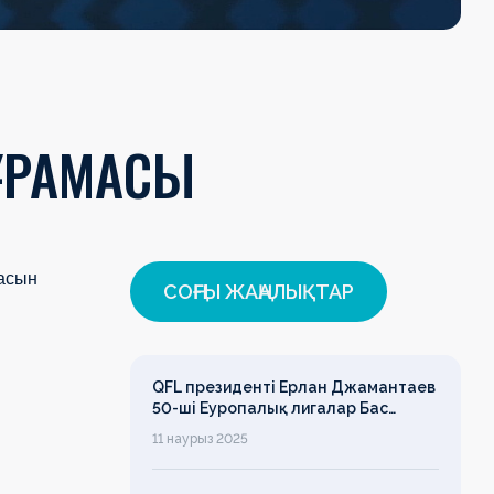
ҚҰРАМАСЫ
асын
СОҢҒЫ ЖАҢАЛЫҚТАР
QFL президенті Ерлан Джамантаев
50-ші Еуропалық лигалар Бас
ассамблеясына қатысты
11 наурыз 2025