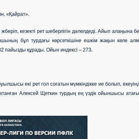
, «Қайрат».
жберіп, кезекті рет шеберлігін дәлелдеді. Айып алаңына б
олшының бұл турдағы көрсеткішіне ешкім жақын келе ал
2 пайызды құрады. Ойын индексі – 273.
лшысы екі рет гол соғатын мүмкіндікке ие болып, екеуін
 атанған Алексей Щеткин турдың ең үздік ойыншысы атағ