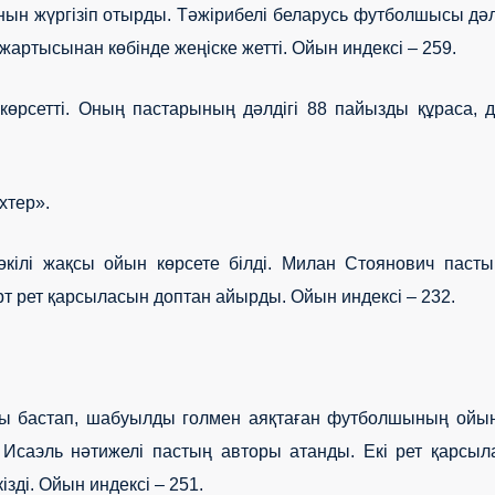
ын жүргізіп отырды. Тәжірибелі беларусь футболшысы дә
з) жартысынан көбінде жеңіске жетті. Ойын индексі
– 2
59
.
өрсетті. Оның пастарының дәлдігі 88 пайызды құраса, 
хтер».
 өкілі жақсы ойын көрсете білді. Милан Стоянович паст
өрт рет қарсыласын доптан айырды. Ойын индексі – 232.
ны бастап, шабуылды голмен аяқтаған футболшының ойы
 Исаэль нәтижелі пастың авторы атанды. Екі рет қарсы
ізді. Ойын индексі – 251.