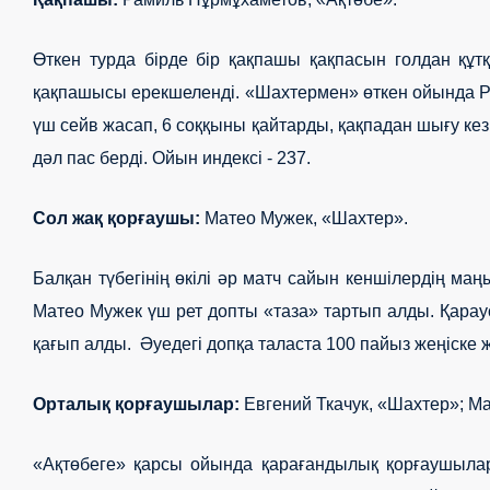
Өткен турда бірде бір қақпашы қақпасын голдан құ
қақпашысы ерекшеленді. «Шахтермен» өткен ойында Р
үш сейв жасап, 6 соққыны қайтарды, қақпадан шығу кез
дәл пас берді. Ойын индексі - 237.
Сол жақ қорғаушы:
Матео Мужек, «Шахтер».
Балқан түбегінің өкілі әр матч сайын кеншілердің м
Матео
Мужек
үш рет допты «таза» тартып алды. Қараус
қағып алды. Әуедегі допқа таласта 100 пайыз жеңіске же
Орталық қорғаушылар:
Евгений Ткачук, «Шахтер»; Ма
«Ақтөбеге» қарсы ойында қарағандылық қорғаушылар