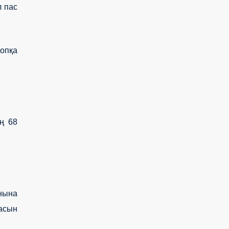
л пас
допқа
ың 68
нына
ласын