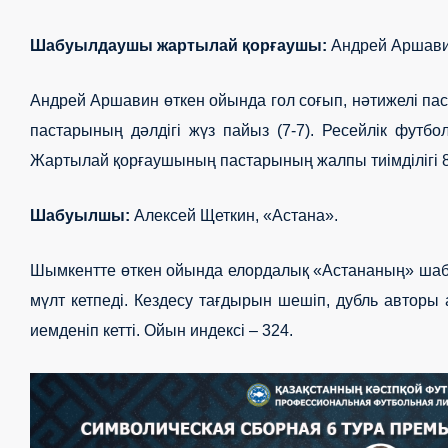
Шабуылдаушы жартылай қорғаушы:
Андрей Аршавин
Андрей Аршавин өткен ойында гол соғып, нәтижелі пас 
пастарының дәлдігі жүз пайыз (7-7). Ресейлік футб
Жартылай қорғаушының пастарының жалпы тиімділігі 8
Шабуылшы:
Алексей Щеткин, «Астана».
Шымкентте өткен ойында елордалық «Астананың» шабуы
OLIMPBET
1XBET
OLIMPBET
ЕКІНШІ
OLIMPBET
ӘЙЕЛДЕР
ӘЙЕЛДЕР
1ХВЕТ
Басшылық
мүлт кетпеді. Кездесу тағдырын шешіп, дубль авторы
ПРЕМЬЕР-
БІРІНШІ
КУБОК
ЛИГА
СУПЕРКУБОК
ЛИГАСЫ
КУБОГЫ
ЛИГА
иемденіп кетті. Ойын индексі –
324.
ЛИГА
ЛИГА
КУБОГЫ
Жаңалықтар
Жаңалықтар
Жаңалықтар
Жаңалықтар
Жаңалықтар
Жаңалықтар
Жаңалықтар
Жаңалықтар
Күнтізбе
Күнтізбе
Күнтізбе
Күнтізбе
Күнтізбе