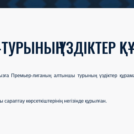
-ТУРЫНЫҢ ҮЗДІКТЕР 
ыңызға Премьер-лиганың алтыншы турының үздіктер құрам
 сараптау көрсеткіштерінің негізінде құрылған.