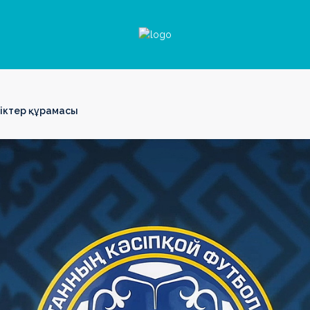
діктер құрамасы