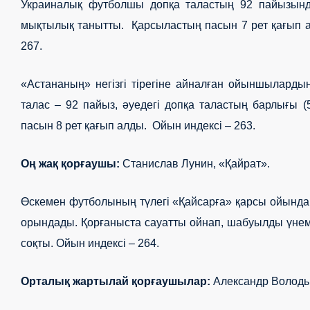
Украиналық футболшы допқа таластың 92 пайызында 
мықтылық танытты. Қарсыластың пасын 7 рет қағып алып
267.
«Астананың» негізгі тірегіне айналған ойыншылардың
талас – 92 пайыз, әуедегі допқа таластың барлығы (5
пасын 8 рет қағып алды. Ойын индексі
– 263.
Оң жақ қорғаушы
:
Станислав Лунин, «
Қ
айрат».
Өскемен футболының түлегі «Қайсарға» қарсы ойында 
орындады. Қорғаныста сауатты ойнап, шабуылды үнем
соқты. Ойын индексі – 264.
Орталық жартылай қорғаушылар:
Александр Володьк