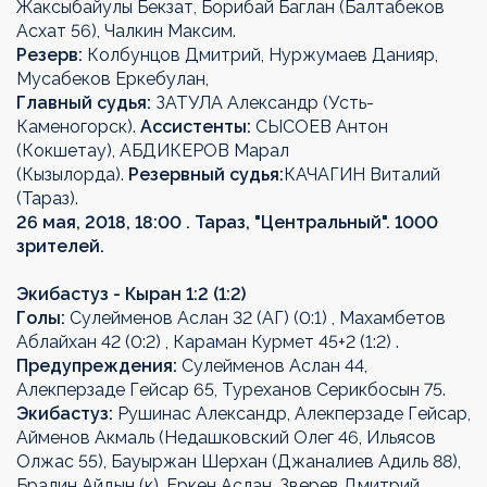
Жаксыбайулы Бекзат, Борибай Баглан (Балтабеков
Асхат 56), Чалкин Максим.
Резерв:
Колбунцов Дмитрий, Нуржумаев Данияр,
Мусабеков Еркебулан,
Главный судья:
ЗАТУЛА Александр (Усть-
Каменогорск).
Ассистенты:
СЫСОЕВ Антон
(Кокшетау), АБДИКЕРОВ Марал
(Кызылорда).
Резервный судья:
КАЧАГИН Виталий
(Тараз).
26 мая, 2018, 18:00 . Тараз, "Центральный". 1000
зрителей.
Экибастуз - Кыран 1:2 (1:2)
Голы:
Сулейменов Аслан 32 (АГ) (0:1) , Махамбетов
Аблайхан 42 (0:2) , Караман Курмет 45+2 (1:2) .
Предупреждения:
Сулейменов Аслан 44,
Алекперзаде Гейсар 65, Туреханов Серикбосын 75.
Экибастуз:
Рушинас Александр, Алекперзаде Гейсар,
Айменов Акмаль (Недашковский Олег 46, Ильясов
Олжас 55), Бауыржан Шерхан (Джаналиев Адиль 88),
Бралин Айдын (к), Еркен Аслан, Зверев Дмитрий,