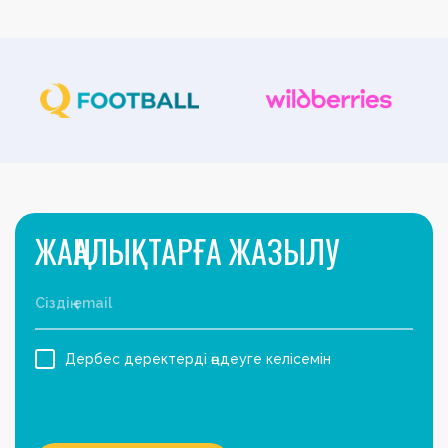
ЖАҢАЛЫҚТАРҒА ЖАЗЫЛУ
Дербес деректерді өңдеуге келісемін