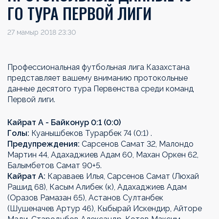
ГО ТУРА ПЕРВОЙ ЛИГИ
27 мамыр 2018 23:30
Профессиональная футбольная лига Казахстана
представляет вашему вниманию протокольные
данные десятого тура Первенства среди команд
Первой лиги.
Кайрат А - Байконур 0:1 (0:0)
Голы:
Куанышбеков Турарбек 74 (0:1) .
Предупреждения:
Сарсенов Самат 32, Малондо
Мартин 44, Адахаджиев Адам 60, Махан Оркен 62,
Балымбетов Самат 90+5.
Кайрат А:
Караваев Илья, Сарсенов Самат (Люхай
Рашид 68), Касым Алибек (к), Адахаджиев Адам
(Оразов Рамазан 65), Астанов Султанбек
(Шушеначев Артур 46), Кыбырай Искендир, Айторе