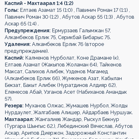
Каспий - Махтаарал 1:4 (1:2)
Голы:
Елтаев Азамат 15 (1:0) , Павинич Роман 17 (1:1) ,
Павинич Роман 30 (1:2) , Абутов Аскар 55 (1:3) , Абутов
Аскар 65 (1:4) .
Предупреждения:
Ермурзаев Галымжан 57,
Алкамбеков Ерлик 75, Серикбай Бибарыс 75.
Удаления:
Алкамбеков Ерлик 76 (второе
предупреждение).
Каспий:
Калменов Нурболат, Коне Драмане (к),
Елтаев Азамат (Жакыпов Жоламан 64), Тайкенов
Максат, Салихов Алибек, Узденов Магамед
(Алкамбеков Ерлик 66), Жумкенов Азат, Кабылан
Бекзат, Бакыт Алибек (Нуратдинов Алдияр 62),
Елемесов Абай, Узганов Асет (Набиханов Амандык
57).
Резерв:
Муханов Олжас, Жумашев Нурбол, Жолды
Нурдаулет, Жалгабаев Алишер, Айдарбаев Нуршуак.
Махтаарал:
Жангалиев Жандар, Рыскул Бекнур
(Тургара Шынгыс 62.), Лебединский Вячеслав, Абутов
Аскар, Арипов Диержон, Задорожный Константин