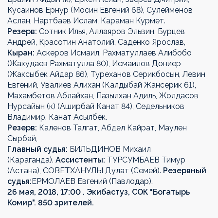
Кусаинов Ернур (Мосин Евгений 68), Сулейменов
Аслан, Нартбаев Ислам, Караман Курмет.
Резерв:
Сотник Илья, Аллаяров Эльвин, Бурцев
Андрей, Красотин Анатолий, Саденко Ярослав,
Кыран:
Аскеров Исмаил, Рахматуллаев Алибобо
(Жакудаев Рахматулла 80), Исмаилов Дониер
(Жаксыбек Айдар 86), Туреханов Серикбосын, Левин
Евгений, Увалиев Алихан (Калдыбай Жансерик 61),
Махамбетов Аблайхан, Пазылхан Адиль, Жолдасов
Нурсайын (к) (Аширбай Канат 84), Седельников
Владимир, Канат Асылбек.
Резерв:
Каленов Талгат, Абдел Кайрат, Маулен
Сырбай,
Главный судья:
БИЛЬДИНОВ Михаил
(Караганда).
Ассистенты:
ТУРСУМБАЕВ Тимур
(Астана), СОВЕТХАНУЛЫ Дулат (Семей).
Резервный
судья:
ЕРМОЛАЕВ Евгений (Павлодар).
26 мая, 2018, 17:00 . Экибастуз, СОК "Богатырь
Комир". 850 зрителей.