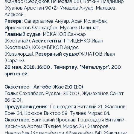
Жандос (Сердюков Вячеслав 66), Вяткин Владимир
(Куанов Арыстан 90+2), Умашев Ануар, Мальцев
Алексей.
Резерв:
Сапаргалиев Ануар, Асан Исламбек,
Ирисметов Фархадбек, Мусаев Дильшат,
Главный судья:
ИСКАКОВ Санжар
(Костанай).
Ассистенты:
ГРИЦЕНКО Иван
(Костанай), КОЖАБЕКОВ Айдос
(Кызылорда).
Резервный судья:
ФИЛАТОВ Иван
(Сарань).
26 мая, 2018, 16:00 . Темиртау, "Металлург". 200
зрителей.
Окжетпес - Актобе-Жас 2:0 (1:0)
Голы:
Сахалбаев Руслан 36 (1:0) , Жумаханов Санат
86 (2:0) .
Предупреждения:
Гошкодеря Виталий 21, Жасанов
Есен 34, Крюков Виктор 59, Тулиев Мирас 84.
Окжетпес:
Багинский Ярослав, Гошкодеря Виталий,
Касьянов Артем (Тулиев Мирас 76), Жагоров
Наурызбек (Колмонбетов Аймаханбет 84), Жаксылык