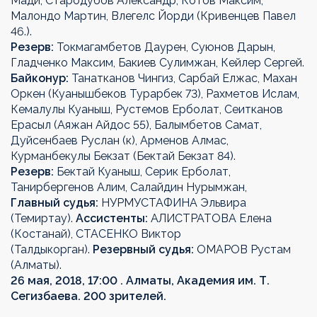
Мади, Стародубов Александр, Котов Максим,
Малондо Мартин, Влегелс Йорди (Кривенцев Павел
46.).
Резерв:
Токмагамбетов Даурен, Суюнов Дарын,
Гладченко Максим, Бакиев Сулимжан, Кейлер Сергей.
Байконур:
Танатканов Чингиз, Сарбай Елжас, Махан
Оркен (Куанышбеков Турарбек 73), Рахметов Ислам,
Кемалулы Куаныш, Рустемов Ерболат, Сеитканов
Ерасыл (Аяжан Айдос 55), Балымбетов Самат,
Дуйсенбаев Руслан (к), Арменов Алмас,
Курманбекулы Бекзат (Бектай Бекзат 84).
Резерв:
Бектай Куаныш, Серик Ерболат,
Танирбергенов Алим, Салайдин Нурымжан,
Главный судья:
НУРМУСТАФИНА Эльвира
(Темиртау).
Ассистенты:
АЛИСТРАТОВА Елена
(Костанай), СТАСЕНКО Виктор
(Талдыкорган).
Резервный судья:
ОМАРОВ Рустам
(Алматы).
26 мая, 2018, 17:00 . Алматы, Академия им. Т.
Сегизбаева. 200 зрителей.