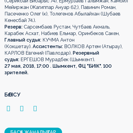
(Серикбай Бибарыс 74), Ермурзаев Галымжан, Камбил
Мейиржан (Жагиппар Ануар 62,), Павинич Роман,
Пасеченко Олег (к), Толегенов Абылайхан (Шубаев
Кенесбай 74.).
Резерв:
Сарсембаев Рустам, Чутбаев Акмаль,
Карабек Асхат, Набиев Ельмар, Оринбеков Сакен,
Главный судья:
КУЧМА Антон
(Кокшетау).
Ассистенты:
ВОЛКОВ Артем (Атырау),
КАРЛОВ Евгений (Павлодар).
Резервный
судья:
ЕРГЕШОВ Мурадбек (Шымкент).
27 мая, 2018, 17:00 . Шымкент, ФЦ "БИІК". 100
зрителей.
БӨЛІСУ
БАСҚА ЖАҢАЛЫҚТАР