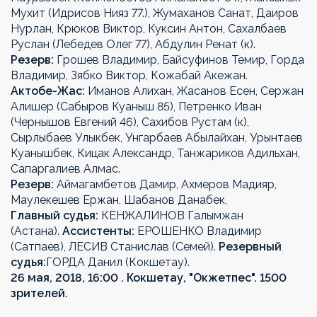
Мухит (Идрисов Нияз 77.), Жумаханов Санат, Даиров
Нурлан, Крюков Виктор, Куксин Антон, Сахалбаев
Руслан (Лебедев Олег 77), Абдулин Ренат (к).
Резерв:
Грошев Владимир, Байсуфинов Темир, Горда
Владимир, Зябко Виктор, Кожабай Акежан.
Актобе-Жас:
Иманов Алихан, Жасанов Есен, Сержан
Алишер (Сабыров Куаныш 85), Петренко Иван
(Чернышов Евгений 46), Сахибов Рустам (к),
Сырлыбаев Улыкбек, Унгарбаев Абылайхан, Урынтаев
Куанышбек, Кицак Александр, Танжариков Адильхан,
Сапаргалиев Алмас.
Резерв:
Аймагамбетов Дамир, Ахмеров Мадияр,
Маулекешев Ержан, Шабанов Данабек,
Главный судья:
КЕНЖАЛИНОВ Галымжан
(Астана).
Ассистенты:
ЕРОШЕНКО Владимир
(Сатпаев), ЛЕСИВ Станислав (Семей).
Резервный
судья:
ГОРДА Данил (Кокшетау).
26 мая, 2018, 16:00 . Кокшетау, "Окжетпес". 1500
зрителей.