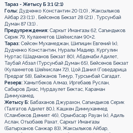
Тараз - Жетысу Б 3:1 (2:1)
Голы:
Дудченко Константин 20 (1:0) , Жаксылыков
Айбар 23 (1:1) , Бейсенов Бекзат 28 (2:1) , Турсунбай
Думан 87 (3:1) .
Предупреждения:
Саркыт Имангазы 62, Сагындыков
Серик 79, Кулахметов Шейхислам 90+2.
Тараз:
Сейсен Мухамеджан, Шипицин Евгений (к),
Дудченко Константин, Нуралы Мадияр, Кургулин
Нуртас (Шадманов Бекзат 80), Абденаби Адилет,
Таубай Абзал (Турсунбай Думан 65), Бейсенов Бекзат
(Кулахметов Шейхислам 72), Цой Данил (Говедарица
Предраг 58), Байжанов Тимур, Турсынбай Сагадат.
Резерв:
Хамытбеков Алмаз, Иргебаев Руслан,
Сабыров Диас, Нурдаулет Бектас, Караман
Динмухамед.
Жетысу Б:
Бабаханов Джурахон, Сагындыков Серик
(Талгатов Адилет 80.), Кашкен Динмухаммед
(Сламбеков Демият 46), Орынбасар Рауан (к), Адиль
Аслан, Отызбаев Рахат, Саркыт Имангазы
(Батырханов Санжар 83), Жаксылыков Айбар,