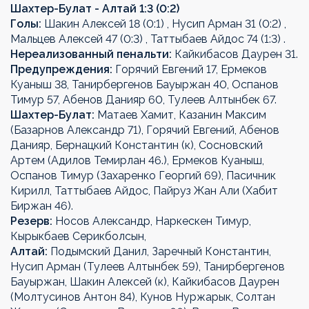
Шахтер-Булат - Алтай 1:3 (0:2)
Голы:
Шакин Алексей 18 (0:1) , Нусип Арман 31 (0:2) ,
Мальцев Алексей 47 (0:3) , Таттыбаев Айдос 74 (1:3) .
Нереализованный пенальти:
Кайкибасов Даурен 31.
Предупреждения:
Горячий Евгений 17, Ермеков
Куаныш 38, Танирбергенов Бауыржан 40, Оспанов
Тимур 57, Абенов Данияр 60, Тулеев Алтынбек 67.
Шахтер-Булат:
Матаев Хамит, Казанин Максим
(Базарнов Александр 71), Горячий Евгений, Абенов
Данияр, Бернацкий Константин (к), Сосновский
Артем (Адилов Темирлан 46.), Ермеков Куаныш,
Оспанов Тимур (Захаренко Георгий 69), Пасичник
Кирилл, Таттыбаев Айдос, Пайруз Жан Али (Хабит
Биржан 46).
Резерв:
Носов Александр, Наркескен Тимур,
Кырыкбаев Серикболсын,
Алтай:
Подымский Данил, Заречный Константин,
Нусип Арман (Тулеев Алтынбек 59), Танирбергенов
Бауыржан, Шакин Алексей (к), Кайкибасов Даурен
(Молтусинов Антон 84), Кунов Нуржарык, Солтан