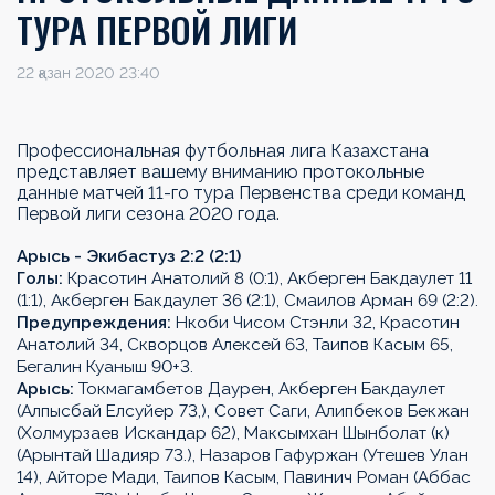
ТУРА ПЕРВОЙ ЛИГИ
22 қазан 2020 23:40
Профессиональная футбольная лига Казахстана
представляет вашему вниманию протокольные
данные матчей 11-го тура Первенства среди команд
Первой лиги сезона 2020 года.
Арысь - Экибастуз 2:2 (2:1)
Голы:
Красотин Анатолий 8 (0:1), Акберген Бакдаулет 11
(1:1), Акберген Бакдаулет 36 (2:1), Смаилов Арман 69 (2:2).
Предупреждения:
Нкоби Чисом Стэнли 32, Красотин
Анатолий 34, Скворцов Алексей 63, Таипов Касым 65,
Бегалин Куаныш 90+3.
Арысь:
Токмагамбетов Даурен, Акберген Бакдаулет
(Алпысбай Елсуйер 73,), Совет Саги, Алипбеков Бекжан
(Холмурзаев Искандар 62), Максымхан Шынболат (к)
(Арынтай Шадияр 73.), Назаров Гафуржан (Утешев Улан
14), Айторе Мади, Таипов Касым, Павинич Роман (Аббас