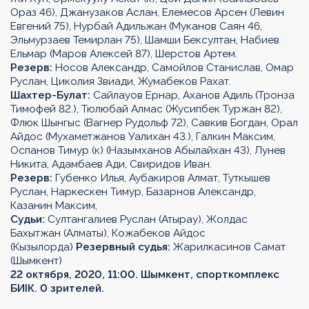
Ораз 46), Джанузаков Аслан, Елемесов Арсен (Левин
Евгений 75), Нурбай Адильжан (Муканов Саян 46,
Эльмурзаев Темирлан 75), Шамши Бексултан, Набиев
Ельмар (Маров Алексей 87), Шерстов Артем.
Резерв:
Носов Александр, Самойлов Станислав, Омар
Руслан, Циколия Звиади, Жумабеков Рахат.
Шахтер-Булат:
Сайлауов Ернар, Аханов Адиль (Тронза
Тимофей 82.), Тюлюбай Алмас (Жусипбек Туржан 82),
Флюк Шынгыс (Вагнер Рудольф 72), Савкив Богдан, Орал
Айдос (Мухаметжанов Уалихан 43.), Галкин Максим,
Оспанов Тимур (к) (Назымханов Абылайхан 43), Лунев
Никита, Адамбаев Ади, Свиридов Иван.
Резерв:
Губенко Илья, Аубакиров Алмат, Туткышев
Руслан, Наркескен Тимур, Базарнов Александр,
Казанин Максим,
Судьи:
Султангалиев Руслан (Атырау), Жолдас
Бахытжан (Алматы), Кожабеков Айдос
(Кызылорда)
Резервный судья:
Жарилкасинов Самат
(Шымкент)
22 октября, 2020, 11:00. Шымкент, спорткомплекс
БИIК. 0 зрителей.