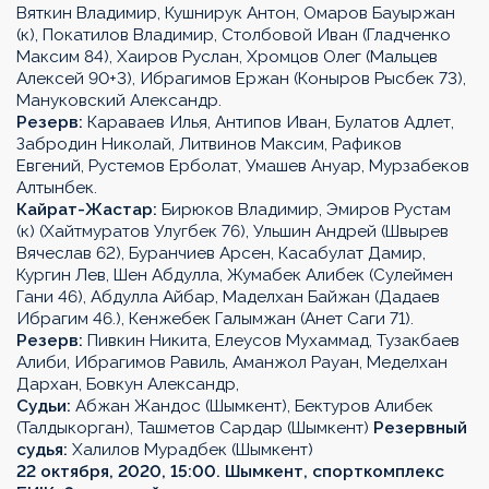
Вяткин Владимир, Кушнирук Антон, Омаров Бауыржан
(к), Покатилов Владимир, Столбовой Иван (Гладченко
Максим 84), Хаиров Руслан, Хромцов Олег (Мальцев
Алексей 90+3), Ибрагимов Ержан (Коныров Рысбек 73),
Мануковский Александр.
Резерв:
Караваев Илья, Антипов Иван, Булатов Адлет,
Забродин Николай, Литвинов Максим, Рафиков
Евгений, Рустемов Ерболат, Умашев Ануар, Мурзабеков
Алтынбек.
Кайрат-Жастар:
Бирюков Владимир, Эмиров Рустам
(к) (Хайтмуратов Улугбек 76), Ульшин Андрей (Швырев
Вячеслав 62), Буранчиев Арсен, Касабулат Дамир,
Кургин Лев, Шен Абдулла, Жумабек Алибек (Сулеймен
Гани 46), Абдулла Айбар, Маделхан Байжан (Дадаев
Ибрагим 46.), Кенжебек Галымжан (Анет Саги 71).
Резерв:
Пивкин Никита, Елеусов Мухаммад, Тузакбаев
Алиби, Ибрагимов Равиль, Аманжол Рауан, Меделхан
Дархан, Бовкун Александр,
Судьи:
Абжан Жандос (Шымкент), Бектуров Алибек
(Талдыкорган), Ташметов Сардар (Шымкент)
Резервный
судья:
Халилов Мурадбек (Шымкент)
22 октября, 2020, 15:00. Шымкент, спорткомплекс