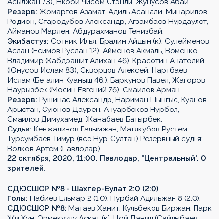
Асылжан 73), Нкоби Чисом Стэнли, Жунусов Абай.
Резерв:
Жомартов Азамат, Адиль Асанали, Минарипов
Родион, Стародубов Александр, Агзамбаев Нурдаулет,
Айманов Марлен, Абдурахманов Тенизбай.
Экибастуз:
Сотник Илья, Бралин Айдын (к), Сулейменов
Аслан (Есимов Руслан 12), Айменов Акмаль, Воменко
Владимир (Кабдрашит Алихан 46), Красотин Анатолий
(Юнусов Ислам 83), Скворцов Алексей, Нартбаев
Ислам (Бегалин Куаныш 46.), Баркунов Павел, Жагоров
Наурызбек (Мосин Евгений 76), Смаилов Арман.
Резерв:
Рушинас Александр, Нариман Шынгыс, Куанов
Арыстан, Суюнов Даурен, Ануарбеков Нурбол,
Смаилов Димухамед, Жанабаев Батырбек.
Судьи:
Кенжалинов Галымжан, Матякубов Рустем,
Турсумбаев Тимур (все Нур-Султан) Резервный судья:
Волков Артём (Павлодар)
22 октября, 2020, 11:00. Павлодар, "Центральный". 0
зрителей.
СДЮСШОР №8 - Шахтер-Булат 2:0 (2:0)
Голы:
Набиев Ельмар 2 (1:0), Нурбай Адильжан 8 (2:0).
СДЮСШОР №8:
Матаев Хамит, Кульбеков Биржан, Парк
Жи Хун, Эрмекуулу Аскат (к), Цой Данил (Сайлыбаев