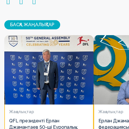
БАСҚА ЖАҢАЛЫҚТАР
Жаңалықтар
Жаңалықтар
QFL президенті Ерлан
Ерлан Джама
Джамантаев 50-ші Еуропалық
федерациясы