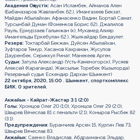
Академия Оңтүстік:
Асан Исламбек, Айманов Ален
(Бабаназаров Жавланбек 62,), Имангазеев Бекзат,
Майдан Абылайхан, Афанасенко Вадим, Бортай Самат,
Турсынбай Думан (Фоменков Борис 62), Джалилов
Рауль, Ермурзаев Галымжан (к), Мухамед Алияр
(Амангельды Еркебулан 62.), Жылкайдар Бекдаулет.
Резерв:
Токтарбай Бекжан, Дуйсен Абылайхан,
Зуфтаров Темур, Хасанов Кахраман, Жусупов
Дауренбек, Сериккул Ринат, Манекеев Арген,
Судьи:
Затула Александр (Усть-Каменогорск), Русяев
Алексей (Караганда), Жаксылык Торебек (Кызылорда)
Резервный судья: Ескендир Дархан (Шымкент)
22 октября, 2020, 15:00 . Шымкент, спорткомплекс
БИIК. 0 зрителей.
Акжайык - Кайрат-Жастар 3:1 (2:0)
Голы:
Хромцов Олег 20 (1:0), Хромцов Олег 29 (2:0),
Швырев Вячеслав 81 с пенальти (2:1), Коныров Рысбек 82
(3:1).
Предупреждения:
Буранчиев Арсен 15, Кургин Лев 73,
Швырев Вячеслав 83.
Акжайык:
Саенко Владислав, Абдрахманов Эльдар,