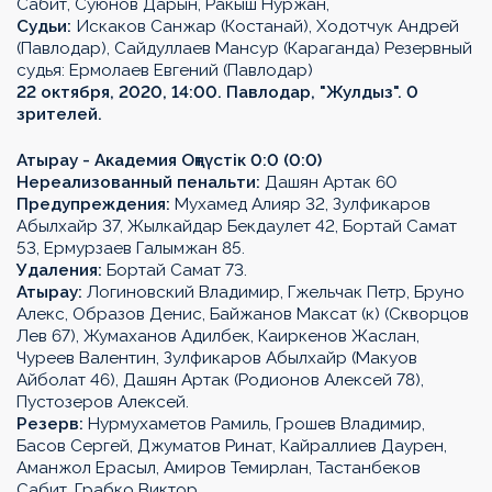
Сабит, Суюнов Дарын, Ракыш Нуржан,
Судьи:
Искаков Санжар (Костанай), Ходотчук Андрей
(Павлодар), Сайдуллаев Мансур (Караганда) Резервный
судья: Ермолаев Евгений (Павлодар)
22 октября, 2020, 14:00. Павлодар, "Жулдыз". 0
зрителей.
Атырау - Академия Оңтүстік 0:0 (0:0)
Нереализованный пенальти:
Дашян Артак 60
Предупреждения:
Мухамед Алияр 32, Зулфикаров
Абылхайр 37, Жылкайдар Бекдаулет 42, Бортай Самат
53, Ермурзаев Галымжан 85.
Удаления:
Бортай Самат 73.
Атырау:
Логиновский Владимир, Гжельчак Петр, Бруно
Алекс, Образов Денис, Байжанов Максат (к) (Скворцов
Лев 67), Жумаханов Адилбек, Каиркенов Жаслан,
Чуреев Валентин, Зулфикаров Абылхайр (Макуов
Айболат 46), Дашян Артак (Родионов Алексей 78),
Пустозеров Алексей.
Резерв:
Нурмухаметов Рамиль, Грошев Владимир,
Басов Сергей, Джуматов Ринат, Кайраллиев Даурен,
Аманжол Ерасыл, Амиров Темирлан, Тастанбеков
Сабит, Грабко Виктор.