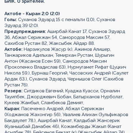
БИIК. 0 зрителей.
Актобе - Кыран 2:0 (2:0)
Голы:
Суханов Эдуард 15 с пенальти (1:0), Суханов
Эдуард 39 (2:0).
Предупреждения:
Аширбай Канат 17, Суханов Эдуард
36, Абжал Серикжан 54, Самородов Максим 57,
Сахибов Рустам 82, Жаксыбек Айдар 88.
Актобе:
Нарзикулов Жасур (к), Ажимов Алишер,
Танжариков Адильхан, Темирхан Рустам, Шурыгин
Антон (Жасанов Есен 59), Самородов Максим
(Прокопенко Владислав 63), Нурмугамет Рифат (Цуцкич
Никола 59.), Бурнаш Георгий, Часовских Андрей (Саулет
Ардак 63.), Суханов Эдуард, Чернышов Олег (Сахибов
Рустам 76).
Резерв:
Ситдиков Евгений, Куаджа Куасси, Орналин
Тауипбек, Джорджевич Бобан, Батырханов Нурболат,
Кукеев Жамбыл, Сламбеков Демият,
Кыран:
Пасеченко Андрей, Абжал Серикжан
(Ходжамов Жахонгир 56), Увалиев Алихан (Зульфикаров
Бакдаулет 78.), Аширбай Канат, Калдыбай Жансерик
(Куанышбай Данабек 46), Кожамберды Жакып (Канат
Асылбек 78), Бейсенов Бекзат (к) (Жаксыбек Айдар 74),