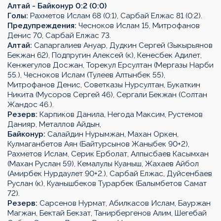
Алтай - Байконур 0:2 (0:0)
Голы:
Рахметов Ислам 68 (0:1), Сарбай Елжас 81 (0:2).
Предупреждения:
Чесноков Ислам 15, Митрофанов
Денис 70, Сарбай Елжас 73.
Алтай:
Сапаргалиев Ануар, Дудкин Сергей (Зыкырьянов
Бекжан 62), Подпругин Алексей (к), Кенесбек Адилет,
Кенжегулов Досжан, Торекул Ерсултан (Мергазы Нарби
55.), Чесноков Ислам (Тулеев Алтынбек 55),
Митрофанов Денис, Советказы Нурсултан, Букаткин
Никита (Мусоров Сергей 46), Сергали Бекжан (Солтан
Жандос 46.).
Резерв:
Карпиков Данила, Негода Максим, Рустемов
Данияр, Металлов Айдын,
Байконур:
Салайдин Нурымжан, Махан Оркен,
Кулмаганбетов Аян (Байтурсынов Жаныбек 90+2),
Рахметов Ислам, Серик Ерболат, Алпысбаев Касымхан
(Махан Руслан 59), Кемалулы Куаныш, Жахаев Айбол
(Амирбек Нурдаулет 90+2.), Сарбай Елжас, Дуйсенбаев
Руслан (к), Куанышбеков Турарбек (Балымбетов Самат
72).
Резерв:
Сарсенов Нурмат, Абилкасов Ислам, Бауржан
Магжан, Бектай Бекзат, Танирбергенов Алим, Шегебай