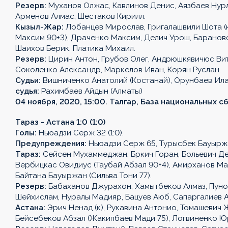
Резерв:
Муханов Олжас, Кавлинов Денис, Аязбаев Нурл
Арменов Алмас, Шестаков Кирилл.
Кызыл-Жар:
Лобанцев Мирослав, Григалашвили Шота (к
Максим 90+3), Драченко Максим, Делич Урош, Барановск
Шаихов Берик, Платика Михаил.
Резерв:
Цирин Антон, Грубов Олег, Андрюшкявичюс Вит
Соколенко Александр, Маркелов Иван, Корян Руслан.
Судьи:
Вишниченко Анатолий (Костанай), Орунбаев Ила
судья:
Рахимбаев Айдын (Алматы)
04 ноября, 2020, 15:00. Талгар, База национальных 
Тараз - Астана 1:0 (1:0)
Голы:
Ньюадзи Серж 32 (1:0).
Предупреждения:
Ньюадзи Серж 65, Турысбек Бауыржа
OLIMPBET
1XBET
OLIMPBET
ЕКІНШІ
OLIMPBET
ӘЙЕЛДЕР
ӘЙЕЛДЕР
1ХВЕТ
Басшылық
Тараз:
Сейсен Мухаммеджан, Бркич Горан, Больевич Де
Вербицкас Овидиус (Таубай Абзал 90+4), Амирханов Мак
ПРЕМЬЕР-
БІРІНШІ
КУБОК
ЛИГА
СУПЕРКУБОК
ЛИГАСЫ
КУБОГЫ
ЛИГА
Байтана Бауыржан (Сильва Тони 77).
ЛИГА
ЛИГА
КУБОГЫ
Резерв:
Бабаханов Джурахон, Хамытбеков Алмаз, Пунош
Жаңалықтар
Жаңалықтар
Жаңалықтар
Жаңалықтар
Жаңалықтар
Шейхислам, Нуралы Мадияр, Бацуев Аюб, Сапаргалиев 
Жаңалықтар
Жаңалықтар
Жаңалықтар
Астана:
Эрич Ненад (к), Рукавина Антонио, Томашевич 
Күнтізбе
Күнтізбе
Күнтізбе
Күнтізбе
Күнтізбе
Бейсебеков Абзал (Жакипбаев Мади 75), Логвиненко Ю