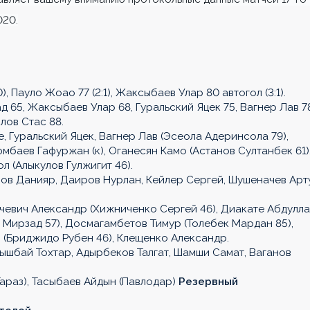
020.
0), Пауло Жоао 77 (2:1), Жаксыбаев Улар 80 автогол (3:1).
 65, Жаксыбаев Улар 68, Гуральский Яцек 75, Вагнер Лав 7
лов Стас 88.
, Гуральский Яцек, Вагнер Лав (Эсеола Адеринсола 79),
мбаев Гафуржан (к), Оганесян Камо (Астанов Султанбек 61)
л (Алыкулов Гулжигит 46).
ов Данияр, Даиров Нурлан, Кейлер Сергей, Шушеначев Арт
чевич Александр (Хижниченко Сергей 46), Диакате Абдулла
 Мирзад 57), Досмагамбетов Тимур (Толебек Мардан 85),
 (Бриджидо Рубен 46), Клещенко Александр.
шбай Тохтар, Адырбеков Талгат, Шамши Самат, Ваганов
араз), Тасыбаев Айдын (Павлодар)
Резервный