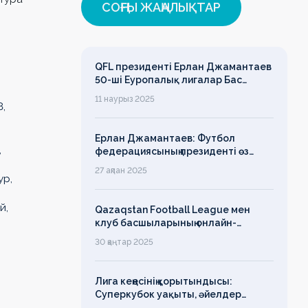
СОҢҒЫ ЖАҢАЛЫҚТАР
QFL президенті Ерлан Джамантаев
50-ші Еуропалық лигалар Бас
ассамблеясына қатысты
11 наурыз 2025
8,
Ерлан Джамантаев: Футбол
,
федерациясының президенті өз
есімін қадірлейтінін айтқан еді,
27 ақпан 2025
алайда оның сөзі түкке тұрмайды!
ур,
й,
Qazaqstan Football League мен
клуб басшыларының онлайн-
конференциясының қорытындысы
30 қаңтар 2025
бойынша баспасөз-релизі
Лига кеңесінің қорытындысы:
Суперкубок уақыты, әйелдер
футболының дамуы, легионерлерге