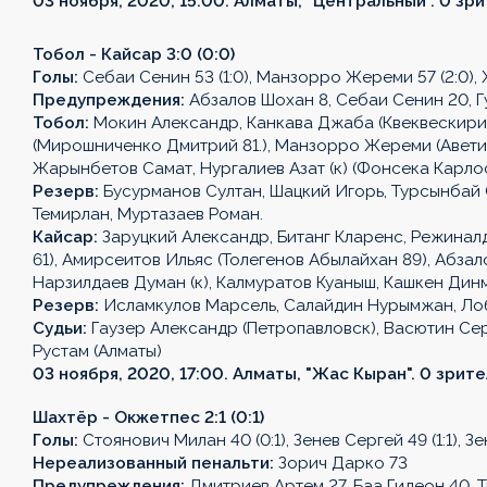
03 ноября, 2020, 15:00. Алматы, "Центральный". 0 зр
Тобол - Кайсар 3:0 (0:0)
Голы:
Себаи Сенин 53 (1:0), Манзорро Жереми 57 (2:0), 
Предупреждения:
Абзалов Шохан 8, Себаи Сенин 20, Г
Тобол:
Мокин Александр, Канкава Джаба (Квеквескири 
(Мирошниченко Дмитрий 81.), Манзорро Жереми (Аветися
Жарынбетов Самат, Нургалиев Азат (к) (Фонсека Карло
Резерв:
Бусурманов Султан, Шацкий Игорь, Турсынбай 
Темирлан, Муртазаев Роман.
Кайсар:
Заруцкий Александр, Битанг Кларенс, Режиналд
61), Амирсеитов Ильяс (Толегенов Абылайхан 89), Абзал
Нарзилдаев Думан (к), Калмуратов Куаныш, Кашкен Дин
Резерв:
Исламкулов Марсель, Салайдин Нурымжан, Лоб
Судьи:
Гаузер Александр (Петропавловск), Васютин Сер
Рустам (Алматы)
03 ноября, 2020, 17:00. Алматы, "Жас Кыран". 0 зрите
Шахтёр - Окжетпес 2:1 (0:1)
Голы:
Стоянович Милан 40 (0:1), Зенев Сергей 49 (1:1), Зен
Нереализованный пенальти:
Зорич Дарко 73
Предупреждения:
Дмитриев Артем 27, Баа Гидеон 40, Т