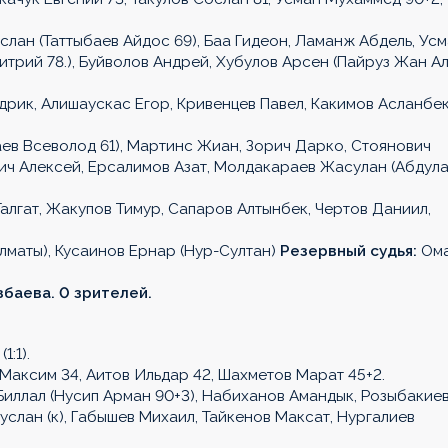
услан (Таттыбаев Айдос 69), Баа Гидеон, Ламанж Абдель, Ус
трий 78.), Буйволов Андрей, Хубулов Арсен (Пайруз Жан А
рик, Алишаускас Егор, Кривенцев Павел, Какимов Асланбек
ев Всеволод 61), Мартинс Жиан, Зорич Дарко, Стоянович
вич Алексей, Ерсалимов Азат, Молдакараев Жасулан (Абдул
алгат, Жакупов Тимур, Сапаров Алтынбек, Чертов Даниил,
лматы), Кусаинов Ернар (Нур-Султан)
Резервный судья:
Ом
збаева. 0 зрителей.
:1).
Максим 34, Аитов Ильдар 42, Шахметов Марат 45+2.
ллал (Нусип Арман 90+3), Набиханов Амандык, Розыбакие
слан (к), Габышев Михаил, Тайкенов Максат, Нургалиев