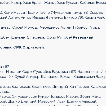
ыбек, Кадырбаев Ерлан, Жанысбаев Руслан, Кабылан Бекза
), Коне Мусса, Подио Пабло (Мульдинов Тимур 33, Скорых
ий Артём, Аитов Ильдар (Гунченко Виктор 79), Касым Алиб
аутас, Сисей Момоду, Черединов Артем, Губанов Игорь,
шбек (Шымкент), Тихонюк Юрий (Актобе)
Резервный
сборных КФФ. 0 зрителей.
н 87.
ян, Ньюадзи Серж (Турысбек Бауыржан 67), Чадженович Йо
сат (к), Сулей Алишер, Шадманов Бекзат, Каршакевич Валер
евац Братислав, Евстигнеев Дмитрий, Кан Гаврил, Кулахме
Алмас,
Жарко, Сигурьонссон Рунар, Томасов Марин, Эбонг Макс,
рий, Шомко Дмитрий, Маевский Иван, Щеткин Алексей.