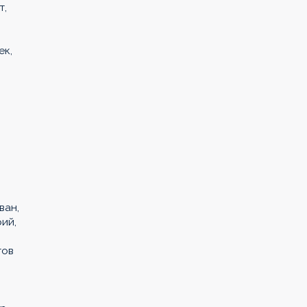
т,
ек,
ван,
ий,
тов