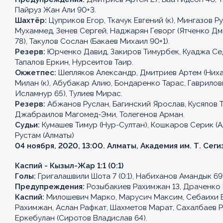
Пайруз Жан Али 90+3.
Шахтёр:
Цуприков Егор, Ткачук Евгений (к), Мингазов Р
Мухаммед, Зенев Сергей, Наджарян Геворг (Ятченко Дми
78), Такулов Сослан (Бакаев Михаил 90+1).
Резерв:
Юрченко Давид, Закиров Тимурбек, Куаджа Сед
Тапалов Еркин, Нурсеитов Таир.
Окжетпес:
Шепляков Александр, Дмитриев Артем (Ниха
Милан (к), Абубакар Алию, Бондаренко Тарас, Гаврило
Исламнур 65), Тулиев Мирас.
Резерв:
Абжанов Руслан, Багинский Ярослав, Кусяпов Т
Джабраилов Магомед-Эми, Толегенов Арман.
Судьи:
Кумашев Тимур (Нур-Султан), Кошкаров Серик (А
Рустам (Алматы)
04 ноября, 2020, 13:00. Алматы, Академия им. Т. Сеги
Каспий - Кызыл-Жар 1:1 (0:1)
Голы:
Григалашвили Шота 7 (0:1), Набиханов Амандык 69 (1
Предупреждения:
Розыбакиев Рахимжан 13, Драченко 
Каспий:
Милошевич Марко, Марусич Максим, Себаихи Би
Рахимжан, Аслан Рафкат, Шахметов Марат, Сахалбаев Ру
Еркебулан (Сиротов Владислав 64).