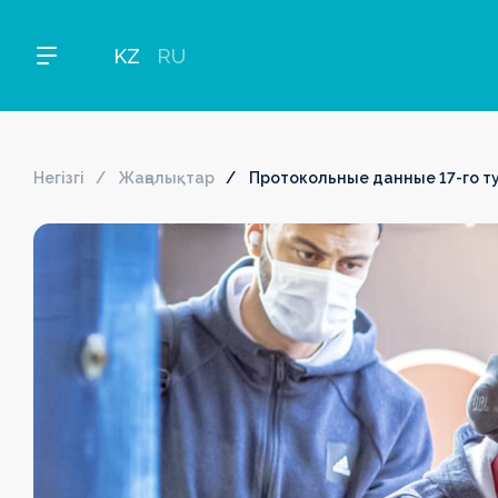
KZ
RU
Негізгі
Жаңалықтар
Протокольные данные 17-го т