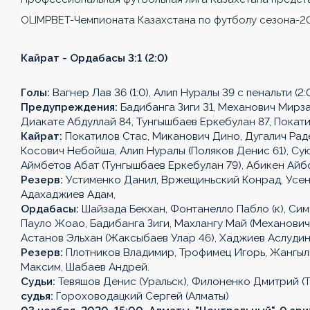
OLIMPBET-Чемпионата Казахстана по футболу сезона-2
Кайрат - Ордабасы 3:1 (2:0)
Голы:
Вагнер Лав 36 (1:0), Алип Нуралы 39 с пенальти (2:
Предупреждения:
Бадибанга Зиги 31, Механович Мирзад
Диакате Абдуллай 84, Тунгышбаев Еркебулан 87, Покати
Кайрат:
Покатилов Стас, Миканович Дино, Дугалич Раде
Косович Небойша, Алип Нуралы (Поляков Денис 61), Сую
Аймбетов Абат (Тунгышбаев Еркебулан 79), Абикен Айбо
Резерв:
Устименко Данил, Вржещиньский Конрад, Усен
Адахаджиев Адам,
Ордабасы:
Шайзада Бекхан, Фонтанелло Пабло (к), Сим
Пауло Жоао, Бадибанга Зиги, Махлангу Май (Механович
Астанов Эльхан (Жаксыбаев Улар 46), Хаджиев Аслудин
Резерв:
Плотников Владимир, Трофимец Игорь, Жангылы
Максим, Шабаев Андрей.
Судьи:
Тевяшов Денис (Уральск), Филоненко Дмитрий (Т
судья:
Гороховодацкий Сергей (Алматы)