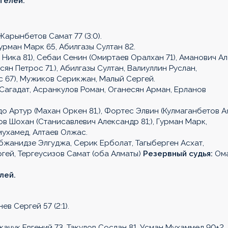
ителей.
Жарынбетов Самат 77 (3:0).
урман Марк 65, Абилгазы Султан 82.
Ника 81), Себаи Сенин (Омиртаев Оралхан 71), Аманович А
н Петрос 71.), Абилгазы Султан, Валиуллин Руслан,
с 67), Мужиков Серикжан, Малый Сергей.
Сагадат, Асранкулов Роман, Оганесян Арман, Ерланов
о Артур (Махан Оркен 81,), Фортес Элвин (Кулмаганбетов А
ов Шохан (Станисавлевич Александр 81;), Гурман Марк,
мухамед, Алтаев Олжас.
жанидзе Элгуджа, Серик Ерболат, Тагыберген Асхат,
гей, Тергеусизов Самат (оба Алматы)
Резервный судья:
Ом
лей.
ев Сергей 57 (2:1).
качук Евгений 73, Такулов Сослан 81, Усман Мухаммед 90+2,