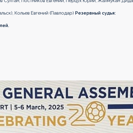
в Султан, Постников Евгений, Перцух Юрий, Жалмукан Дида
льск), Кольев Евгений (Павлодар)
Резервный судья:
лей.