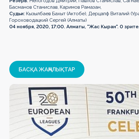
Резерв:
Непогодов Дмитрий, Павлов Станислав, Сагнае
Күнтізбе
Күнтізбе
Күнтізбе
Турнир
Турнир
Турнир
Турнир
Турнир
Басманов Станислав, Каримов Рамазан,
Судьи:
Кызылбаев Бахыт (Актобе), Дерцапф Виталий (Ура
Турнир
Турнир
кестесі
кестесі
кестесі
кестесі
кестесі
Турнир
Гороховодацкий Сергей (Алматы)
кестесі
кестесі
кестесі
04 ноября, 2020, 17:00. Алматы, "Жас Кыран". 0 зрите
Клубтар
Клубтар
Клубтар
Клубтар
Клубтар
Клубтар
Клубтар
Клубтар
Медиа
Медиа
Медиа
Медиа
Медиа
Медиа
Медиа
Медиа
БАСҚА ЖАҢАЛЫҚТАР