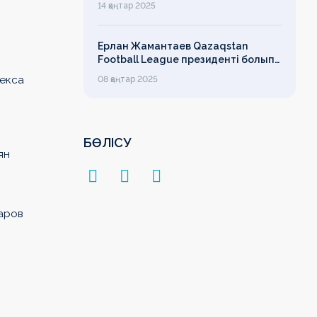
14 қаңтар 2025
лимит
Ерлан Жамантаев Qazaqstan
Football League президенті болып
сайланды
лекса
08 қаңтар 2025
БӨЛІСУ
ян
аров