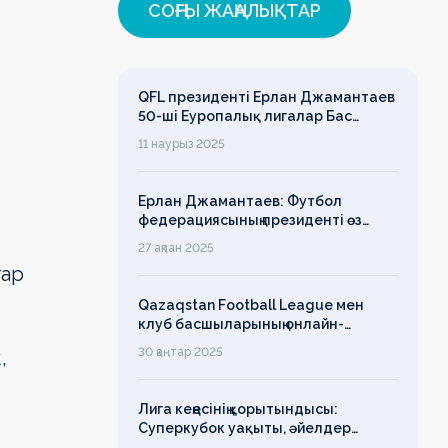
СОҢҒЫ ЖАҢАЛЫҚТАР
QFL президенті Ерлан Джамантаев
50-ші Еуропалық лигалар Бас
ассамблеясына қатысты
11 наурыз 2025
Ерлан Джамантаев: Футбол
федерациясының президенті өз
есімін қадірлейтінін айтқан еді,
27 ақпан 2025
алайда оның сөзі түкке тұрмайды!
гар
Qazaqstan Football League мен
клуб басшыларының онлайн-
конференциясының қорытындысы
30 қаңтар 2025
,
бойынша баспасөз-релизі
Лига кеңесінің қорытындысы:
Суперкубок уақыты, әйелдер
футболының дамуы, легионерлерге