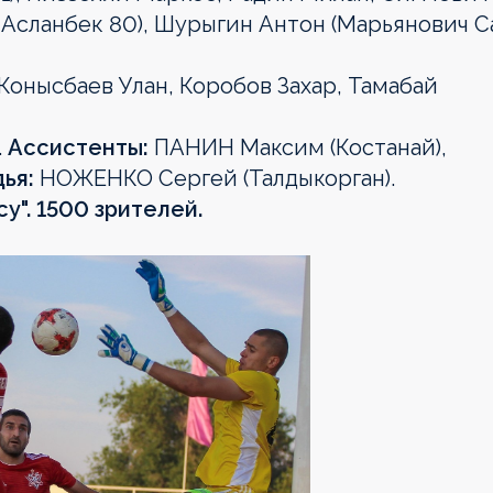
в Асланбек 80), Шурыгин Антон (Марьянович 
Конысбаев Улан, Коробов Захар, Тамабай
.
Ассистенты:
ПАНИН Максим (Костанай),
ья:
НОЖЕНКО Сергей (Талдыкорган).
су". 1500 зрителей.