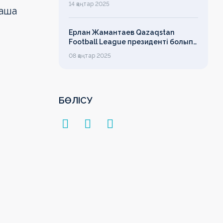
14 қаңтар 2025
Саша
лимит
Ерлан Жамантаев Qazaqstan
Football League президенті болып
сайланды
08 қаңтар 2025
БӨЛІСУ