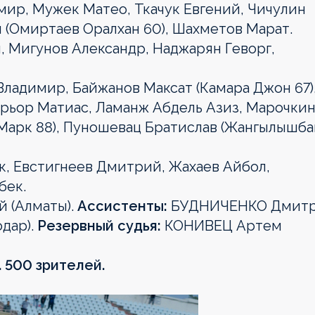
мир, Мужек Матео, Ткачук Евгений, Чичулин
 (Омиртаев Оралхан 60), Шахметов Марат.
, Мигунов Александр, Наджарян Геворг,
ладимир, Байжанов Максат (Камара Джон 67)
рьор Матиас, Ламанж Абдель Азиз, Марочки
 Марк 88), Пуношевац Братислав (Жангылышб
, Евстигнеев Дмитрий, Жахаев Айбол,
бек.
 (Алматы).
Ассистенты:
БУДНИЧЕНКО Дмит
дар).
Резервный судья:
КОНИВЕЦ Артем
. 500 зрителей.