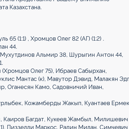
та Казахстана.
 65 (1:1) , Хромцов Олег 82 (АГ) (1:2) .
ан 44.
Мухутдинов Альмир 38, Шурыгин Антон 44,
.
(Хромцов Олег 75), Ибраев Сабырхан,
уклис Мантас (к), Мавутор Дэвид, Малакян Эд
р, Оганесян Камо, Садовничий Иван,
урлыбек, Кожамберды Жакып, Куантаев Ермек
, Каиров Багдат, Кукеев Жамбыл, Милишевич
1), Пиззелли Маркос, Радин Милан, Симчевич