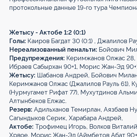
протокольные данные 19-го тура Чемпиона
Жетысу - Актобе 1:2 (0:1)
Голы:
Каиров Багдат 30 (0:1) , Джалилов Рауль
Нереализованный пенальти:
Бойович Мил
Предупреждения:
Керимжанов Олжас 28, 
Ибраев Сабырхан 90+1, Морис Жан-Эд 90+1
Жетысу:
Шабанов Андрей, Бойович Милан 
Керимжанов Олжас (Джалилов Рауль 61), К
(Нурмугамет Рифат 77), Мухутдинов Альми
Алтынбеков Елжас.
Резерв:
Адильханов Темирлан, Аязбаев Н
Сагындыков Серик, Харабара Андрей,
Актобе:
Трофимец Игорь, Волков Виталий
Хрвое, Морис Жан-Эд (Аймбетов Абат 90+