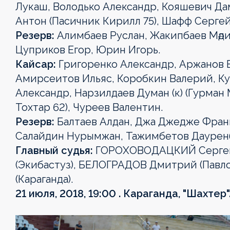
Лукаш, Володько Александр, Кояшевич Да
Антон (Пасичник Кирилл 75), Шафф Сергей
Резерв:
Алимбаев Руслан, Жакипбаев Мәди
Цуприков Егор, Юрин Игорь.
Кайсар:
Григоренко Александр, Аржанов В
Амирсеитов Ильяс, Коробкин Валерий, Ку
Александр, Нарзилдаев Думан (к) (Гурман
Тохтар 62), Чуреев Валентин.
Резерв:
Балтаев Алдан, Джа Джедже Франк
Салайдин Нурымжан, Тажимбетов Даурен
Главный судья:
ГОРОХОВОДАЦКИЙ Сергей
OLIMPBET
1XBET
OLIMPBET
ЕКІНШІ
OLIMPBET
ӘЙЕЛДЕР
ӘЙЕЛДЕР
1ХВЕТ
Басшылық
(Экибастуз), БЕЛОГРАДОВ Дмитрий (Павло
ПРЕМЬЕР-
БІРІНШІ
КУБОК
ЛИГА
СУПЕРКУБОК
ЛИГАСЫ
КУБОГЫ
ЛИГА
(Караганда).
ЛИГА
ЛИГА
КУБОГЫ
21 июля, 2018, 19:00 . Караганда, "Шахтер"
Жаңалықтар
Жаңалықтар
Жаңалықтар
Жаңалықтар
Жаңалықтар
Жаңалықтар
Жаңалықтар
Жаңалықтар
Күнтізбе
Күнтізбе
Күнтізбе
Күнтізбе
Күнтізбе