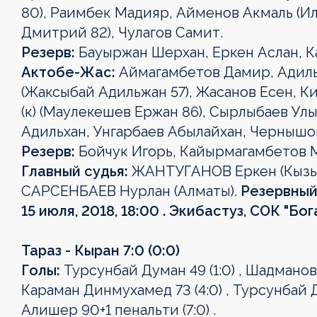
80), Раимбек Мадияр, Айменов Акмаль (Ил
Дмитрий 82), Чулагов Самит.
Резерв:
Бауыржан Шерхан, Еркен Аслан, К
Актобе-Жас:
Аймагамбетов Дамир, Адил
(Жаксыбай Адильжан 57), Жасанов Есен, К
(к) (Маулекешев Ержан 86), Сырлыбаев Ул
Адильхан, Унгарбаев Абылайхан, Чернышо
Резерв:
Бойчук Игорь, Кайырмагамбетов 
Главный судья:
ЖАНТУГАНОВ Еркен (Кызы
САРСЕНБАЕВ Нурлан (Алматы).
Резервный
15 июля, 2018, 18:00 . Экибастуз, СОК "Бо
OLIMPBET
1XBET
OLIMPBET
ЕКІНШІ
OLIMPBET
ӘЙЕЛДЕР
ӘЙЕЛДЕР
1ХВЕТ
Басшылық
ПРЕМЬЕР-
БІРІНШІ
КУБОК
ЛИГА
СУПЕРКУБОК
ЛИГАСЫ
КУБОГЫ
ЛИГА
Тараз - Кыран 7:0 (0:0)
ЛИГА
ЛИГА
КУБОГЫ
Жаңалықтар
Жаңалықтар
Жаңалықтар
Жаңалықтар
Жаңалықтар
Голы:
Турсунбай Думан 49 (1:0) , Шадманов 
Жаңалықтар
Жаңалықтар
Жаңалықтар
Караман Динмухамед 73 (4:0) , Турсунбай Ду
Күнтізбе
Күнтізбе
Күнтізбе
Күнтізбе
Күнтізбе
Алишер 90+1 пенальти (7:0) .