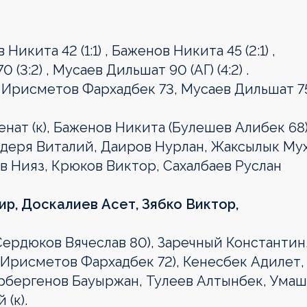
Никита 42 (1:1) , Баженов Никита 45 (2:1) ,
 (3:2) , Мусаев Дильшат 90 (АГ) (4:2) .
 Ирисметов Фархадбек 73, Мусаев Дильшат 7
нат (к), Баженов Никита (Булешев Алибек 68)
кодеря Виталий, Даиров Нурлан, Жаксылык Му
ов Нияз, Крюков Виктор, Сахалбаев Руслан
р, Доскалиев Асет, Зябко Виктор,
Сердюков Вячеслав 80), Заречный Константин
 Ирисметов Фархадбек 72), Кенесбек Адилет,
рбергенов Бауыржан, Тулеев Алтынбек, Ума
(к).