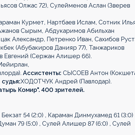
ьясов Олжас 72), Сулейменов Аслан (Зверев
араман Курмет, Нартбаев Ислам, Сотник Илья
ьжанов Сырым, Абдукаримов Абильхан
ицак Александр, Петренко Иван, Сахибов Рус
ыкбек (Абубакиров Данияр 77), Танжариков
в Евгений (Сержан Алишер 66).
Мейирлан,
лорда).
Ассистенты:
СЫСОЕВ Антон (Кокшета
 судья:
ХОДОТЧУК Андрей (Павлодар).
гатырь Комир". 400 зрителей.
Бекзат 54 (2:0) , Караман Динмухамед 61 (3:0) 
ман 79 (5:0) , Сулей Алишер 87 (6:0) , Сулей