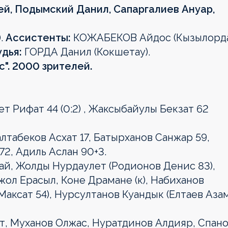
ей, Подымский Данил, Сапаргалиев Ануар,
.
Ассистенты:
КОЖАБЕКОВ Айдос (Кызылорда
дья:
ГОРДА Данил (Кокшетау).
с". 2000 зрителей.
ет Рифат 44 (0:2) , Жаксыбайулы Бекзат 62
лтабеков Асхат 17, Батырханов Санжар 59,
2, Адиль Аслан 90+3.
й, Жолды Нурдаулет (Родионов Денис 83),
ол Ерасыл, Коне Драмане (к), Набиханов
аксат 54), Нурсултанов Куандык (Елтаев Аза
т, Муханов Олжас, Нуратдинов Алдияр, Спан