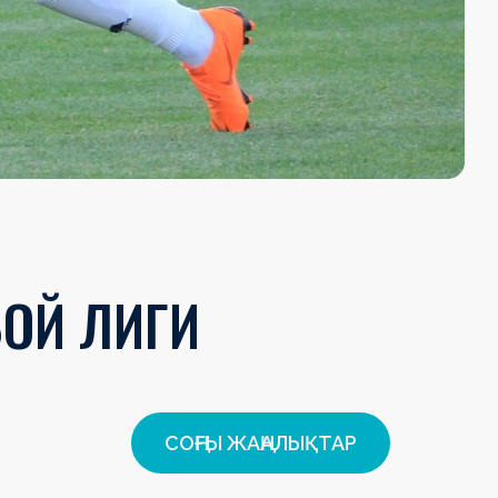
ВОЙ ЛИГИ
СОҢҒЫ ЖАҢАЛЫҚТАР