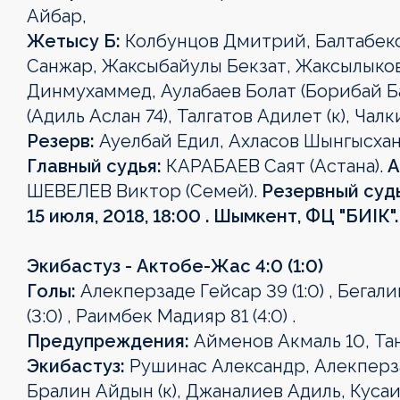
Айбар,
Жетысу Б:
Колбунцов Дмитрий, Балтабеков
Санжар, Жаксыбайулы Бекзат, Жаксылыков
Динмухаммед, Аулабаев Болат (Борибай Ба
(Адиль Аслан 74), Талгатов Адилет (к), Чал
Резерв:
Ауелбай Едил, Ахласов Шынгысхан
Главный судья:
КАРАБАЕВ Саят (Астана).
А
ШЕВЕЛЕВ Виктор (Семей).
Резервный судь
15 июля, 2018, 18:00 . Шымкент, ФЦ "БИІК"
Экибастуз - Актобе-Жас 4:0 (1:0)
Голы:
Алекперзаде Гейсар 39 (1:0) , Бегали
(3:0) , Раимбек Мадияр 81 (4:0) .
Предупреждения:
Айменов Акмаль 10, Та
Экибастуз:
Рушинас Александр, Алекперза
Бралин Айдын (к), Джаналиев Адиль, Куса