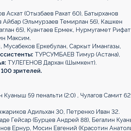
 Асхат (Отызбаев Рахат 60), Батырханов
 Айбар (Эльмурзаев Темирлан 56), Кашкен
глан 65), Куантаев Ермек, Нурмугамет Рифат
кин Максим.
, Мусабеков Еркебулан, Саркыт Имангазы,
ссистенты:
ТУРСУМБАЕВ Тимур (Астана),
я:
ТУЛЕГЕНОВ Дархан (Шымкент).
. 100 зрителей.
н Куаныш 59 пенальти (2:0) , Чулагов Самит 62
нжариков Адильхан 30, Петренко Иван 32.
де Гейсар (Бурцев Андрей 88), Бегалин Куан
инов Ернур, Мосин Евгений (Красотин Анато