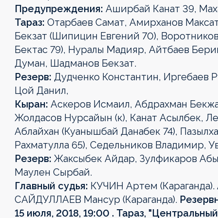
Күнтізбе
Күнтізбе
Күнтізбе
Предупреждения:
Аширбай Канат 39, Мах
Турнир
Турнир
Турнир
Турнир
Турнир
Тараз:
Отарбаев Самат, Амирханов Максат
Турнир
Турнир
кестесі
кестесі
кестесі
кестесі
кестесі
Турнир
Бекзат (Шипицин Евгений 70), Воротников
кестесі
кестесі
кестесі
Клубтар
Клубтар
Клубтар
Клубтар
Клубтар
Бектас 79), Нуралы Мадияр, Айтбаев Бери
Клубтар
Клубтар
Клубтар
Думан, Шадманов Бекзат.
Медиа
Медиа
Медиа
Медиа
Медиа
Резерв:
Дудченко Константин, Иргебаев Р
Медиа
Медиа
Медиа
Цой Данил,
Кыран:
Аскеров Исмаил, Абдрахман Бекжа
Жолдасов Нурсайын (к), Канат Асылбек, Л
Аблайхан (Куанышбай Данабек 74), Пазылх
Рахматулла 65), Седельников Владимир, У
Резерв:
Жаксыбек Айдар, Зулфикаров Абыл
Маулен Сырбай.
Главный судья:
КУЧИН Артем (Караганда).
САЙДУЛЛАЕВ Мансур (Караганда).
Резервн
15 июля, 2018, 19:00 . Тараз, "Центральный