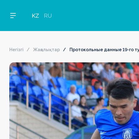
KZ
RU
Негізгі
Жаңалықтар
Протокольные данные 19-го ту