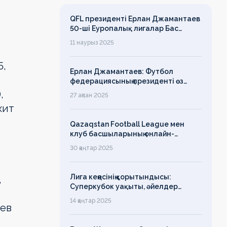
QFL президенті Ерлан Джамантаев
50-ші Еуропалық лигалар Бас
ассамблеясына қатысты
11 наурыз 2025
5,
Ерлан Джамантаев: Футбол
федерациясының президенті өз
есімін қадірлейтінін айтқан еді,
,
27 ақпан 2025
алайда оның сөзі түкке тұрмайды!
хит
Qazaqstan Football League мен
клуб басшыларының онлайн-
конференциясының қорытындысы
30 қаңтар 2025
бойынша баспасөз-релизі
Лига кеңесінің қорытындысы:
,
Суперкубок уақыты, әйелдер
футболының дамуы, легионерлерге
14 қаңтар 2025
шев
лимит