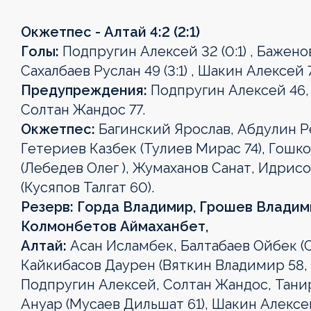
Окжетпес - Алтай 4:2 (2:1)
Голы:
Подпругин Алексей 32 (0:1) , Баженов 
Сахалбаев Руслан 49 (3:1) , Шакин Алексей 70
Предупреждения:
Подпругин Алексей 46,
Солтан Жандос 77.
Окжетпес:
Багинский Ярослав, Абдулин Ре
Гетериев Казбек (Тулиев Мирас 74), Гош
(Лебедев Олег ), Жумаханов Санат, Идрис
(Кусяпов Талгат 60).
Резерв: Горда Владимир, Грошев Владими
Колмонбетов Аймаханбет,
Алтай:
Асан Исламбек, Балтабаев Ойбек (
Кайкибасов Даурен (Вяткин Владимир 58,
Подпругин Алексей, Солтан Жандос, Тани
Ануар (Мусаев Дильшат 61), Шакин Алексей 