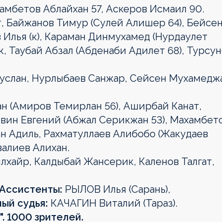
амбетов Аблайхан 57, Аскеров Исмаил 90.
, Байжанов Тимур (Сулей Алишер 64), Бейсе
 Илья (к), Караман Динмухамед (Нурдаулет
к, Таубай Абзал (Абденаби Адилет 68), Турсу
услан, Нурлыбаев Санжар, Сейсен Мухамедж
н (Амиров Темирлан 56), Аширбай Канат,
евин Евгений (Абжал Серикжан 53), Махамбет
ан Адиль, Рахматуллаев Алибобо (Жакудаев
валиев Алихан.
хайр, Калдыбай Жансерик, Каленов Талгат,
Ассистенты:
РЫЛОВ Илья (Сарань),
ый судья:
КАЧАГИН Виталий (Тараз).
". 1000 зрителей.