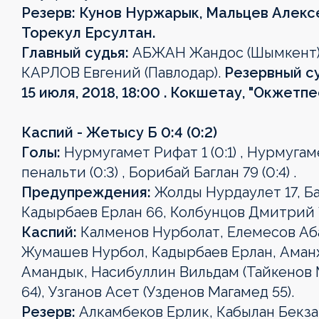
Резерв: Кунов Нуржарык, Мальцев Алекс
Торекул Ерсултан.
Главный судья:
АБЖАН Жандос (Шымкент)
КАРЛОВ Евгений (Павлодар).
Резервный су
15 июля, 2018, 18:00 . Кокшетау, "Окжетпе
Каспий - Жетысу Б 0:4 (0:2)
Голы:
Нурмугамет Рифат 1 (0:1) , Нурмугам
пенальти (0:3) , Борибай Баглан 79 (0:4) .
Предупреждения:
Жолды Нурдаулет 17, Ба
Кадырбаев Ерлан 66, Колбунцов Дмитрий 7
Каспий:
Калменов Нурболат, Елемесов Аба
Жумашев Нурбол, Кадырбаев Ерлан, Аманж
Амандык, Насибуллин Вильдам (Тайкенов М
64), Узганов Асет (Узденов Магамед 55).
Резерв:
Алкамбеков Ерлик, Кабылан Бекза