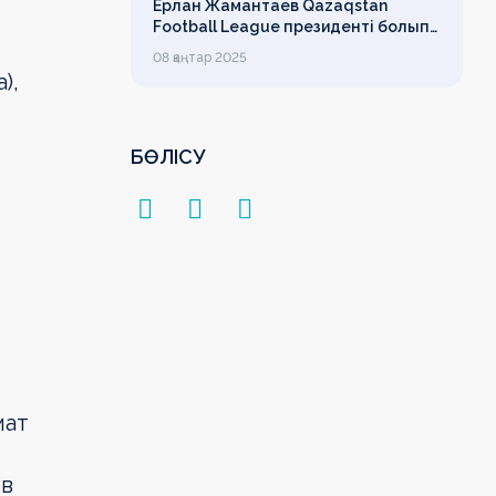
Ерлан Жамантаев Qazaqstan
Football League президенті болып
сайланды
08 қаңтар 2025
),
БӨЛІСУ
мат
ов