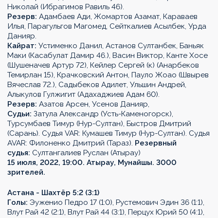
Николай (Ибрагимов Равиль 46).
Резерв:
Адамбаев Ади, Жомартов Азамат, Караваев
Илья, Парагульгов Магомед, Сейткалиев Асылбек, Урда
Данияр.
Кайрат:
Устименко Данил, Астанов Султанбек, Баньяк
Маки (Касабулат Дамир 46.), Васин Виктор, Канте Хосе
(Шушеначев Артур 72), Кейлер Сергей (к) (Анарбеков
Темирлан 15), Крачковский Антон, Пауло Жоао (Швырев
Вячеслав 72.), Садыбеков Адилет, Ульшин Андрей,
Алыкулов Гулжигит (Адахаджиев Адам 60).
Резерв:
Азатов Арсен, Усенов Данияр,
Судьи:
Затула Александр (Усть-Каменогорск),
Турсумбаев Тимур (Нур-Султан), Быстров Дмитрий
(Сарань). Судья VAR: Кумашев Тимур (Нур-Султан). Судья
AVAR: Филоненко Дмитрий (Тараз).
Резервный
судья:
Султангалиев Руслан (Атырау)
15 июля, 2022, 19:00. Атырау, Мунайшы. 3000
зрителей.
Астана - Шахтёр 5:2 (3:1)
Голы:
Эуженио Педро 17 (1:0), Рустемович Эдин 36 (1:1),
Влут Рай 42 (2:1), Влут Рай 44 (3:1), Перцух Юрий 50 (4:1),