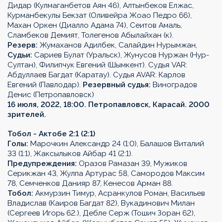
Дидар (Кулмаганбетов Аян 46), Алтынбеков Елжас,
Курманбекулы Бекзат (Оливейра Жоао Педро 66),
Махан Оркен (Диалло Адама 74), Сеитов Амаль,
Сламбеков Демият, Толегенов Абылайхан (к).
Резерв:
Жумаханов Адилбек, Салайдин Нурымжан,
Судьи:
Сариев Булат (Уральск), Жунусов Нуржан (Нур-
Султан), Филипчук Евгений (Шымкент). Судья VAR:
Абдуллаев Багдат (Каратау). Судья AVAR: Карлов
Евгений (Павлодар).
Резервный судья:
Виноградов
Денис (Петропавловск)
16 июля, 2022, 18:00. Петропавловск, Карасай. 2000
зрителей.
Тобол - Актобе 2:1 (2:1)
Голы:
Марочкин Александр 24 (1:0), Балашов Виталий
33 (1:1), Жаксылыков Айбар 41 (2:1).
Предупреждения:
Оразов Рамазан 39, Мужиков
Серикжан 43, Жулпа Артурас 58, Самородов Максим
78, Семченков Данияр 87, Кенесов Арман 88.
Тобол:
Акмурзин Тимур, Асранкулов Роман, Васильев
Владислав (Каиров Багдат 82), Вукадинович Милан
(Сергеев Игорь 62.), Дебле Серж (Тошич Зоран 62),