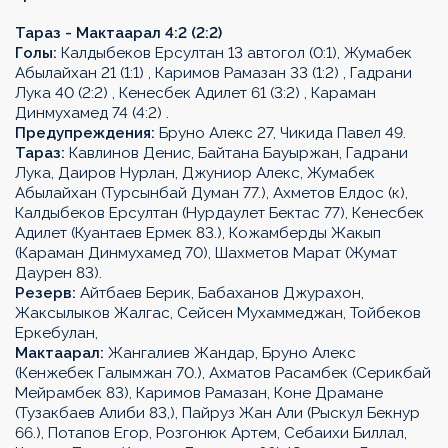
Тараз - Мактаарал 4:2 (2:2)
Голы:
Калдыбеков Ерсултан 13 автогол (0:1), Жумабек
Абылайхан 21 (1:1) , Каримов Рамазан 33 (1:2) , Гадрани
Лука 40 (2:2) , Кенесбек Адилет 61 (3:2) , Караман
Динмухамед 74 (4:2) .
Предупреждения:
Бруно Алекс 27, Чикида Павел 49.
Тараз:
Кавлинов Денис, Байтана Бауыржан, Гадрани
Лука, Даиров Нурлан, Джуниор Алекс, Жумабек
Абылайхан (Турсынбай Думан 77.), Ахметов Елдос (к),
Калдыбеков Ерсултан (Нурдаулет Бектас 77), Кенесбек
Адилет (Куантаев Ермек 83.), Кожамберды Жакып
(Караман Динмухамед 70), Шахметов Марат (Жумат
Даурен 83).
Резерв:
Айтбаев Берик, Бабаханов Джурахон,
Жаксылыков Жалгас, Сейсен Мухаммеджан, Тойбеков
Еркебулан,
Мактаарал:
Жангалиев Жандар, Бруно Алекс
(Кенжебек Галымжан 70.), Ахматов Расамбек (Серикбай
Мейрамбек 83), Каримов Рамазан, Коне Драмане
(Тузакбаев Алиби 83,), Пайруз Жан Али (Рыскул Бекнур
66.), Потапов Егор, Розгонюк Артем, Себаихи Биллал,