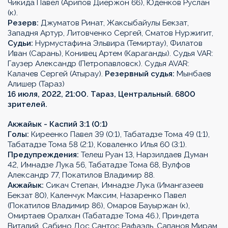
Чикида Павел (Арипов Диержон 66), Юденков Руслан
(к).
Резерв:
Джуматов Ринат, Жаксыбайулы Бекзат,
Западня Артур, Литовченко Сергей, Сматов Нуржигит,
Судьи:
Нурмустафина Эльвира (Темиртау), Филатов
Иван (Сарань), Конивец Артем (Караганды). Судья VAR:
Гаузер Александр (Петропавловск). Судья AVAR:
Калачев Сергей (Атырау).
Резервный судья:
Мынбаев
Алишер (Тараз)
16 июля, 2022, 21:00. Тараз, Центральный. 6800
зрителей.
Акжайык - Каспий 3:1 (0:1)
Голы:
Киреенко Павел 39 (0:1), Табатадзе Тома 49 (1:1),
Табатадзе Тома 58 (2:1), Коваленко Илья 60 (3:1).
Предупреждения:
Телеш Руан 13, Нарзилдаев Думан
42, Имнадзе Лука 56, Табатадзе Тома 68, Вулфов
Александр 77, Покатилов Владимир 88.
Акжайык:
Сикач Степан, Имнадзе Лука (Имангазеев
Бекзат 80), Каленчук Максим, Назаренко Павел
(Покатилов Владимир 86), Омаров Бауыржан (к),
Омиртаев Оралхан (Табатадзе Тома 46.), Приндета
Виталий, Сабино Дос Сантос Рафаэль, Сапанов Мирам,