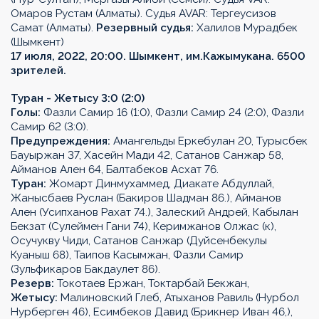
Омаров Рустам (Алматы). Судья AVAR: Тергеусизов
Самат (Алматы).
Резервный судья:
Халилов Мурадбек
(Шымкент)
17 июля, 2022, 20:00. Шымкент, им.Кажымукана. 6500
зрителей.
Туран - Жетысу 3:0 (2:0)
Голы:
Фазли Самир 16 (1:0), Фазли Самир 24 (2:0), Фазли
Самир 62 (3:0).
Предупреждения:
Амангельды Еркебулан 20, Турысбек
Бауыржан 37, Хасейн Мади 42, Сатанов Санжар 58,
Айманов Ален 64, Балтабеков Асхат 76.
Туран:
Жомарт Динмухаммед, Диакате Абдуллай,
Жанысбаев Руслан (Бакиров Шадман 86.), Айманов
Ален (Усипханов Рахат 74.), Залеский Андрей, Кабылан
Бекзат (Сулеймен Гани 74), Керимжанов Олжас (к),
Осучукву Чиди, Сатанов Санжар (Дуйсенбекулы
Куаныш 68), Таипов Касымжан, Фазли Самир
(Зульфикаров Бакдаулет 86).
Резерв:
Токотаев Ержан, Токтарбай Бекжан,
Жетысу:
Малиновский Глеб, Атыханов Равиль (Нурбол
Нурберген 46), Есимбеков Давид (Брикнер Иван 46,),