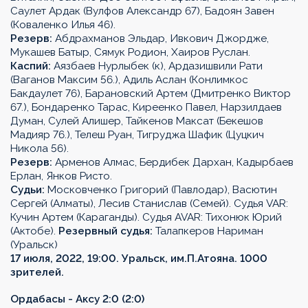
Саулет Ардак (Вулфов Александр 67), Бадоян Завен
(Коваленко Илья 46).
Резерв:
Абдрахманов Эльдар, Ивкович Джордже,
Мукашев Батыр, Сямук Родион, Хаиров Руслан.
Каспий:
Аязбаев Нурлыбек (к), Ардазишвили Рати
(Ваганов Максим 56.), Адиль Аслан (Конлимкос
Бакдаулет 76), Барановский Артем (Дмитренко Виктор
67.), Бондаренко Тарас, Киреенко Павел, Нарзилдаев
Думан, Сулей Алишер, Тайкенов Максат (Бекешов
Мадияр 76.), Телеш Руан, Тигруджа Шафик (Цуцкич
Никола 56).
Резерв:
Арменов Алмас, Бердибек Дархан, Кадырбаев
Ерлан, Янков Ристо.
Судьи:
Московченко Григорий (Павлодар), Васютин
Сергей (Алматы), Лесив Станислав (Семей). Судья VAR:
Кучин Артем (Караганды). Судья AVAR: Тихонюк Юрий
(Актобе).
Резервный судья:
Талапкеров Нариман
(Уральск)
17 июля, 2022, 19:00. Уральск, им.П.Атояна. 1000
зрителей.
Ордабасы - Аксу 2:0 (2:0)