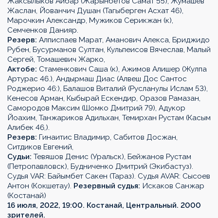
Жаксылыков Айбар (Жарынбетов Самат 55), Жумашев
Жаслан, Йованчич Душан (Тагыберген Асхат 46),
Марочкин Александр, Мужиков Серикжан (к),
Семченков Данияр.
Резерв:
Алписпаев Марат, Аманович Алекса, Бриджидо
Рубен, Бусурманов Султан, Кульпеисов Вячеслав, Малый
Сергей, Томашевич Жарко,
Актобе:
Стаменкович Саша (к), Ажимов Алишер (Жулпа
Артурас 46.), Андырмаш Диас (Алвеш Дос Сантос
Роджерио 46:), Балашов Виталий (Русланулы Ислам 53),
Кенесов Арман, Кыбырай Ескендир, Оразов Рамазан,
Самородов Максим (Шомко Дмитрий 79), Адукор
Йоахим, Танжариков Адильхан, Темирхан Рустам (Касым
Алибек 46,).
Резерв:
Гинаитис Владимир, Сабитов Досжан,
Ситдиков Евгений,
Судьи:
Тевяшов Денис (Уральск), Бейжанов Рустам
(Петропавловск), Будниченко Дмитрий (Экибастуз).
Судья VAR: Байымбет Сакен (Тараз). Судья AVAR: Сысоев
Антон (Кокшетау).
Резервный судья:
Искаков Санжар
(Костанай)
16 июля, 2022, 19:00. Костанай, Центральный. 2000
зрителей.