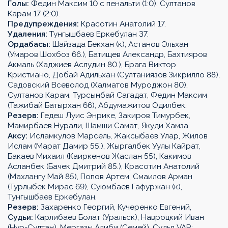
Голы:
Федин Максим 10 с пенальти (1:0), Султанов
Карам 17 (2:0).
Предупреждения:
Красотин Анатолий 17.
Удаления:
Тунгышбаев Еркебулан 37.
Ордабасы:
Шайзада Бекхан (к), Астанов Эльхан
(Умаров Шохбоз 66.), Батищев Александр, Бахтияров
Акмаль (Хаджиев Аслудин 80.), Брага Виктор
Кристиано, Добай Адильхан (Султаниязов Зикрилло 88),
Садовский Всеволод (Халматов Муроджон 80),
Султанов Карам, Турсынбай Сагадат, Федин Максим
(Тажибай Батырхан 66), Абдумажитов Одилбек.
Резерв:
Гедеш Луис Энрике, Закиров Тимурбек,
Мамирбаев Нурали, Шамши Самат, Якуди Хамза.
Аксу:
Исламкулов Марсель, Жаксыбаев Улар, Жилов
Ислам (Марат Дамир 55.), Жыргалбек Уулы Кайрат,
Бакаев Михаил (Каиркенов Жаслан 55), Какимов
Асланбек (Бачек Дмитрий 85.), Красотин Анатолий
(Махлангу Май 85), Попов Артем, Смаилов Арман
(Турлыбек Мирас 69), Суюмбаев Гафуржан (к),
Тунгышбаев Еркебулан.
Резерв:
Захаренко Георгий, Кучеренко Евгений,
Судьи:
Карлибаев Болат (Уральск), Навроцкий Иван
(Нур-Султан), Мергазы Алиби (Семей). Судья VAR: