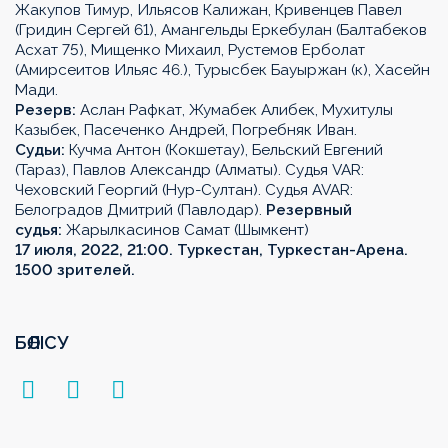
Жакупов Тимур, Ильясов Калижан, Кривенцев Павел
(Гридин Сергей 61), Амангельды Еркебулан (Балтабеков
Асхат 75), Мищенко Михаил, Рустемов Ерболат
(Амирсеитов Ильяс 46.), Турысбек Бауыржан (к), Хасейн
Мади.
Резерв:
Аслан Рафкат, Жумабек Алибек, Мухитулы
Казыбек, Пасеченко Андрей, Погребняк Иван.
Судьи:
Кучма Антон (Кокшетау), Бельский Евгений
(Тараз), Павлов Александр (Алматы). Судья VAR:
Чеховский Георгий (Нур-Султан). Судья AVAR:
Белоградов Дмитрий (Павлодар).
Резервный
судья:
Жарылкасинов Самат (Шымкент)
17 июля, 2022, 21:00. Туркестан, Туркестан-Арена.
1500 зрителей.
БӨЛІСУ