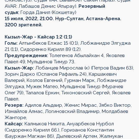
(Экибастуз). Судья VAR: Байымбет Сакен (Тараз). Судья
AVAR: Лабашов Денис (Атырау).
Резервный
судья:
Горда Данил (Кокшетау)
15 июля, 2022, 21:00. Нур-Султан, Астана-Арена.
3200 зрителей.
Кызыл-Жар - Кайсар 1:2 (1:1)
Голы:
Алтынбеков Елжас 15 (0:1), Лобжанидзе Элгуджа
21 (1:1), Сидоренко Кирилл 89 (1:2).
Предупреждения:
Толегенов Абылайхан 4, Яковлев
Павел 49, Мульдинов Тимур 73.
Кызыл-Жар:
Лобанцев Мирослав (к) (Петров Вадим 63),
Зорич Дарко (Оспанов Рафаиль 24), Каршакевич
Валерий, Козлов Евгений, Гурман Марк, Лобжанидзе
Элгуджа, Мужек Матео, Мульдинов Тимур (Мурачев
Олег 79), Тапалов Еркин, Тихоновский Сергей, Яковлев
Павел.
Резерв:
Адилов Альдаир, Женис Мирас, Зябко Виктор,
Измайлов Алмас, Логиновский Владимир, Молдабаев
Жанторе,
Кайсар:
Калмыков Никита, Ануарбеков Нурбол
(Сидоренко Кирилл 66.), Горизанов Константин
(Бауржан Магжан 86), Дылевский Артем, Жалмукан