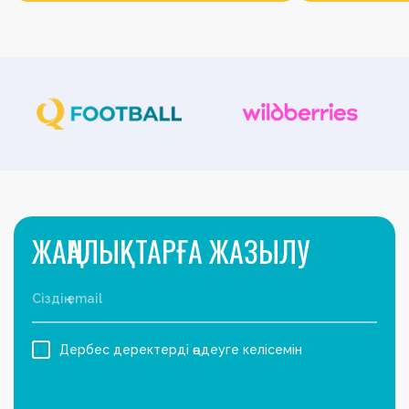
ЖАҢАЛЫҚТАРҒА ЖАЗЫЛУ
Дербес деректерді өңдеуге келісемін