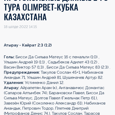
ТУРА OLIMPBET-КУБКА
КАЗАХСТАНА
18 шілде 2022 14:15
Атырау - Кайрат 2:3 (1:2)
Голы:
Бисси Да Сильва Матеус 16 с пенальти (1:0) ,
Ульшин Андрей 19 (1:1) , Садыбеков Адилет 43 (1:2) ,
Васин Виктор 57 (1:3) , Бисси Да Сильва Матеус 83 (2:3) .
Предупреждения:
Такулов Сослан 45+1, Набиханов
Амандык 71, Ульшин Андрей 81, Шушеначев Артур 82.
Удаления:
Устименко Данил 12.
Атырау:
Айрапетян Арам (к), Антанавичюс Домантас
(Сапаров Алтынбек 74), Барановски Павел, Бисси Да
Сильва Матеус, Долгов Павел (Гжельчак Петр 61.),
Завезён Юрий (Соколенко Александр 61), Набиханов
Амандык, Петрович Тодор, Плетнев Дмитрий
(Митрофанов Денис 74.), Такулов Сослан, Тарасов