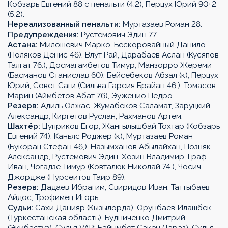
Кобзарь Евгений 88 с пенальти (4:2), Перцух Юрий 90+2
(5:2).
Нереализованный пенальти:
Муртазаев Роман 28.
Предупреждения:
Рустемович Эдин 77.
Астана:
Милошевич Марко, Бескоровайный Данило
(Поляков Денис 46), Влут Рай, Дарабаев Аслан (Кусяпов
Талгат 76.), Досмагамбетов Тимур, Манзорро Жереми
(Басманов Станислав 60), Бейсебеков Абзал (к), Перцух
Юрий, Совет Саги (Сильва Гарсия Брайан 46.), Томасов
Марин (Аймбетов Абат 76), Эуженио Педро.
Резерв:
Адиль Олжас, Жумабеков Саламат, Заруцкий
Александр, Киргетов Руслан, Рахманов Артем,
Шахтёр:
Цуприков Егор, Жангылышбай Тохтар (Кобзарь
Евгений 74), Каньяс Роджер (к), Муртазаев Роман
(Букорац Стефан 46,), Назымханов Абылайхан, Позняк
Александр, Рустемович Эдин, Хозин Владимир, Граф
Иван, Чогадзе Тимур (Ковталюк Николай 74.), Чосич
Джордже (Нурсеитов Таир 89).
Резерв:
Дадаев Ибрагим, Свиридов Иван, Таттыбаев
Айдос, Трофимец Игорь.
Судьи:
Сахи Данияр (Кызылорда), Орунбаев Илашбек
(Туркестанская область), Будниченко Дмитрий