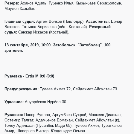
Резерв:
Аханов Адиль, Губенко Илья, Кырыкбаев Серикболсын,
Маулен Казыбек
Главный судья:
Артем Волков (Павлодар).
Ассистенты:
Ернар
Вахитов, Татьяна Борисенко (оба - Костанай).
Резервный
судья:
Санжар Искаков (Костанай).
13 сентября, 2019, 16:00. Затобольск, "Затоболец". 100
зрителей.
Рузаевка - Ertis М 0:0 (0:0)
Предупреждения:
Тулеев Ахмет 72, Сейдахмет Айсултан 73
Удаление:
Ануарбеков Нурбол 30
Рузаевка:
Пацер Руслан, Аргумбаев Сухроб, Манкеев Диасхан,
Остемир Талгат, Адамбеков Ермахан, Сейдахмет Айсултан (к),
Толеу Адильхан (Нусипбек Мади 65), Тулеев Ахмет, Туратканов
Амир, Шавернев Виктор, Юрданидзе Осман