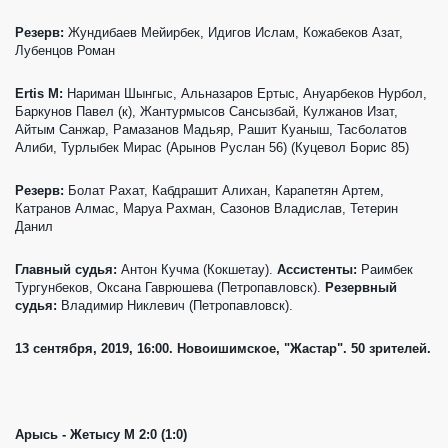
Резерв:
Жундибаев Мейирбек, Идигов Ислам, Кожабеков Азат,
Лубенцов Роман
Ertis М:
Нариман Шынгыс, Альназаров Ертыс, Ануарбеков Нурбол,
Баркунов Павел (к), Жантурмысов Сансызбай, Кулжанов Изат,
Айтым Санжар, Рамазанов Мадьяр, Рашит Куаныш, Тасболатов
Алиби, Турлыбек Мирас (Арынов Руслан 56) (Куцевол Борис 85)
Резерв:
Болат Рахат, Кабдрашит Алихан, Карапетян Артем,
Катранов Алмас, Маруа Рахман, Сазонов Владислав, Тетерин
Данил
Главный судья:
Антон Кучма (Кокшетау).
Ассистенты:
Раимбек
Тургунбеков, Оксана Гаврюшева (Петропавловск).
Резервный
судья:
Владимир Никлевич (Петропавловск).
13 сентября, 2019, 16:00. Новоишимское, "Жастар". 50 зрителей.
Арысь - Жетысу М 2:0 (1:0)