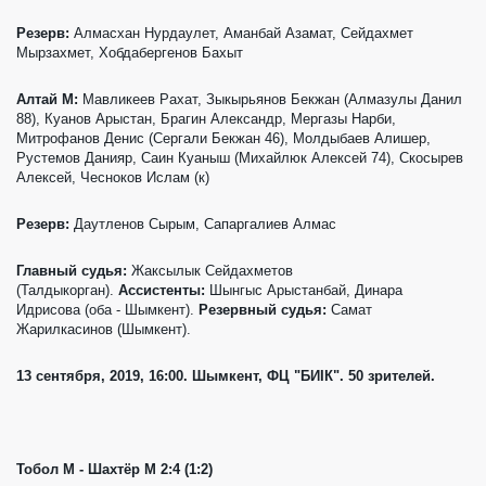
Резерв:
Алмасхан Нурдаулет, Аманбай Азамат, Сейдахмет
Мырзахмет, Хобдабергенов Бахыт
Алтай М:
Мавликеев Рахат, Зыкырьянов Бекжан (Алмазулы Данил
88), Куанов Арыстан, Брагин Александр, Мергазы Нарби,
Митрофанов Денис (Сергали Бекжан 46), Молдыбаев Алишер,
Рустемов Данияр, Саин Куаныш (Михайлюк Алексей 74), Скосырев
Алексей, Чесноков Ислам (к)
Резерв:
Даутленов Сырым, Сапаргалиев Алмас
Главный судья:
Жаксылык Сейдахметов
(Талдыкорган).
Ассистенты:
Шынгыс Арыстанбай, Динара
Идрисова (оба - Шымкент).
Резервный судья:
Самат
Жарилкасинов (Шымкент).
13 сентября, 2019, 16:00. Шымкент, ФЦ "БИІК". 50 зрителей.
Тобол М - Шахтёр М 2:4 (1:2)