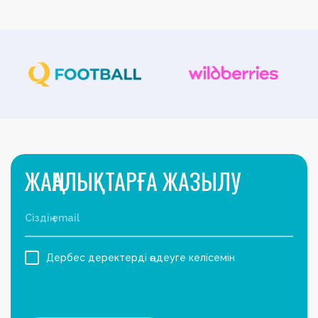
ЖАҢАЛЫҚТАРҒА ЖАЗЫЛУ
Дербес деректерді өңдеуге келісемін