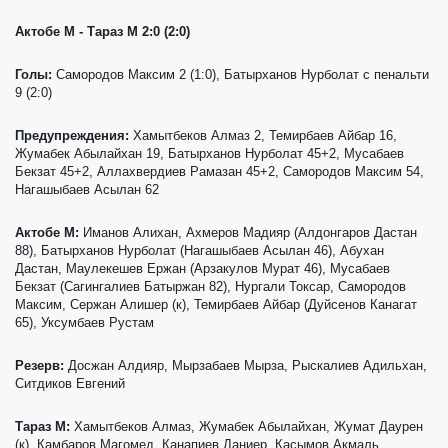
Актобе М - Тараз М 2:0 (2:0)
Голы:
Самородов Максим 2 (1:0), Батырханов Нурболат с пенальти
9 (2:0)
Предупреждения:
Хамытбеков Алмаз 2, Темирбаев Айбар 16,
Жумабек Абылайхан 19, Батырханов Нурболат 45+2, Мусабаев
Бекзат 45+2, Аллахвердиев Рамазан 45+2, Самородов Максим 54,
Нагашыбаев Асылан 62
Актобе М:
Иманов Алихан, Ахмеров Мадияр (Алдонгаров Дастан
88), Батырханов Нурболат (Нагашыбаев Асылан 46), Абухан
Дастан, Маулекешев Ержан (Арзакулов Мурат 46), Мусабаев
Бекзат (Сагингалиев Батыржан 82), Нургали Токсар, Самородов
Максим, Сержан Алишер (к), Темирбаев Айбар (Дуйсенов Канагат
65), Уксумбаев Рустам
Резерв:
Досжан Алдияр, Мырзабаев Мырза, Рыскалиев Адильхан,
Ситдиков Евгений
Тараз М:
Хамытбеков Алмаз, Жумабек Абылайхан, Жумат Даурен
(к), Камбаров Магомед, Канапиев Даниер, Касымов Акмаль