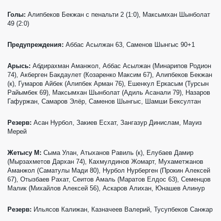
Голы:
Алипбеков Бекжан с пенальти 2 (1:0), Максымхан Шынболат
49 (2:0)
Предупреждения:
Аббас Асылжан 63, Саменов Шынгыс 90+1
Арысь:
Абдирахман Аманжол, Аббас Асылжан (Минарипов Родион
74), Акберген Бакдаулет (Козаренко Максим 67), Алипбеков Бекжан
(к), Гумаров Айбек (Алипбек Арман 76), Ешенкул Еркасым (Турсын
Райымбек 69), Максымхан Шынболат (Адиль Асанали 79), Назаров
Гафуржан, Самаров Элёр, Саменов Шынгыс, Шамши Бексултан
Резерв:
Асан Нурбол, Закиев Есхат, Зангазур Динислам, Мауиз
Мерей
Жетысу М:
Сыма Улан, Атыханов Равиль (к), Елубаев Дамир
(Мырзахметов Дархан 74), Кахмулдинов Жомарт, Мухаметжанов
Аманжол (Саматулы Мади 80), Нурбол Нурберген (Прокин Алексей
67), Отызбаев Рахат, Сеитов Амаль (Маратов Елдос 63), Семенцов
Малик (Михайлов Алексей 56), Аскаров Алихан, Юнашев Алинур
Резерв:
Ильясов Калижан, Казначеев Валерий, Тусупбеков Санжар