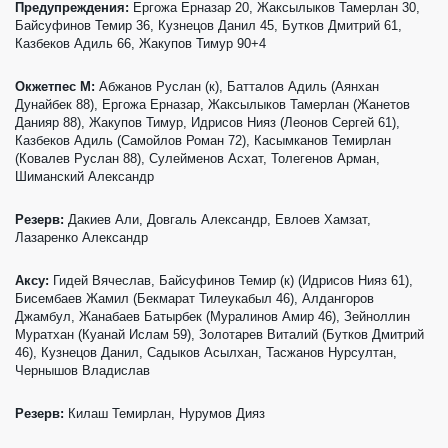
Предупреждения:
Ергожа Ерназар 20, Жаксылыков Тамерлан 30,
Байсуфинов Темир 36, Кузнецов Данил 45, Бутков Дмитрий 61,
Казбеков Адиль 66, Жакупов Тимур 90+4
Окжетпес М:
Абжанов Руслан (к), Батталов Адиль (Аянхан
Дунайбек 88), Ергожа Ерназар, Жаксылыков Тамерлан (Жанетов
Данияр 88), Жакупов Тимур, Идрисов Нияз (Леонов Сергей 61),
Казбеков Адиль (Самойлов Роман 72), Касымканов Темирлан
(Ковалев Руслан 88), Сулейменов Асхат, Толегенов Арман,
Шиманский Александр
Резерв:
Дакиев Али, Довгаль Александр, Евлоев Хамзат,
Лазаренко Александр
Аксу:
Гидей Вячеслав, Байсуфинов Темир (к) (Идрисов Нияз 61),
Бисембаев Жамил (Бекмарат Тилеукабыл 46), Алдангоров
Джамбул, Жанабаев Батырбек (Муралинов Амир 46), Зейноллин
Муратхан (Куанай Ислам 59), Золотарев Виталий (Бутков Дмитрий
46), Кузнецов Данил, Садыков Асылхан, Тасжанов Нурсултан,
Чернышов Владислав
Резерв:
Килаш Темирлан, Нурумов Дияз