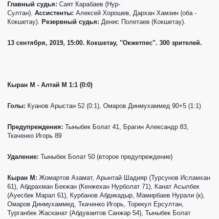
Главный судья:
Саят Карабаев (Нур-
Султан).
Ассистенты:
Алексей Хорошев, Дархан Хамзин (оба -
Кокшетау).
Резервный судья:
Денис Полетаев (Кокшетау).
13 сентября, 2019, 15:00. Кокшетау, "Окжетпес". 300 зрителей.
Кыран М - Алтай М 1:1 (0:0)
Голы:
Куанов Арыстан 52 (0:1), Омаров Динмухаммед 90+5 (1:1)
Предупреждения:
Тыныбек Болат 41, Брагин Александр 83,
Ткаченко Игорь 89
Удаление:
Тыныбек Болат 50 (второе предупреждение)
Кыран М:
Жомартов Азамат, Арынтай Шадияр (Турсунов Исламхан
61), Абдрахман Бекжан (Кенжехан Нурболат 71), Канат Асылбек
(Ауесбек Марал 61), Курбанов Абдикадыр, Мамирбаев Нурали (к),
Омаров Динмухаммед, Ткаченко Игорь, Торекул Ерсултан,
Турганбек Жасканат (Абдуваитов Санжар 54), Тыныбек Болат