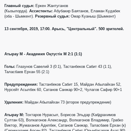
Главный судья:
Еркен Жантуганов
(Кызылорда).
Ассистенты:
Абубакир Баятанов, Еламан Кудабек
(оба - Шымкент).
Резервный судья:
Омар Куаныш (Шымкент)
13 сентября, 2019, 17:00. Арысь, "Центральный". 500 зрителей.
Атырау М - Академия Оңтүстік М 2:1 (1:1)
Голы:
Глазунов Савелий 3 (0:1), Тастанбеков Сабит 43 (1:1),
Таласбаев Ерхан 55 (2:1)
Предупреждения:
Тастанбеков Сабит 15, Майдан Абылайхан 52,
Нурсейт Асылбек 60, Сатанов Санжар 90+2, Чулагов Сафир 90+1
Удаления:
Майдан Абылайхан 73 (второе предупреждение)
Атырау М:
Тохтаров Нурасыл, Борисов Эльдар (Кабдрахимов
Султан 63), Волкагонов Александр, Волкагонов Владимир, Грабко
Виктор, Жумаханов Адилбек, Сатанов Санжар, Таласбаев Ерхан (к)
(Сериккалиев Арсен 82), Тастанбеков Сабит (Орынбасаров Ахат 90),