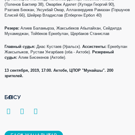
(Толенов Бактияр 38), Омарбек Адилет (Хутиди Георгий 90),
Рзатаев Бекжан, Уксукбай Омар, Аллахвердиев Рамазан (Горшунов
Елисей 66), Шейрер Владислав (Епберген Ербол 40)
Резерв:
Алиев Баламырза, Жаксыбеков Абылайхан, Сейдилда
Мухамеджан, Тойбеков Еркебулан, Щербаков Станислав
Главный судья:
Диас Кустаев (Уральск).
Ассистенты:
Еркебулан
Жаксылыков, Рустам Унгарбаев (оба - Актобе).
Резервный
судья:
Алим Бисекенов (Актобе).
13 сентября, 2019, 17:00. Актобе, ЦПОР "Мунайшы". 200
зрителей.
БӨЛІСУ