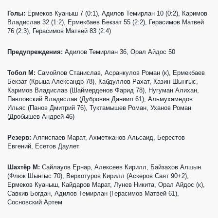
Голы:
Ермеков Куаныш 7 (0:1), Адилов Темирлан 10 (0:2), Каримов
Владислав 32 (1:2), Ермекбаев Бекзат 55 (2:2), Герасимов Матвей
76 (2:3), Герасимов Матвей 83 (2:4)
Предупреждения:
Адилов Темирлан 36, Орал Айдос 50
Тобол М:
Самойлов Станислав, Асранкулов Роман (к), Ермекбаев
Бекзат (Крыца Александр 78), Кабдуллов Рахат, Казин Шынгыс,
Каримов Владислав (Шаймерденов Фарид 78), Нугуман Алихан,
Павловский Владислав (Дубровин Даниил 61), Альмухамедов
Ильяс (Панов Дмитрий 76), Туктамышев Роман, Уханов Роман
(Дробышев Андрей 46)
Резерв:
Алписпаев Марат, Ахметжанов Альсаид, Берестов
Евгений, Есетов Даулет
Шахтёр М:
Сайлауов Ернар, Алексеев Кирилл, Байзахов Алшын
(Флюк Шынгыс 70), Верхотуров Кирилл (Аскеров Саят 90+2),
Ермеков Куаныш, Кайдаров Марат, Лунев Никита, Орал Айдос (к),
Савкив Богдан, Адилов Темирлан (Герасимов Матвей 61),
Сосновский Артем