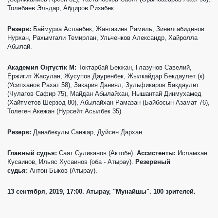
Толебаев Эльдар, Абдиров Ризабек
Резерв:
Баймурза Асланбек, Жангазиев Рамиль, Зинелгабиденов
Нурхан, Рахымгали Темирлан, Ульченков Александр, Хайролла
Абылай.
Академия Оңтүстік М:
Токтарбай Бекжан, Глазунов Савелий,
Ержигит Жасулан, Жусупов Дауренбек, Жылкайдар Бекдаулет (к)
(Усипханов Рахат 58), Закария Даниял, Зульфикаров Бакдаулет
(Чулагов Сафир 75), Майдан Абылайхан, Нышантай Динмухамед
(Хайтметов Шерзод 80), Абылайхан Рамазан (Байбосын Азамат 76),
Толеген Акежан (Нурсейт Асылбек 35)
Резерв:
Данабекулы Санжар, Дуйсен Дархан
Главный судья:
Саят Суликанов (Актобе).
Ассистенты:
Исламхан
Кусаинов, Ильяс Хусаинов (оба - Атырау).
Резервный
судья:
Антон Быков (Атырау).
13 сентября, 2019, 17:00. Атырау, "Мунайшы". 100 зрителей.