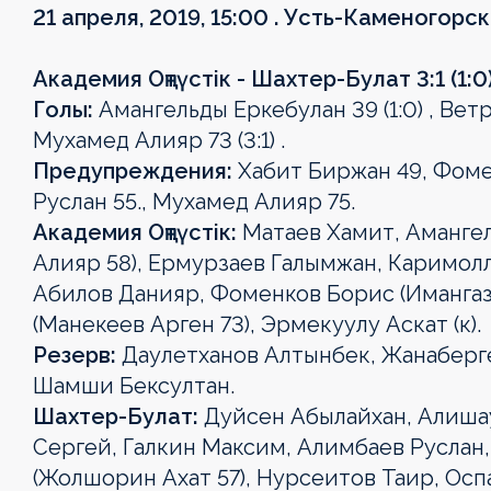
21 апреля, 2019, 15:00 . Усть-Каменогорск
Академия Оңтүстік - Шахтер-Булат 3:1 (1:0
Голы:
Амангельды Еркебулан 39 (1:0) , Ветро
Мухамед Алияр 73 (3:1) .
Предупреждения:
Хабит Биржан 49, Фоме
Руслан 55., Мухамед Алияр 75.
Академия Оңтүстік:
Матаев Хамит, Аманге
Алияр 58), Ермурзаев Галымжан, Каримолл
Абилов Данияр, Фоменков Борис (Имангазе
(Манекеев Арген 73), Эрмекуулу Аскат (к).
Резерв:
Даулетханов Алтынбек, Жанаберге
Шамши Бексултан.
Шахтер-Булат:
Дуйсен Абылайхан, Алишаус
Сергей, Галкин Максим, Алимбаев Руслан
(Жолшорин Ахат 57), Нурсеитов Таир, Осп