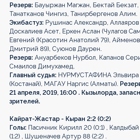
Резерв:
Бауыржан Магжан, Бектай Бекзат,
Танатканов Чингиз, Танирбергенов Алим.
Экибастуз:
Рушинас Александр, Аллаяров Э
Доскалиев Асет, Еркен Аслан (Чулагов Са
Евгений (Красотин Анатолий 79), Айменов
Дмитрий 89), Суюнов Даурен.
Резерв:
Ануарбеков Нурбол, Капанов Сери
Смаилов Димухамед,
Главный судья:
НУРМУСТАФИНА Эльвира (
(Костанай), МАГАУ Наргис (Алматы).
Резер
21 апреля, 2019, 16:00 . Кызылорда, запа
OLIMPBET
1XBET
OLIMPBET
ЕКІНШІ
OLIMPBET
ӘЙЕЛДЕР
ӘЙЕЛДЕР
1ХВЕТ
Басшылық
зрителей.
ПРЕМЬЕР-
БІРІНШІ
КУБОК
ЛИГА
СУПЕРКУБОК
ЛИГАСЫ
КУБОГЫ
ЛИГА
ЛИГА
ЛИГА
КУБОГЫ
Жаңалықтар
Жаңалықтар
Жаңалықтар
Жаңалықтар
Жаңалықтар
Кайрат-Жастар - Кыран 2:2 (0:2)
Голы:
Пасичник Кирилл 20 (0:1) , Калдыбай
Жаңалықтар
Жаңалықтар
Жаңалықтар
Күнтізбе
Күнтізбе
Күнтізбе
Күнтізбе
Күнтізбе
(1:2) , Шушеначев Артур 88 (2:2) .