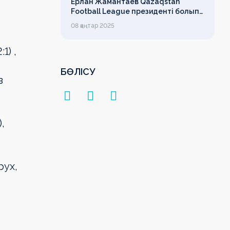
Ерлан Жамантаев Qazaqstan
Football League президенті болып
сайланды
08 қаңтар 2025
1) ,
БӨЛІСУ
в
,
рух,