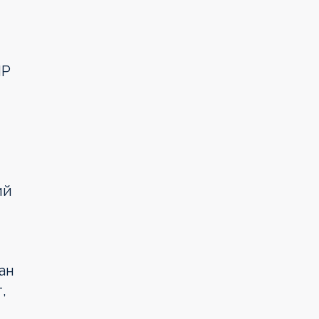
ИР
ий
ан
,