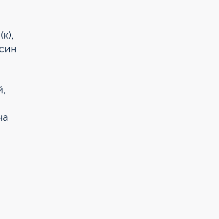
к),
осин
й,
на