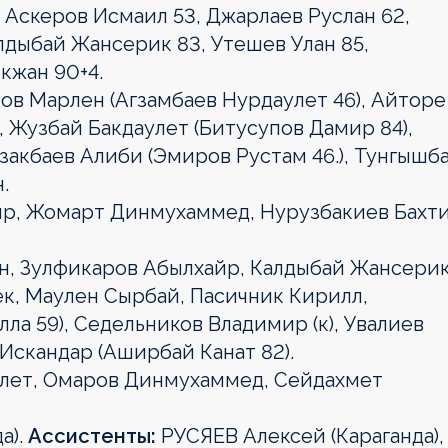
 Аскеров Исмаил 53, Джарлаев Руслан 62,
лдыбай Жансерик 83, Утешев Улан 85,
кжан 90+4.
в Марлен (Агзамбаев Нурдаулет 46), Айторе
, Жузбай Бакдаулет (Битусупов Дамир 84),
закбаев Алиби (Эмиров Рустам 46.), Тунгышб
.
р, Жомарт Динмухаммед, Нурузбакиев Бахти
н, Зулфикаров Абылхайр, Калдыбай Жансери
ек, Маулен Сырбай, Пасичник Кирилл,
ла 59), Седельников Владимир (к), Увалиев
 Искандар (Аширбай Канат 82).
лет, Омаров Динмухаммед, Сейдахмет
а).
Ассистенты:
РУСЯЕВ Алексей (Караганда),