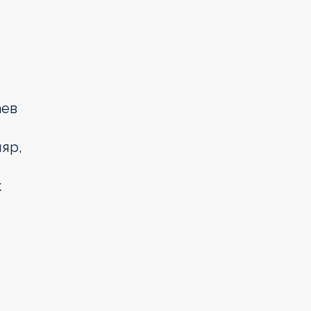
аев
яр,
к