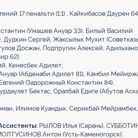
гений 17 пенальти (1:1) , Кайкибасов Даурен 64
стантин (Умашев Ануар 33), Билый Василий
к), Дудкин Сергей, Жаксылык Мухит (Советказ
гулов Досжан, Подпругин Алексей, Адильхан
ир 62).
ий, Кенесбек Адилет,
нуар (Абденаби Адилет 81), Камбил Мейирж
Евгений (Задорожный Константин 84),
урдаулет Бектас, Оралбай Едиге (Абутов Аск
ман, Илимов Куандык, Серикбай Мейрамбек
Ассистенты:
РЫЛОВ Илья (Сарань), СУББОТИ
ОЛТУСИНОВ Антон (Усть-Каменогорск).