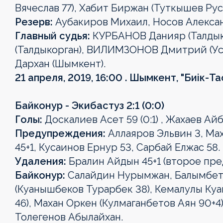
Вячеслав 77), Хабит Биржан (Туткышев Русл
Резерв:
Аубакиров Михаил, Носов Алекса
Главный судья:
КУРБАНОВ Данияр (Талдык
(Талдыкорган), ВИЛИМЗОНОВ Дмитрий (Ус
Дархан (Шымкент).
21 апреля, 2019, 16:00 . Шымкент, "Биік-Та
Байконур - Экибастуз 2:1 (0:0)
Голы:
Доскалиев Асет 59 (0:1) , Жахаев Айбол 
Предупреждения:
Аллаяров Эльвин 3, Ма
45+1, Кусаинов Ернур 53, Сарбай Елжас 58.
Удаления:
Бралин Айдын 45+1 (второе пр
Байконур:
Салайдин Нурымжан, Балымбетов
(Куанышбеков Турарбек 38), Кемалулы Ку
46), Махан Оркен (Кулмаганбетов Аян 90+4
Толегенов Абылайхан.