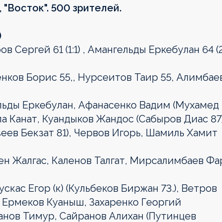
, "Восток". 500 зрителей.
)
в Сергей 61 (1:1) , Амангельды Еркебулан 64 (2:
нков Борис 55,, Нурсеитов Таир 55, Алимбае
льды Еркебулан, Афанасенко Вадим (Мухамед
а Канат, Куандыков Жандос (Сабыров Диас 87)
ев Бекзат 81), Червов Игорь, Шамиль Хамит
н Жалгас, Каленов Талгат, Мирсалимбаев Фа
кас Егор (к) (Кульбеков Биржан 73.), Ветров
, Ермеков Куаныш, Захаренко Георгий
анов Тимур, Сайранов Алихан (Путинцев