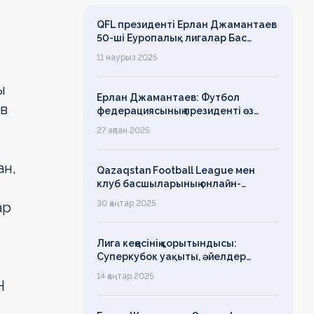
QFL президенті Ерлан Джамантаев
50-ші Еуропалық лигалар Бас
ассамблеясына қатысты
11 наурыз 2025
ы
Ерлан Джамантаев: Футбол
ов
федерациясының президенті өз
есімін қадірлейтінін айтқан еді,
27 ақпан 2025
алайда оның сөзі түкке тұрмайды!
ан,
Qazaqstan Football League мен
клуб басшыларының онлайн-
конференциясының қорытындысы
30 қаңтар 2025
ар
бойынша баспасөз-релизі
Лига кеңесінің қорытындысы:
,
Суперкубок уақыты, әйелдер
футболының дамуы, легионерлерге
14 қаңтар 2025
Н
лимит