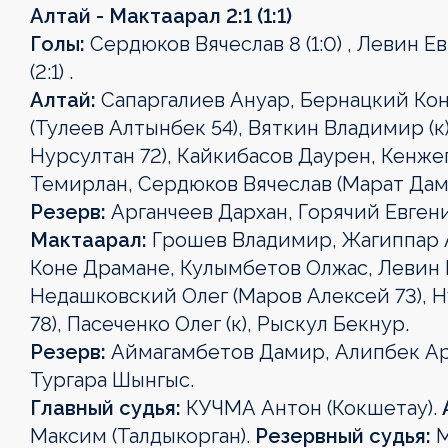
Алтай - Мактаарал 2:1 (1:1)
Голы:
Сердюков Вячеслав 8 (1:0) , Левин Ев
(2:1) .
Алтай:
Сапаргалиев Ануар, Бернацкий Кон
(Тулеев Алтынбек 54), Вяткин Владимир (
Нурсултан 72), Кайкибасов Даурен, Кенже
Темирлан, Сердюков Вячеслав (Марат Дам
Резерв:
Арганчеев Дархан, Горячий Евген
Мактаарал:
Грошев Владимир, Жагиппар А
Коне Драмане, Кулымбетов Олжас, Левин 
Недашковский Олег (Маров Алексей 73), Н
78), Пасеченко Олег (к), Рыскул Бекнур.
Резерв:
Аймагамбетов Дамир, Алипбек Ар
Тургара Шынгыс.
Главный судья:
КУЧМА Антон (Кокшетау).
Максим (Талдыкорган).
Резервный судья:
М