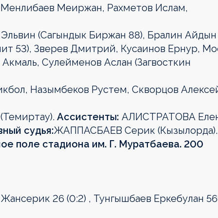
 Менлибаев Меиржан, Рахметов Ислам,
львин (Сагындык Биржан 88), Бралин Айдын (
мит 53), Зверев Дмитрий, Кусаинов Ернур, М
 Акмаль, Сулейменов Аслан (Загвосткин
кбол, Назымбеков Рустем, Скворцов Алексе
Темиртау).
Ассистенты:
АЛИСТРАТОВА Еле
вный судья:
ЖАППАСБАЕВ Серик (Кызылорда).
сное поле стадиона им. Г. Муратбаева. 200
 Жансерик 26 (0:2) , Тунгышбаев Еркебулан 56