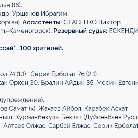
ан 86).
ндр, Уршанов Ибрагим.
орган).
Ассистенты:
СТАСЕНКО Виктор
ть-Каменогорск).
Резервный судья:
ЕСКЕНД
ссай" . 100 зрителей.
74 (1:1) , Серик Ерболат 76 (2:1) .
хан Оркен 30, Бралин Айдын 35, Мосин Евген
едупреждение).
 Самат (к), Жахаев Айбол, Карабек Асхат
аныш, Курманбекулы Бекзат (Дуйсенбаев Русл
), Алтаев Олжас, Сарбай Елжас, Серик Ерболат