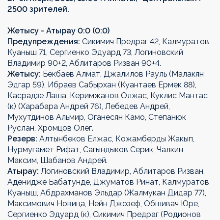
2500 зрителей.
Жетысу - Атырау 0:0 (0:0)
Предупреждения:
Сикимич Предраг 42, Калмуратов
Куаныш 71, Сергиенко Эдуард 73, Логиновский
Владимир 90+2, Аблитаров Ризван 90+4.
Жетысу:
Бекбаев Алмат, Джалилов Рауль (Малакян
Эдгар 59), Ибраев Сабырхан (Куантаев Ермек 88),
Касрадзе Лаша, Керимжанов Олжас, Куклис Мантас
(к) (Харабара Андрей 76), Лебедев Андрей,
Мухутдинов Альмир, Оганесян Камо, Степанюк
Руслан, Хромцов Олег.
Резерв:
Алтынбеков Елжас, Кожамберды Жакып,
Нурмугамет Рифат, Сагындыков Серик, Чалкин
Максим, Шабанов Андрей.
Атырау:
Логиновский Владимир, Аблитаров Ризван,
Аденидже Бабатунде, Джуматов Ринат, Калмуратов
Куаныш, Абдрахманов Эльдар (Жалмукан Дидар 77),
Максимович Новица, Нейн Джозеф, Обшивач Юре,
Сергиенко Эдуард (к), Сикимич Предраг (Родионов