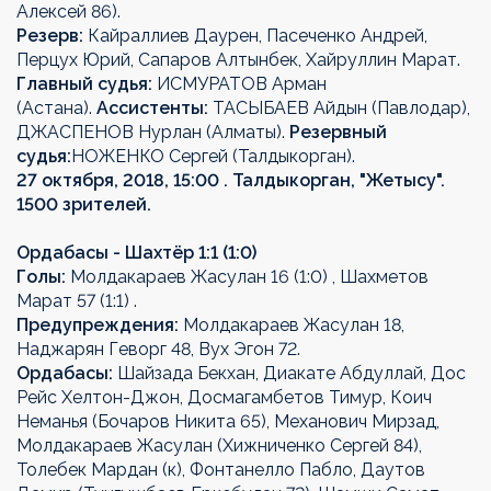
Алексей 86).
Резерв:
Кайраллиев Даурен, Пасеченко Андрей,
Перцух Юрий, Сапаров Алтынбек, Хайруллин Марат.
Главный судья:
ИСМУРАТОВ Арман
(Астана).
Ассистенты:
ТАСЫБАЕВ Айдын (Павлодар),
ДЖАСПЕНОВ Нурлан (Алматы).
Резервный
судья:
НОЖЕНКО Сергей (Талдыкорган).
27 октября, 2018, 15:00 . Талдыкорган, "Жетысу".
1500 зрителей.
Ордабасы - Шахтёр 1:1 (1:0)
Голы:
Молдакараев Жасулан 16 (1:0) , Шахметов
Марат 57 (1:1) .
Предупреждения:
Молдакараев Жасулан 18,
Наджарян Геворг 48, Вух Эгон 72.
Ордабасы:
Шайзада Бекхан, Диакате Абдуллай, Дос
Рейс Хелтон-Джон, Досмагамбетов Тимур, Коич
Неманья (Бочаров Никита 65), Механович Мирзад,
Молдакараев Жасулан (Хижниченко Сергей 84),
Толебек Мардан (к), Фонтанелло Пабло, Даутов