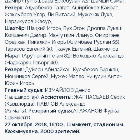
Дамир (Тунгышбаев Еркебулан 72), Шамши Самат.
Резерв:
Адырбеков Талгат, Аширбеков Кайрат,
Жаксыбаев Улар, Ли Виталий, Муженяк Лука,
Нарзикулов Жасур,
Шахтёр:
Шацкий Игорь, Вух Эгон, Дроппа Лукаш,
Кояшевич Дамир, Мангуткин Ильнур, Омиртаев
Оралхан, Пикалкин Игорь (Алимбаев Руслан 55),
Тарасов Евгений (к), Ткачук Евгений, Шахметов
Марат (Арутюнян Гегам 81), Володько Александр
(Наджарян Геворг 46).
Резерв:
Дуйсен Абылайхан, Кульбеков Биржан,
Мошников Сергей, Мужек Матео, Чичулин Антон,
Юрин Игорь.
Главный судья:
ИЗМАЙЛОВ Денис
(Талдыкорган).
Ассистенты:
ЖАППАСБАЕВ Серик
(Кызылорда), ПАВЛОВ Александр
(Алматы).
Резервный судья:
АТАЖАНОВ Фуркат
(Шымкент).
27 октября, 2018, 16:00 . Шымкент, стадион им.
Кажымукана. 2000 зрителей.