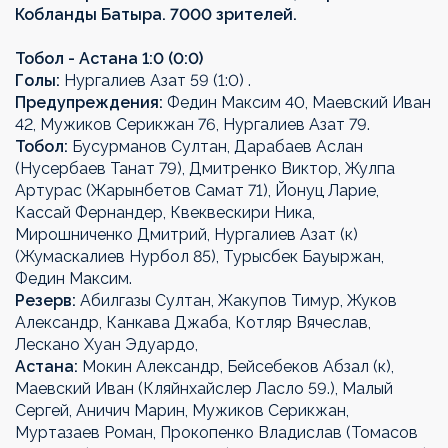
Кобланды Батыра. 7000 зрителей.
Тобол - Астана 1:0 (0:0)
Голы:
Нургалиев Азат 59 (1:0) .
Предупреждения:
Федин Максим 40, Маевский Иван
42, Мужиков Серикжан 76, Нургалиев Азат 79.
Тобол:
Бусурманов Султан, Дарабаев Аслан
(Нусербаев Танат 79), Дмитренко Виктор, Жулпа
Артурас (Жарынбетов Самат 71), Йонуц Ларие,
Кассай Фернандер, Квеквескири Ника,
Мирошниченко Дмитрий, Нургалиев Азат (к)
(Жумаскалиев Нурбол 85), Турысбек Бауыржан,
Федин Максим.
Резерв:
Абилгазы Султан, Жакупов Тимур, Жуков
Александр, Канкава Джаба, Котляр Вячеслав,
Лескано Хуан Эдуардо,
Астана:
Мокин Александр, Бейсебеков Абзал (к),
Маевский Иван (Кляйнхайслер Ласло 59.), Малый
Сергей, Аничич Марин, Мужиков Серикжан,
Муртазаев Роман, Прокопенко Владислав (Томасов