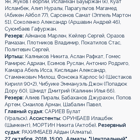
Ян, Жуков Георгий, Исламхан Бауыржан (к), Куат
Исламбек, Алип Нуралы, Парагульгов Магамед
(Абикен Айбол 77), Сарсенов Самат (Эппель Мартон
51), Соколенко Александр (Аршавин Андрей 46),
Суюмбаев Гафуржан.
Резерв:
Айманов Марлен, Кейлер Сергей, Оразов
Рамазан, Плотников Владимир, Покатилов Стас,
Политевич Сергей,
Иртыш:
Калмыков Никита, Аслан Рафкат, Гомес
Рамирес Адриан, Есимов Руслан, Антонио Родриго,
Камара Абель Исса, Кислицын Александр,
Стаменкович Милош, Фонсека Карлос (к) (Шестаков
Кирилл 90+2), Чибуике Эммануэль Джон (Попадюк
Дору 60), Шмидт Дмитрий (Калинин Илья 66).
Резерв:
Алиев Пиралы, Бабаханов Джурахон, Попов
Артем, Смаилов Арман, Шабалин Павел,
Главный судья:
САРИЕВ Булат
(Уральск).
Ассистенты:
ОРУНБАЕВ Илашбек
(Шымкент), МОРТИН Никита (Актобе).
Резервный
судья:
РАХИМБАЕВ Айдын (Алматы).
27 октября, 2018, 15:00 . Алматы, "Центральный".