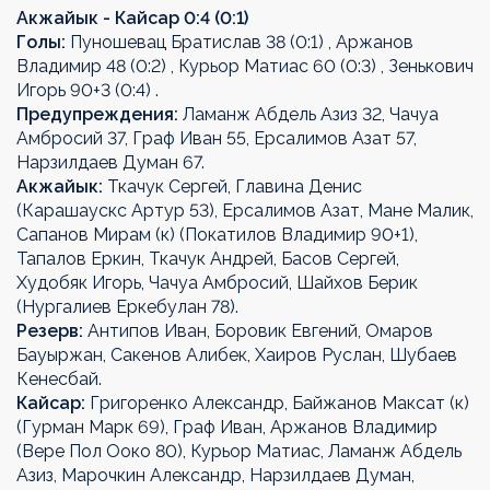
Акжайык - Кайсар 0:4 (0:1)
Голы:
Пуношевац Братислав 38 (0:1) , Аржанов
Владимир 48 (0:2) , Курьор Матиас 60 (0:3) , Зенькович
Игорь 90+3 (0:4) .
Предупреждения:
Ламанж Абдель Азиз 32, Чачуа
Амбросий 37, Граф Иван 55, Ерсалимов Азат 57,
Нарзилдаев Думан 67.
Акжайык:
Ткачук Сергей, Главина Денис
(Карашаускс Артур 53), Ерсалимов Азат, Мане Малик,
Сапанов Мирам (к) (Покатилов Владимир 90+1),
Тапалов Еркин, Ткачук Андрей, Басов Сергей,
Худобяк Игорь, Чачуа Амбросий, Шайхов Берик
(Нургалиев Еркебулан 78).
Резерв:
Антипов Иван, Боровик Евгений, Омаров
Бауыржан, Сакенов Алибек, Хаиров Руслан, Шубаев
Кенесбай.
Кайсар:
Григоренко Александр, Байжанов Максат (к)
(Гурман Марк 69), Граф Иван, Аржанов Владимир
(Вере Пол Ооко 80), Курьор Матиас, Ламанж Абдель
Азиз, Марочкин Александр, Нарзилдаев Думан,