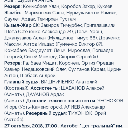
Абат, Шурыгин Антон.
Резерв:
Конысбаев Улан, Коробов Захар, Кукеев
Жамбыл, Марьянович Саша, Нурмухаметов Рамиль,
Саулет Ардак, Темирхан Рустам.
Кызыл-Жар СК:
Закиров Тимурбек, Григалашвили
Шота (Стеценко Александр 74), Делич Урош,
Джанузаков Аслан (Мульдинов Тимур 66), Драченко
Максим, Аитов Ильдар (Гунченко Виктор 87),
Кожабаев Бакдаулет, Лечич Мирослав, Попхадзе
Георгий, Сисей Момоду, Скорых Сергей (к).
Резерв:
Галбаев Мидат, Коронель Ортиз Фредди
Хавьер, Недашковский Олег, Султанов Карам, Цирин
Антон, Шабаев Андрей.
Главный судья:
ВИШНИЧЕНКО Анатолий
(Костанай).
Ассистенты:
ШАБАНОВ Алексей
(Алматы), ДАУАНОВ Ардак
(Алматы).
Дополнительные ассистенты:
ЧЕСНОКОВ
Игорь (Усть-Каменогорск), АЛИЕВ Александр
(Алматы).
Резервный судья:
ТИХОНЮК Юрий
(Актобе).
27 октября, 2018, 17:00 . Актобе, "Центральный" им.