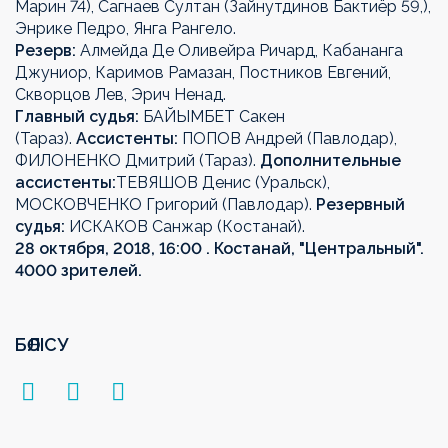
Марин 74), Сагнаев Султан (Зайнутдинов Бактиёр 59,),
Энрике Педро, Янга Рангело.
Резерв:
Алмейда Де Оливейра Ричард, Кабананга
Джуниор, Каримов Рамазан, Постников Евгений,
Скворцов Лев, Эрич Ненад.
Главный судья:
БАЙЫМБЕТ Сакен
(Тараз).
Ассистенты:
ПОПОВ Андрей (Павлодар),
ФИЛОНЕНКО Дмитрий (Тараз).
Дополнительные
ассистенты:
ТЕВЯШОВ Денис (Уральск),
МОСКОВЧЕНКО Григорий (Павлодар).
Резервный
судья:
ИСКАКОВ Санжар (Костанай).
28 октября, 2018, 16:00 . Костанай, "Центральный".
4000 зрителей.
БӨЛІСУ