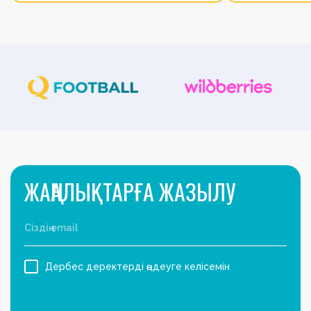
ЖАҢАЛЫҚТАРҒА ЖАЗЫЛУ
Дербес деректерді өңдеуге келісемін