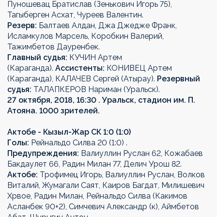
Пуношевац Братислав (Зенькович Игорь 75),
Тагыберген Асхат, Чуреев Валентин.
Резерв:
Балтаев Алдан, Джа Джедже Франк,
Исламкулов Марсель, Коробкин Валерий,
Тажимбетов Дауренбек.
Главный судья:
КУЧИН Артем
(Караганда).
Ассистенты:
КОНИВЕЦ Артем
(Караганда), КАЛАЧЕВ Сергей (Атырау).
Резервный
судья:
ТАЛАПКЕРОВ Нариман (Уральск).
27 октября, 2018, 16:30 . Уральск, стадион им. П.
Атояна. 1000 зрителей.
Актобе - Кызыл-Жар СК 1:0 (1:0)
Голы:
Рейнальдо Силва 20 (1:0) .
Предупреждения:
Валиуллин Руслан 62, Кожабаев
Бакдаулет 66, Радин Милан 77, Делич Урош 82.
Актобе:
Трофимец Игорь, Валиуллин Руслан, Волков
Виталий, Жумагали Саят, Каиров Багдат, Милишевич
Хрвое, Радин Милан, Рейнальдо Силва (Какимов
Асланбек 90+2), Симчевич Александр (к), Аймбетов