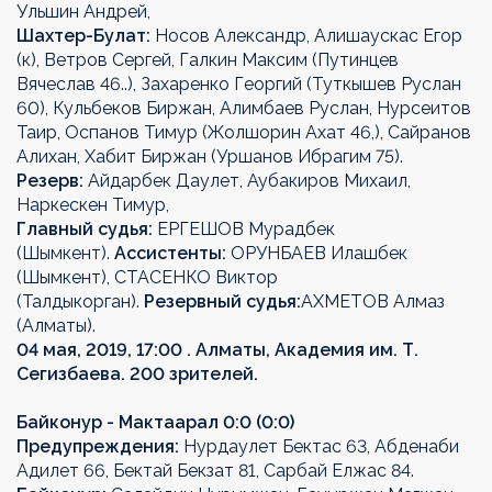
Ульшин Андрей,
Шахтер-Булат:
Носов Александр, Алишаускас Егор
(к), Ветров Сергей, Галкин Максим (Путинцев
Вячеслав 46..), Захаренко Георгий (Туткышев Руслан
60), Кульбеков Биржан, Алимбаев Руслан, Нурсеитов
Таир, Оспанов Тимур (Жолшорин Ахат 46,), Сайранов
Алихан, Хабит Биржан (Уршанов Ибрагим 75).
Резерв:
Айдарбек Даулет, Аубакиров Михаил,
Наркескен Тимур,
Главный судья:
ЕРГЕШОВ Мурадбек
(Шымкент).
Ассистенты:
ОРУНБАЕВ Илашбек
(Шымкент), СТАСЕНКО Виктор
(Талдыкорган).
Резервный судья:
АХМЕТОВ Алмаз
(Алматы).
04 мая, 2019, 17:00 . Алматы, Академия им. Т.
Сегизбаева. 200 зрителей.
Байконур - Мактаарал 0:0 (0:0)
Предупреждения:
Нурдаулет Бектас 63, Абденаби
Адилет 66, Бектай Бекзат 81, Сарбай Елжас 84.