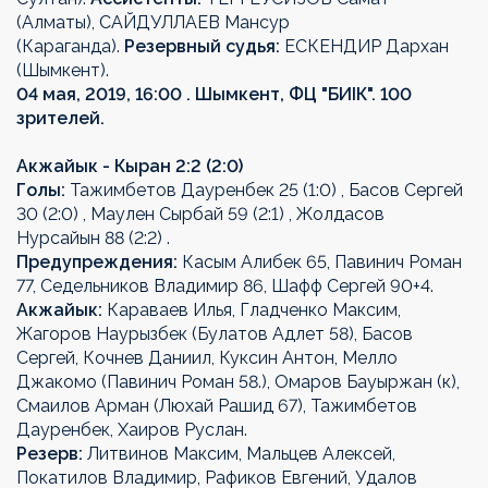
(Алматы), САЙДУЛЛАЕВ Мансур
(Караганда).
Резервный судья:
ЕСКЕНДИР Дархан
(Шымкент).
04 мая, 2019, 16:00 . Шымкент, ФЦ "БИІК". 100
зрителей.
Акжайык - Кыран 2:2 (2:0)
Голы:
Тажимбетов Дауренбек 25 (1:0) , Басов Сергей
30 (2:0) , Маулен Сырбай 59 (2:1) , Жолдасов
Нурсайын 88 (2:2) .
Предупреждения:
Касым Алибек 65, Павинич Роман
77, Седельников Владимир 86, Шафф Сергей 90+4.
Акжайык:
Караваев Илья, Гладченко Максим,
Жагоров Наурызбек (Булатов Адлет 58), Басов
Сергей, Кочнев Даниил, Куксин Антон, Мелло
Джакомо (Павинич Роман 58.), Омаров Бауыржан (к),
Смаилов Арман (Люхай Рашид 67), Тажимбетов
Дауренбек, Хаиров Руслан.
Резерв:
Литвинов Максим, Мальцев Алексей,
Покатилов Владимир, Рафиков Евгений, Удалов