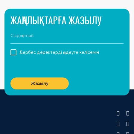
ЖАҢАЛЫҚТАРҒА ЖАЗЫЛУ
Дербес деректерді өңдеуге келісемін
Жазылу