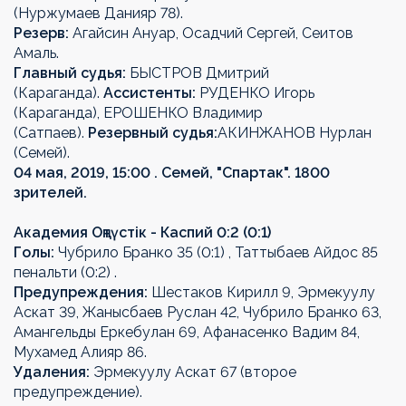
(Нуржумаев Данияр 78).
Резерв:
Агайсин Ануар, Осадчий Сергей, Сеитов
Амаль.
Главный судья:
БЫСТРОВ Дмитрий
(Караганда).
Ассистенты:
РУДЕНКО Игорь
(Караганда), ЕРОШЕНКО Владимир
(Сатпаев).
Резервный судья:
АКИНЖАНОВ Нурлан
(Семей).
04 мая, 2019, 15:00 . Семей, "Спартак". 1800
зрителей.
Академия Оңтүстік - Каспий 0:2 (0:1)
Голы:
Чубрило Бранко 35 (0:1) , Таттыбаев Айдос 85
пенальти (0:2) .
Предупреждения:
Шестаков Кирилл 9, Эрмекуулу
Аскат 39, Жанысбаев Руслан 42, Чубрило Бранко 63,
Амангельды Еркебулан 69, Афанасенко Вадим 84,
Мухамед Алияр 86.
Удаления:
Эрмекуулу Аскат 67 (второе
предупреждение).