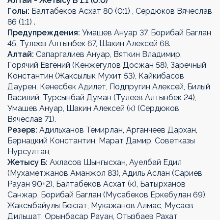
Алтай - Жетысу Б 1:1 (0:0)
Голы:
Балтабеков Асхат 80 (0:1) , Сердюков Вячеслав
86 (1:1) .
Предупреждения:
Умашев Ануар 37, Борибай Баглан
45, Тулеев Алтынбек 67, Шакин Алексей 68.
Алтай:
Сапаргалиев Ануар, Вяткин Владимир,
Горячий Евгений (Кенжегулов Досжан 58), Заречный
Константин (Жаксылык Мухит 53), Кайкибасов
Даурен, Кенесбек Адилет, Подпругин Алексей, Билый
Василий, Турсынбай Думан (Тулеев Алтынбек 24),
Умашев Ануар, Шакин Алексей (к) (Сердюков
Вячеслав 71).
Резерв:
Адильханов Темирлан, Арганчеев Дархан,
Бернацкий Константин, Марат Дамир, Советказы
Нурсултан,
Жетысу Б:
Ахласов Шынгысхан, Ауелбай Едил
(Мухаметжанов Аманжол 83), Адиль Аслан (Сариев
Рауан 90+2), Балтабеков Асхат (к), Батырханов
Санжар, Борибай Баглан (Мусабеков Еркебулан 69),
Жаксыбайулы Бекзат, Мукажанов Алмас, Мусаев
Дильшат, Орынбасар Рауан, Отызбаев Рахат