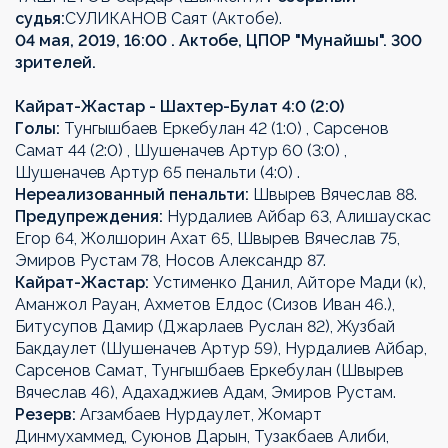
судья:
СУЛИКАНОВ Саят (Актобе).
04 мая, 2019, 16:00 . Актобе, ЦПОР "Мунайшы". 300
зрителей.
Кайрат-Жастар - Шахтер-Булат 4:0 (2:0)
Голы:
Тунгышбаев Еркебулан 42 (1:0) , Сарсенов
Самат 44 (2:0) , Шушеначев Артур 60 (3:0) ,
Шушеначев Артур 65 пенальти (4:0) .
Нереализованный пенальти:
Швырев Вячеслав 88.
Предупреждения:
Нурдалиев Айбар 63, Алишаускас
Егор 64, Жолшорин Ахат 65, Швырев Вячеслав 75,
Эмиров Рустам 78, Носов Александр 87.
Кайрат-Жастар:
Устименко Данил, Айторе Мади (к),
Аманжол Рауан, Ахметов Елдос (Сизов Иван 46.),
Битусупов Дамир (Джарлаев Руслан 82), Жузбай
Бакдаулет (Шушеначев Артур 59), Нурдалиев Айбар,
Сарсенов Самат, Тунгышбаев Еркебулан (Швырев
Вячеслав 46), Адахаджиев Адам, Эмиров Рустам.
Резерв:
Агзамбаев Нурдаулет, Жомарт
Динмухаммед, Суюнов Дарын, Тузакбаев Алиби,