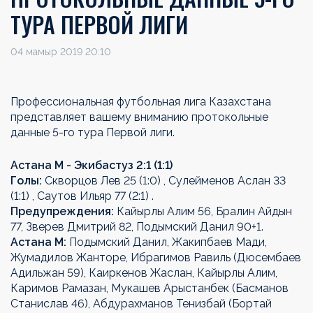
ТУРА ПЕРВОЙ ЛИГИ
04 мамыр 2019 20:10
Профессиональная футбольная лига Казахстана
представляет вашему вниманию протокольные
данные 5-го тура Первой лиги.
Астана М - Экибастуз 2:1 (1:1)
Голы:
Скворцов Лев 25 (1:0) , Сулейменов Аслан 33
(1:1) , Саутов Ильяр 77 (2:1) .
Предупреждения:
Кайырлы Алим 56, Бралин Айдын
77, Зверев Дмитрий 82, Подымский Данил 90+1.
Астана М:
Подымский Данил, Жакипбаев Мади,
Жумадилов Жанторе, Ибрагимов Равиль (Дюсембаев
Адильжан 59), Каиркенов Жаслан, Кайырлы Алим,
Каримов Рамазан, Мукашев Арыстанбек (Басманов
Станислав 46), Абдурахманов Тенизбай (Бортай