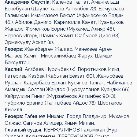
Академия Оңтүстік:
Каленов Талгат, Амангельды
Еркебулан (Даулетханов Алтынбек 72), Ермурзаев
Галымжан, Имангазеев Бекзат (Афанасенко Вадим
46.), Абилов Данияр, Каримолла Канат, Куандыков
Жандос, Фоменков Борис (Мухамед Алияр 46),
Червов Игорь, Шамиль Хамит (Сабыров Диас 63),
Эрмекуулу Аскат (к).
Резерв:
Жанаберген Жалгас, Манекеев Арген,
Матаев Хамит, Мирсалимбаев Фарух, Шамши
Бексултан.
Каспий:
Аязбаев Нурлыбек (к), Воротников Илья,
Гетериев Казбек (Кабылан Бекзат 60), Жанысбаев
Руслан, Кадырбаев Ерлан, Кусяпов Талгат, Набиханов
Амандык, Солтан Жандос (Нурсултанов Куандык 66),
Хайруллин Ринат (Мурзабеков Алтынбек 90+3),
Чубрило Бранко (Таттыбаев Айдос 78), Шестаков
Кирилл.
Резерв:
Габышев Михаил, Горда Владимир, Муханов
Олжас, Сагинов Алишер, Яньич Милан.
Главный судья:
КЕНЖАЛИНОВ Галымжан (Нур-
Султан).
Ассистенты:
ТЕРГЕУСИЗОВ Самат