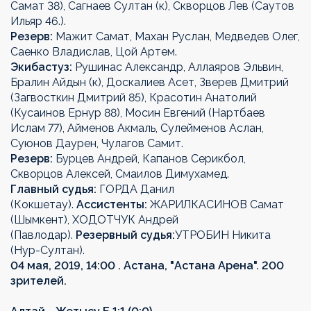
Самат 38), Сагнаев Султан (к), Скворцов Лев (Саутов
Ильяр 46.).
Резерв:
Мажит Самат, Махан Руслан, Медведев Олег,
Саенко Владислав, Цой Артем.
Экибастуз:
Рушинас Александр, Аллаяров Эльвин,
Бралин Айдын (к), Доскалиев Асет, Зверев Дмитрий
(Загвосткин Дмитрий 85), Красотин Анатолий
(Кусаинов Ернур 88), Мосин Евгений (Нартбаев
Ислам 77), Айменов Акмаль, Сулейменов Аслан,
Суюнов Даурен, Чулагов Самит.
Резерв:
Бурцев Андрей, Капанов Серикбол,
Скворцов Алексей, Смаилов Димухамед.
Главный судья:
ГОРДА Данил
(Кокшетау).
Ассистенты:
ЖАРИЛКАСИНОВ Самат
(Шымкент), ХОДОТЧУК Андрей
(Павлодар).
Резервный судья:
УТРОБИН Никита
(Нур-Султан).
04 мая, 2019, 14:00 . Астана, "Астана Арена". 200
зрителей.