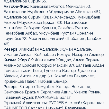
Адильжанов Сырым 55.
Актобе-Жас:
Кайырмагамбетов Мейирлан (к),
Батырханов Нурболат (Абдукаримов Абильхан 46.),
Адильжанов Сырым, Кицак Александр, Куанышбаев
Акжол (Маулекешев Ержан 89), Нагашыбаев
Алтынбек, Сабыров Куаныш, Сахибов Рустам,
Темирбаев Айбар, Уксумбаев Рустам (Орналин
Тауипбек 72), Чернышов Евгений (Шабанов Данабек
46).
Резерв:
Жаксыбай Адильжан, Жумай Адильхан,
Иманов Алихан, Койшибаев Бекнур, Назаров Алишер,
Кызыл-Жар СК:
Жангалиев Жандар, Алиев Пиралы,
Аманжол Ерасыл (Скорых Максим 87), Балтаев Алдан,
Григалашвили Шота, Гунченко Виктор, Драченко
Максим, Аитов Ильдар (к), Кожабаев Бакдаулет,
Кривенцев Павел, Набиев Ельмар.
Резерв:
Закиров Тимурбек, Колода Всеволод,
Сеитканов Ерасыл, Сергалиев Адиль, Уханов Роман.
Главный судья:
КАРЛИБАЕВ Болат
(Уральск).
Ассистенты:
РУСЯЕВ Алексей (Караганда),
ТАШМЕТОВ Сардар (Шымкент).
Резервный