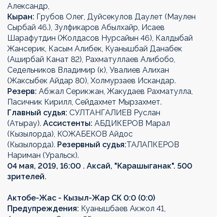
Александр,
Кыран:
Грубов Олег, Дуйсекулов Даулет (Маулен
Сырбай 46.), Зулфикаров Абылхайр, Исаев
Шарафутдин (Жолдасов Нурсайын 46), Калдыбай
Жансерик, Касым Алибек, Куанышбай Данабек
(Аширбай Канат 82), Рахматуллаев Алибобо,
Седельников Владимир (к), Увалиев Алихан
(Жаксыбек Айдар 80), Холмурзаев Искандар.
Резерв:
Абжал Серикжан, Жакудаев Рахматулла,
Пасичник Кирилл, Сейдахмет Мырзахмет.
Главный судья:
СУЛТАНГАЛИЕВ Руслан
(Атырау).
Ассистенты:
АБДИКЕРОВ Марал
(Кызылорда), КОЖАБЕКОВ Айдос
(Кызылорда).
Резервный судья:
ТАЛАПКЕРОВ
Нариман (Уральск).
04 мая, 2019, 16:00 . Аксай, "Карашыганак". 500
зрителей.
Актобе-Жас - Кызыл-Жар СК 0:0 (0:0)
Предупреждения:
Куанышбаев Акжол 41,