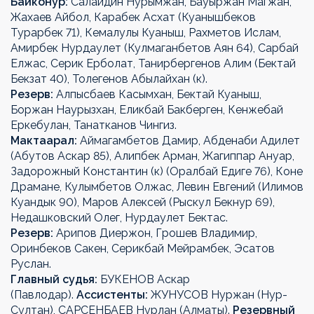
Байконур:
Салайдин Нурымжан, Бауыржан Магжан,
Жахаев Айбол, Карабек Асхат (Куанышбеков
Турарбек 71), Кемалулы Куаныш, Рахметов Ислам,
Амирбек Нурдаулет (Кулмаганбетов Аян 64), Сарбай
Елжас, Серик Ерболат, Танирбергенов Алим (Бектай
Бекзат 40), Толегенов Абылайхан (к).
Резерв:
Алпысбаев Касымхан, Бектай Куаныш,
Боржан Наурызхан, Еликбай Бакберген, Кенжебай
Еркебулан, Танатканов Чингиз.
Мактаарал:
Аймагамбетов Дамир, Абденаби Адилет
(Абутов Аскар 85), Алипбек Арман, Жагиппар Ануар,
Задорожный Константин (к) (Оралбай Едиге 76), Коне
Драмане, Кулымбетов Олжас, Левин Евгений (Илимов
Куандык 90), Маров Алексей (Рыскул Бекнур 69),
Недашковский Олег, Нурдаулет Бектас.
Резерв:
Арипов Диержон, Грошев Владимир,
Оринбеков Сакен, Серикбай Мейрамбек, Эсатов
Руслан.
Главный судья:
БУКЕНОВ Аскар
(Павлодар).
Ассистенты:
ЖУНУСОВ Нуржан (Нур-
Султан), САРСЕНБАЕВ Нурлан (Алматы).
Резервный