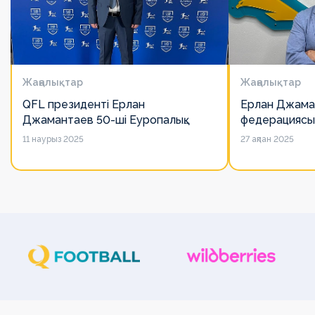
Жаңалықтар
Жаңалықтар
QFL президенті Ерлан
Ерлан Джама
Джамантаев 50-ші Еуропалық
федерациясы
лигалар Бас ассамблеясына
есімін қадірлей
11 наурыз 2025
27 ақпан 2025
қатысты
алайда оның 