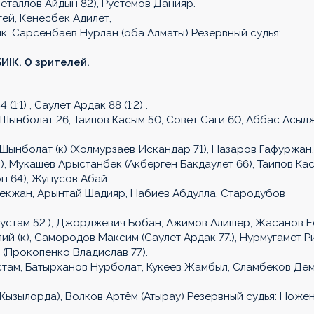
Металлов Айдын 82), Рустемов Данияр.
ей, Кенесбек Адилет,
к, Сарсенбаев Нурлан (оба Алматы) Резервный судья:
ИIК. 0 зрителей.
:1) , Саулет Ардак 88 (1:2) .
Шынболат 26, Таипов Касым 50, Совет Саги 60, Аббас Асыл
Шынболат (к) (Холмурзаев Искандар 71), Назаров Гафуржан,
, Мукашев Арыстанбек (Акберген Бакдаулет 66), Таипов Кас
н 64), Жунусов Абай.
Бекжан, Арынтай Шадияр, Набиев Абдулла, Стародубов
устам 52.), Джорджевич Бобан, Ажимов Алишер, Жасанов 
ий (к), Самородов Максим (Саулет Ардак 77.), Нурмугамет Р
 (Прокопенко Владислав 77).
стам, Батырханов Нурболат, Кукеев Жамбыл, Сламбеков Дем
(Кызылорда), Волков Артём (Атырау) Резервный судья: Ноже