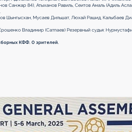
нов Санжар 84), Атыханов Равиль, Сеитов Амаль (Адиль Асл
.
ов Шынгысхан, Мусаев Дильшат, Люхай Рашид, Калыбаев Ди
 Ерошенко Владимир (Сатпаев) Резервный судья: Нурмустаф
 сборных КФФ. 0 зрителей.