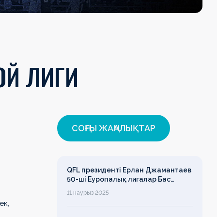
ОЙ ЛИГИ
СОҢҒЫ ЖАҢАЛЫҚТАР
QFL президенті Ерлан Джамантаев
50-ші Еуропалық лигалар Бас
ассамблеясына қатысты
11 наурыз 2025
ек,