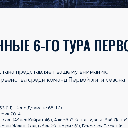
НЫЕ 6-ГО ТУРА ПЕРВ
хстана представляет вашему вниманию
ервенства среди команд Первой лиги сезона
1:1) , Коне Драмане 66 (1:2) .
рик 90+4.
ихан (Абдел Кайрат 46.), Аширбай Канат, Куанышбай Данаб
рды Жакып (Калдыбай Жансерик 61), Бейсенов Бекзат (к),