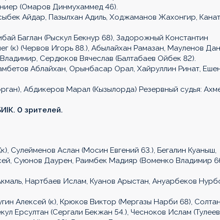
ниер (Омаров Динмухаммед 46).
ыбек Айдар, Пазылхан Адиль, Ходжаманов Жахонгир, Кана
ай Баглан (Рыскул Бекнур 68), Задорожный Константин
г (к) (Червов Игорь 88.), Абылайхан Рамазан, Мауленов Дан
Владимир, Сердюков Вячеслав (Балтабаев Ойбек 82).
мбетов Аблайхан, Орынбасар Орал, Хайруллин Ринат, Еше
рган), Абдикеров Марал (Кызылорда) Резервный судья: Ахм
ИIК. 0 зрителей.
к), Сулейменов Аслан (Мосин Евгений 63.), Бегалин Куаныш,
сей, Суюнов Даурен, Раимбек Мадияр (Воменко Владимир 66
кмаль, Нартбаев Ислам, Куанов Арыстан, Ануарбеков Нурб
ин Алексей (к), Крюков Виктор (Мергазы Нарби 68), Солта
кул Ерсултан (Сергали Бекжан 54.), Чесноков Ислам (Тулеев