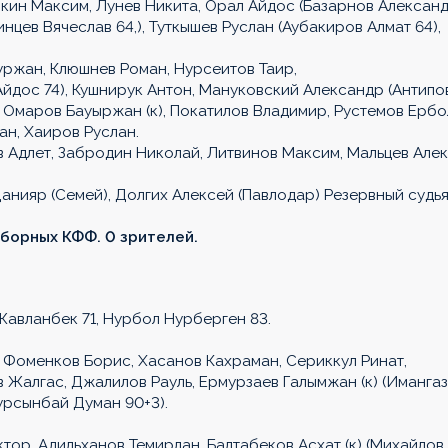
алкин Максим, Лунев Никита, Орал Айдос (Базарнов Алексан
нцев Вячеслав 64,), Туткышев Руслан (Аубакиров Алмат 64),
уржан, Клюшнев Роман, Нурсеитов Таир,
йдос 74), Кушнирук Антон, Мануковский Александр (Антипо
, Омаров Бауыржан (к), Покатилов Владимир, Рустемов Ербо
ан, Хаиров Руслан.
 Адлет, Забродин Николай, Литвинов Максим, Мальцев Алек
нияр (Семей), Долгих Алексей (Павлодар) Резервный судья
 сборных КФФ. 0 зрителей.
Жавланбек 71, Нурбол Нурберген 83.
 Фоменков Борис, Хасанов Кахраман, Сериккул Ринат,
 Жалгас, Джалилов Рауль, Ермурзаев Галымжан (к) (Иманга
урсынбай Думан 90+3).
тор, Адильханов Темирлан, Балтабеков Асхат (к) (Михайлов