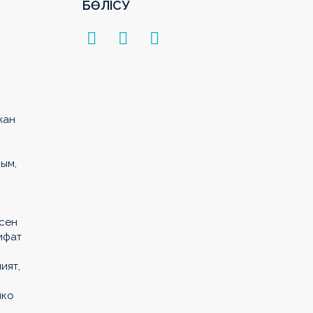
БӨЛІСУ
жан
ым,
Есен
ифат
ият,
нко