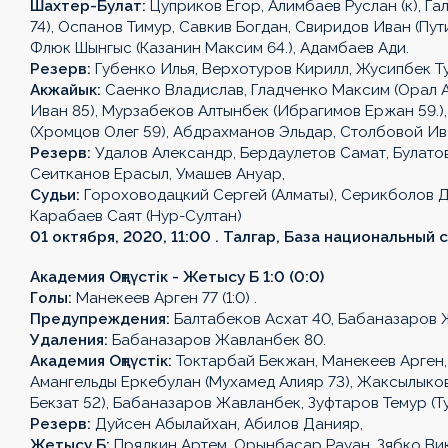
Шахтер-Булат:
Цуприков Егор, Алимбаев Руслан (к), Г
74), Оспанов Тимур, Савкив Богдан, Свиридов Иван (Пути
Флюк Шынгыс (Казанин Максим 64.), Адамбаев Ади.
Резерв:
Губенко Илья, Верхотуров Кирилл, Жусипбек Т
Акжайык:
Саенко Владислав, Гладченко Максим (Орал А
Иван 85), Мурзабеков Алтынбек (Ибрагимов Ержан 59.)
(Хромцов Олег 59), Абдрахманов Эльдар, Столбовой Ив
Резерв:
Удалов Александр, Бердаулетов Самат, Булатов
Сеитканов Ерасыл, Умашев Ануар,
Судьи:
Гороховодацкий Сергей (Алматы), Серикболов Да
Карабаев Саят (Нур-Султан)
01 октября, 2020, 11:00 . Талгар, База национальный
Академия Оңтүстік - Жетысу Б 1:0 (0:0)
Голы:
Манекеев Арген 77 (1:0) .
OLIMPBET
1XBET
OLIMPBET
ЕКІНШІ
OLIMPBET
ӘЙЕЛДЕР
ӘЙЕЛДЕР
1ХВЕТ
Басшылық
Предупреждения:
Балтабеков Асхат 40, Бабаназаров 
ПРЕМЬЕР-
БІРІНШІ
КУБОК
ЛИГА
СУПЕРКУБОК
ЛИГАСЫ
КУБОГЫ
ЛИГА
Удаления:
Бабаназаров Жавланбек 80.
ЛИГА
ЛИГА
КУБОГЫ
Академия Оңтүстік:
Токтарбай Бекжан, Манекеев Арген,
Жаңалықтар
Жаңалықтар
Жаңалықтар
Жаңалықтар
Жаңалықтар
Амангельды Еркебулан (Мухамед Алияр 73), Жаксылыков
Бекзат 52), Бабаназаров Жавланбек, Зуфтаров Темур (Т
Жаңалықтар
Жаңалықтар
Жаңалықтар
Күнтізбе
Күнтізбе
Күнтізбе
Күнтізбе
Күнтізбе
Резерв:
Дуйсен Абылайхан, Абилов Данияр,
Жетысу Б:
Прядкин Артем, Орынбасар Рауан, Зябко Вик