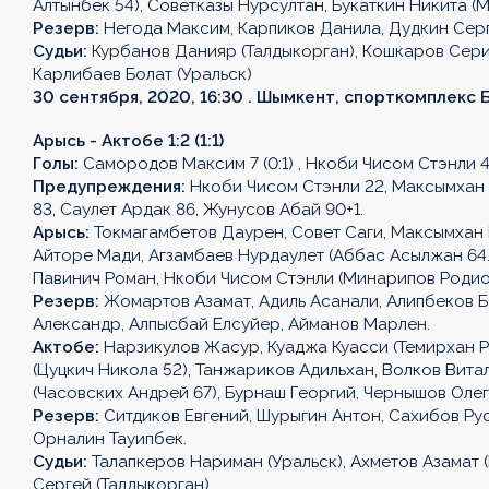
Алтынбек 54), Советказы Нурсултан, Букаткин Никита (
Резерв:
Негода Максим, Карпиков Данила, Дудкин Серг
Судьи:
Курбанов Данияр (Талдыкорган), Кошкаров Сери
Карлибаев Болат (Уральск)
30 сентября, 2020, 16:30 . Шымкент, спорткомплекс Б
Арысь - Актобе 1:2 (1:1)
Голы:
Самородов Максим 7 (0:1) , Нкоби Чисом Стэнли 44 (1
Предупреждения:
Нкоби Чисом Стэнли 22, Максымхан 
83, Саулет Ардак 86, Жунусов Абай 90+1.
Арысь:
Токмагамбетов Даурен, Совет Саги, Максымхан 
Айторе Мади, Агзамбаев Нурдаулет (Аббас Асылжан 64.)
Павинич Роман, Нкоби Чисом Стэнли (Минарипов Родио
Резерв:
Жомартов Азамат, Адиль Асанали, Алипбеков 
Александр, Алпысбай Елсуйер, Айманов Марлен.
Актобе:
Нарзикулов Жасур, Куаджа Куасси (Темирхан Р
(Цуцкич Никола 52), Танжариков Адильхан, Волков Витал
(Часовских Андрей 67), Бурнаш Георгий, Чернышов Олег
Резерв:
Ситдиков Евгений, Шурыгин Антон, Сахибов Ру
Орналин Тауипбек.
Судьи:
Талапкеров Нариман (Уральск), Ахметов Азамат 
Сергей (Талдыкорган)