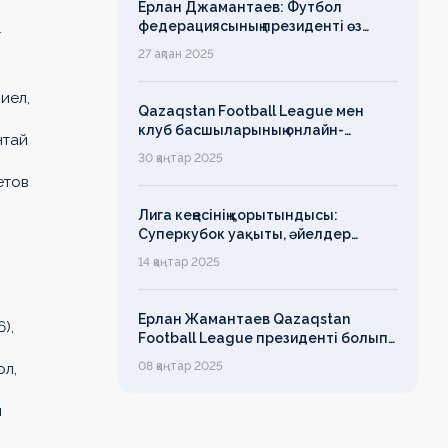
Ерлан Джамантаев: Футбол
федерациясының президенті өз
т
есімін қадірлейтінін айтқан еді,
27 ақпан 2025
алайда оның сөзі түкке тұрмайды!
иел,
Qazaqstan Football League мен
клуб басшыларының онлайн-
нтай
конференциясының қорытындысы
30 қаңтар 2025
бойынша баспасөз-релизі
етов
Лига кеңесінің қорытындысы:
Суперкубок уақыты, әйелдер
футболының дамуы, легионерлерге
14 қаңтар 2025
лимит
Ерлан Жамантаев Qazaqstan
),
Football League президенті болып
сайланды
08 қаңтар 2025
ол,
н