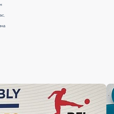
ан
ас,
ина