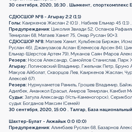
30 сентября, 2020, 16:30 . Шымкент, спорткомплекс Б
СДЮСШОР №8 - Атырау 2:2 (1:1)
Голы:
Каиркенов Жаслан 2 (0:1) , Набиев Ельмар 45 (1:1) , 
Предупреждения:
Циколия Звиади 52, Оспанов Рафаиль
Темирлан 68, Матаев Хамит 75, Омар Руслан 90+3.
СДЮСШОР №8:
Матаев Хамит, Кульбеков Биржан, Исма
Руслан 46), Джанузаков Аслан (Елемесов Арсен 84), Ци
Ельмар (Шерстов Артем 79), Муканов Саян (Маров Алекс
Резерв:
Носов Александр, Самойлов Станислав, Парк Ж
Атырау:
Логиновский Владимир, Гжельчак Петр, Бруно А
Макуов Айболат, Скворцов Лев, Каиркенов Жаслан, Чур
Алексей 67).
Резерв:
Нурмухаметов Рамиль, Грошев Владимир, Байж
Адилбек, Аманжол Ерасыл, Амиров Темирлан, Камбил М
Судьи:
Затула Александр (Усть-Каменогорск), Серикбол
судья: Богданов Максим (Семей)
30 сентября, 2020, 15:00 . Талгар, База национальны
Шахтер-Булат - Акжайык 0:0 (0:0)
Предупреждения:
Алимбаев Руслан 68, Базарнов Алекс