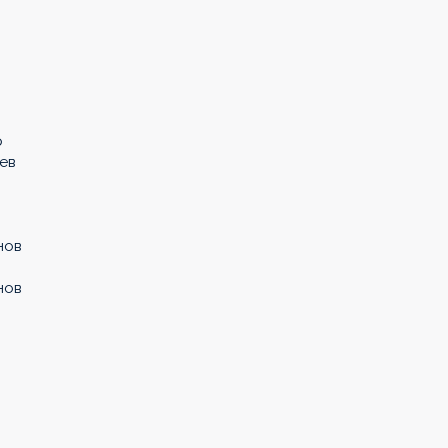
р
ев
нов
нов