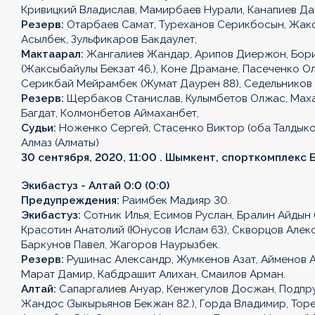
Кривицкий Владислав, Мамирбаев Нурали, Канапиев Да
Резерв:
Отарбаев Самат, Туреханов Серикбосын, Жакс
Асылбек, Зульфикаров Бакдаулет,
Мактаарал:
Жангалиев Жандар, Арипов Диержон, Бориб
(Жаксыбайулы Бекзат 46,), Коне Драмане, Пасеченко Оле
Серикбай Мейрамбек (Жумат Даурен 88), Седельников 
Резерв:
Щербаков Станислав, Кулымбетов Олжас, Маха
Багдат, Колмонбетов Аймаханбет,
Судьи:
Ноженко Сергей, Стасенко Виктор (оба Талдыко
Алмаз (Алматы)
30 сентября, 2020, 11:00 . Шымкент, спорткомплекс Б
Экибастуз - Алтай 0:0 (0:0)
Предупреждения:
Раимбек Мадияр 30.
Экибастуз:
Сотник Илья, Есимов Руслан, Бралин Айдын (
Красотин Анатолий (Юнусов Ислам 63), Скворцов Алек
Баркунов Павел, Жагоров Наурызбек.
Резерв:
Рушинас Александр, Жумкенов Азат, Айменов А
Марат Дамир, Кабдрашит Алихан, Смаилов Арман.
Алтай:
Сапаргалиев Ануар, Кенжегулов Досжан, Подпруг
Жандос (Зыкырьянов Бекжан 82.), Горда Владимир, Торе