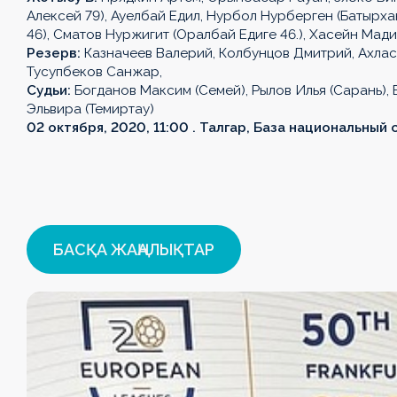
Күнтізбе
Күнтізбе
Күнтізбе
Турнир
Турнир
Турнир
Турнир
Турнир
Алексей 79), Ауелбай Едил, Нурбол Нурберген (Батырха
46), Сматов Нуржигит (Оралбай Едиге 46.), Хасейн Мади
Турнир
Турнир
кестесі
кестесі
кестесі
кестесі
кестесі
Турнир
Резерв:
Казначеев Валерий, Колбунцов Дмитрий, Ахлас
кестесі
кестесі
кестесі
Тусупбеков Санжар,
Клубтар
Клубтар
Клубтар
Клубтар
Клубтар
Судьи:
Богданов Максим (Семей), Рылов Илья (Сарань),
Клубтар
Клубтар
Клубтар
Эльвира (Темиртау)
Медиа
Медиа
Медиа
Медиа
Медиа
02 октября, 2020, 11:00 . Талгар, База национальный
Медиа
Медиа
Медиа
БАСҚА ЖАҢАЛЫҚТАР