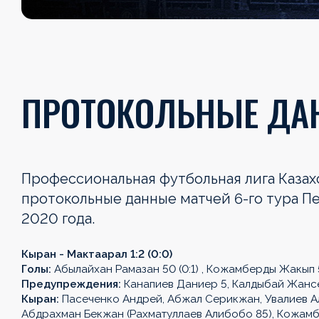
ПРОТОКОЛЬНЫЕ ДАН
Профессиональная футбольная лига Каза
протокольные данные матчей 6-го тура П
2020 года.
Кыран - Мактаарал 1:2 (0:0)
Голы:
Абылайхан Рамазан 50 (0:1) , Кожамберды Жакып 53 (
Предупреждения:
Канапиев Даниер 5, Калдыбай Жансе
Кыран:
Пасеченко Андрей, Абжал Серикжан, Увалиев Ал
Абдрахман Бекжан (Рахматуллаев Алибобо 85), Кожамбе