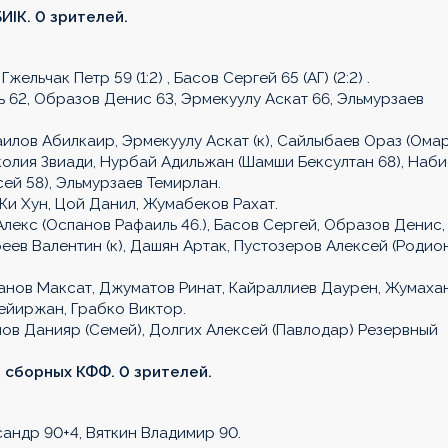
ИIК. 0 зрителей.
Гжельчак Петр 59 (1:2) , Басов Сергей 65 (АГ) (2:2) .
 62, Образов Денис 63, Эрмекуулу Аскат 66, Эльмурзаев
илов Абилкаир, Эрмекуулу Аскат (к), Сайлыбаев Ораз (Ома
колия Звиади, Нурбай Адильжан (Шамши Бексултан 68), Наби
ей 58), Эльмурзаев Темирлан.
и Хун, Цой Данил, Жумабеков Рахат.
лекс (Оспанов Рафаиль 46.), Басов Сергей, Образов Денис,
еев Валентин (к), Дашян Артак, Пустозеров Алексей (Родио
анов Максат, Джуматов Ринат, Кайраллиев Даурен, Жумаха
ейиржан, Грабко Виктор.
ов Данияр (Семей), Долгих Алексей (Павлодар) Резервный
й сборных КФФ. 0 зрителей.
андр 90+4, Вяткин Владимир 90.