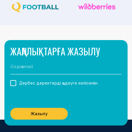
ЖАҢАЛЫҚТАРҒА ЖАЗЫЛУ
Дербес деректерді өңдеуге келісемін
Жазылу