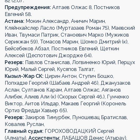
82 (2:0) .
Предупреждения:
Алтаев Олжас 8, Постников
Евгений 58.
Астана:
Мокин Александр, Аничич Марин,
Кляйнхайслер Ласло (Муртазаев Роман 75), Маевский
Иван, Твумаси Патрик, Станоевич Марко (Мужиков
Серикжан 59), Томасов Марин, Шомко Дмитрий (к),
Бейсебеков Абзал, Постников Евгений, Щеткин
Алексей (Деспотович Джордже 64).
Резерв:
Павлов Станислав, Логвиненко Юрий, Перцух
Юрий, Малый Сергей, Кусяпов Талгат,
Кызыл-Жар СК:
Цирин Антон, Ступич Бошко,
Попхадзе Георгий (Шабаев Андрей 46), Джанузаков
Аслан, Султанов Карам, Алтаев Олжас, Аяганов
Алибек, Алиев Али (к) (Скорых Сергей 46.), Гунченко
Виктор, Аитов Ильдар, Макаев Георгий (Коронель
Ортиз Фредди Хавьер 65).
Резерв:
Закиров Тимурбек, Пуношевац Братислав,
Ковалев Руслан,
Главный судья:
ГОРОХОВОДАЦКИЙ Сергей
(Алматы).
Ассистенты:
ЛАБАШОВ Денис (Атырау),