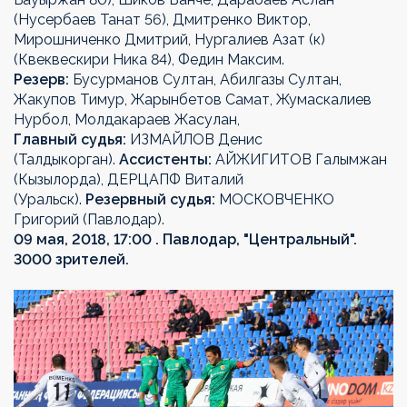
(Нусербаев Танат 56), Дмитренко Виктор,
Мирошниченко Дмитрий, Нургалиев Азат (к)
(Квеквескири Ника 84), Федин Максим.
Резерв:
Бусурманов Султан, Абилгазы Султан,
Жакупов Тимур, Жарынбетов Самат, Жумаскалиев
Нурбол, Молдакараев Жасулан,
Главный судья:
ИЗМАЙЛОВ Денис
(Талдыкорган).
Ассистенты:
АЙЖИГИТОВ Галымжан
(Кызылорда), ДЕРЦАПФ Виталий
(Уральск).
Резервный судья:
МОСКОВЧЕНКО
Григорий (Павлодар).
09 мая, 2018, 17:00 . Павлодар, "Центральный".
3000 зрителей.