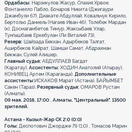
Ордабасы:
Нарзикулов Жасур, Спахия Хрвое,
Фонтанелло Пабло, Бочаров Никита (Джигаури
Джамбули 67), Диакате Абдуллай, Ковальчук Кирило,
Бертольо Даниель (Нагаев Иван 46), Толебек Мардан
(к), Досмагамбетов Тимур, Жаксыбаев Улар,
Тунгышбаев Еркебулан (Ли Виталий 73).
Резерв:
Шайзада Бекхан, Адырбеков Талгат,
Аширбеков Кайрат, Шамши Самат, Абдрахман
Бекжан, Сулей Алишер.
Главный судья:
АБДУЛЛАЕВ Багдат
(Каратау).
Ассистенты:
ХОДИН Анатолий (Атырау),
КОНИВЕЦ Артем (Караганда).
Дополнительные
ассистенты:
ИСКАКОВ Марат (Астана), БАЙЫМБЕТ
Сакен (Тараз).
Резервный судья:
ОМАРОВ Рустам
(Алматы).
09 мая, 2018, 17:00 . Алматы, "Центральный". 13500
зрителей.
Астана - Кызыл-Жар СК 2:0 (0:0)
Голы:
Деспотович Джордже 79 (1:0) , Томасов Марин