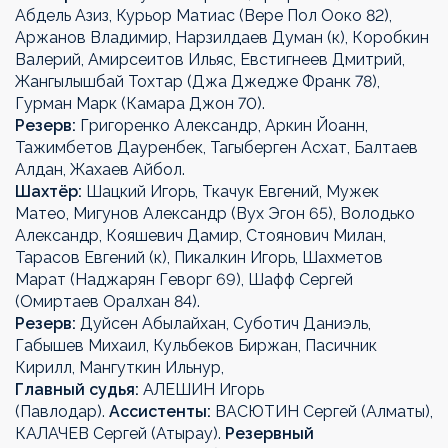
Абдель Азиз, Курьор Матиас (Вере Пол Ооко 82),
Аржанов Владимир, Нарзилдаев Думан (к), Коробкин
Валерий, Амирсеитов Ильяс, Евстигнеев Дмитрий,
Жангылышбай Тохтар (Джа Джедже Франк 78),
Гурман Марк (Камара Джон 70).
Резерв:
Григоренко Александр, Аркин Йоанн,
Тажимбетов Дауренбек, Тагыберген Асхат, Балтаев
Алдан, Жахаев Айбол.
Шахтёр:
Шацкий Игорь, Ткачук Евгений, Мужек
Матео, Мигунов Александр (Вух Эгон 65), Володько
Александр, Кояшевич Дамир, Стоянович Милан,
Тарасов Евгений (к), Пикалкин Игорь, Шахметов
Марат (Наджарян Геворг 69), Шафф Сергей
(Омиртаев Оралхан 84).
Резерв:
Дуйсен Абылайхан, Суботич Даниэль,
Габышев Михаил, Кульбеков Биржан, Пасичник
Кирилл, Мангуткин Ильнур,
Главный судья:
АЛЕШИН Игорь
(Павлодар).
Ассистенты:
ВАСЮТИН Сергей (Алматы),
КАЛАЧЕВ Сергей (Атырау).
Резервный