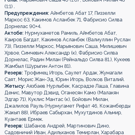
(1:1) .
Предупреждения:
Аймбетов Абат 17, Пиззелли
Маркос 63, Какимов Асланбек 71, Фабрисио Силва
Дорнелас 90+4.
Актобе:
Нурмухаметов Рамиль, Аймбетов Абат,
Каиров Багдат, Какимов Асланбек (Валиуллин Руслан
73), Пиззелли Маркос, Марьянович Саша, Милишевич
Хрвое, Симчевич Александр (к), Фабрисио Силва
Дорнелас, Радин Милан (Рейнальдо Силва 81.), Кукеев
Жамбыл (Шурыгин Антон 81).
Резерв:
Трофимец Игорь, Саулет Ардак, Жумагали
Саят, Морис Жан-Эд, Юрин Игорь, Волков Виталий.
Жетысу:
Аязбаев Нурлыбек, Касрадзе Лаша, Главина
Денис, Мавутор Дэвид, Оганесян Камо (Малакян
Эдгар 71), Куклис Мантас (к), Бойович Милан,
Джалилов Рауль (Нурмугамет Рифат 46, Кожамберды
Жакып 88), Ибраев Сабырхан, Мухутдинов Альмир,
Куантаев Ермек.
Резерв:
Шабанов Андрей, Мартинович Дино,
Садовничий Иван, Адильханов Темирлан, Харабара