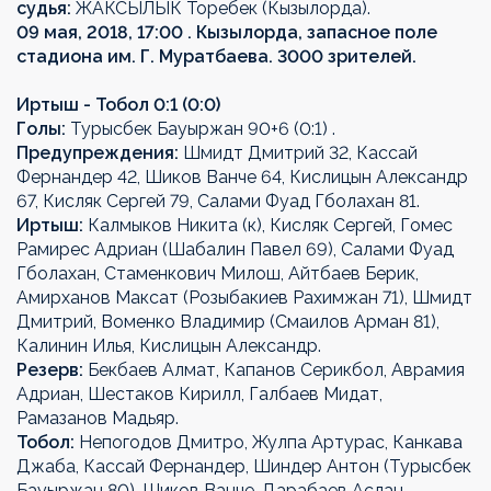
судья:
ЖАКСЫЛЫК Торебек (Кызылорда).
09 мая, 2018, 17:00 . Кызылорда, запасное поле
стадиона им. Г. Муратбаева. 3000 зрителей.
Иртыш - Тобол 0:1 (0:0)
Голы:
Турысбек Бауыржан 90+6 (0:1) .
Предупреждения:
Шмидт Дмитрий 32, Кассай
Фернандер 42, Шиков Ванче 64, Кислицын Александр
67, Кисляк Сергей 79, Салами Фуад Гболахан 81.
Иртыш:
Калмыков Никита (к), Кисляк Сергей, Гомес
Рамирес Адриан (Шабалин Павел 69), Салами Фуад
Гболахан, Стаменкович Милош, Айтбаев Берик,
Амирханов Максат (Розыбакиев Рахимжан 71), Шмидт
Дмитрий, Воменко Владимир (Смаилов Арман 81),
Калинин Илья, Кислицын Александр.
Резерв:
Бекбаев Алмат, Капанов Серикбол, Аврамия
Адриан, Шестаков Кирилл, Галбаев Мидат,
Рамазанов Мадьяр.
Тобол:
Непогодов Дмитро, Жулпа Артурас, Канкава
Джаба, Кассай Фернандер, Шиндер Антон (Турысбек
Бауыржан 80), Шиков Ванче, Дарабаев Аслан