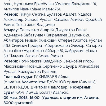
Азат, Нургалиев Еркебулан (Омаров Бауыржан 13),
Антипов Иван (Мане Малик 76).
Резерв:
Ткачук Сергей, Булатов Адилет, Удалов
Александр, Хаиров Руслан, Сакенов Алибек, Оралбай
Едиге, Покатилов Владимир,
Атырау:
Пасеченко Андрей, Джуматов Ринат,
Аденидже Бабатунде (Кайраллиев Даурен 62),
Аблитаров Ризван, Живкович Стефан (Эсатов Руслан
46.), Сикимич Предраг, Абдрахманов Эльдар, Сапаров
Алтынбек (Нурыбеков Айбар 46), Хайруллин Марат
(к), Чичулин Антон, Аслан Рафкат.
Резерв:
Логиновский Владимир, Зенькович Игорь,
Максимович Новица, Сергиенко Эдуард, Жанысбаев
Руслан, Калмуратов Куаныш,
Главный судья:
РАХИМБАЕВ Айдын
(Алматы).
Ассистенты:
ДАУАНОВ Ардак (Алматы),
БЕЛОГРАДОВ Дмитрий (Павлодар).
Резервный
судья:
КАРЛИБАЕВ Болат (Уральск).
09 мая, 2018, 15:00 . Уральск, стадион им. Атояна.
3000 зрителей.