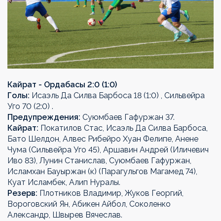
Кайрат - Ордабасы 2:0 (1:0)
Голы:
Исаэль Да Силва Барбоса 18 (1:0) , Сильвейра
Уго 70 (2:0) .
Предупреждения:
Суюмбаев Гафуржан 37.
Кайрат:
Покатилов Стас, Исаэль Да Силва Барбоса,
Бато Шелдон, Алвес Рибейро Хуан Фелипе, Анене
Чума (Сильвейра Уго 45), Аршавин Андрей (Иличевич
Иво 83), Лунин Станислав, Суюмбаев Гафуржан,
Исламхан Бауыржан (к) (Парагульгов Магамед 74),
Куат Исламбек, Алип Нуралы.
Резерв:
Плотников Владимир, Жуков Георгий,
Вороговский Ян, Абикен Айбол, Соколенко
Александр, Швырев Вячеслав.