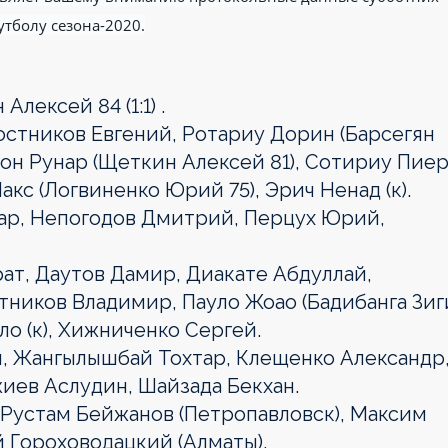
утболу сезона-2020.
лексей 84 (1:1) .
стников Евгений, Ротариу Дорин (Барсегян
сон Рунар (Щеткин Алексей 81), Сотириу Пиер
с (Логвиненко Юрий 75), Эрич Ненад (к).
ар, Непогодов Дмитрий, Перцух Юрий,
т, Даутов Дамир, Диакате Абдуллай,
тников Владимир, Пауло Жоао (Бадибанга Зиг
о (к), Хижниченко Сергей.
н, Жангылышбай Тохтар, Клещенко Александр
иев Аслудин, Шайзада Бекхан.
 Рустам Бейжанов (Петропавловск), Максим
й Гороховодацкий (Алматы).