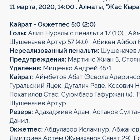
11 марта, 2020, 14:00 . Алматы, "Жас Кыра
Кайрат - Окжетпес 5:0 (2:0)
Голы:
Алип Нуралы с пенальти 17 (1:0) , Айм
Шушеначев Артур 57 (4:0) , Абикен Айбол 66
Нереализованный пенальти:
Шушеначев А
Предупреждения:
Мартинс Жиан 5, Стоян
Удаления:
Мищенко Андрей 45+1.
Кайрат:
Аймбетов Абат (Эсеола Адеринсо
Гуральский Яцек, Дугалич Раде, Косович 
Покатилов Стас, Суюмбаев Гафуржан (к), Т
Шушеначев Артур.
Резерв:
Адахаджиев Адам, Астанов Султан
Данил.
Окжетпес:
Абдулавов Исламнур, Абжанов 
Дмитриев Артем (Жумаханов Санат 29), Ерс