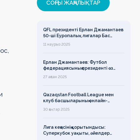
СОҢҒЫ ЖАҢАЛЫҚТАР
QFL президенті Ерлан Джамантаев
50-ші Еуропалық лигалар Бас
ассамблеясына қатысты
11 наурыз 2025
ос,
Ерлан Джамантаев: Футбол
федерациясының президенті өз
есімін қадірлейтінін айтқан еді,
27 ақпан 2025
алайда оның сөзі түкке тұрмайды!
и
Qazaqstan Football League мен
клуб басшыларының онлайн-
конференциясының қорытындысы
30 қаңтар 2025
,
бойынша баспасөз-релизі
Лига кеңесінің қорытындысы:
Суперкубок уақыты, әйелдер
футболының дамуы, легионерлерге