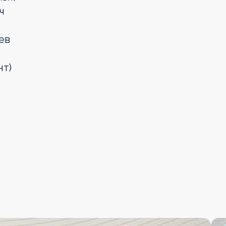
ч
ев
нт)