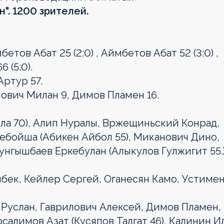
н". 1200 зрителей.
бетов Абат 25 (2:0) , Аймбетов Абат 52 (3:0) ,
 (5:0).
ртур 57.
ович Милан 9, Димов Пламен 16.
ла 70), Алип Нуралы, Вржещиньский Конрад,
Небойша (Абикен Айбол 55), Миканович Дино,
унгышбаев Еркебулан (Алыкулов Гулжигит 55.)
бек, Кейлер Сергей, Оганесян Камо, Устиме
Руслан, Гаврилович Алексей, Димов Пламен,
алимов Азат (Кусяпов Талгат 46), Калинин Ил