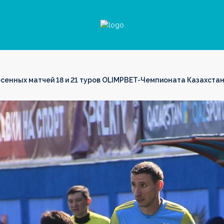
енных матчей 18 и 21 туров OLIMPBET-Чемпионата Казахста