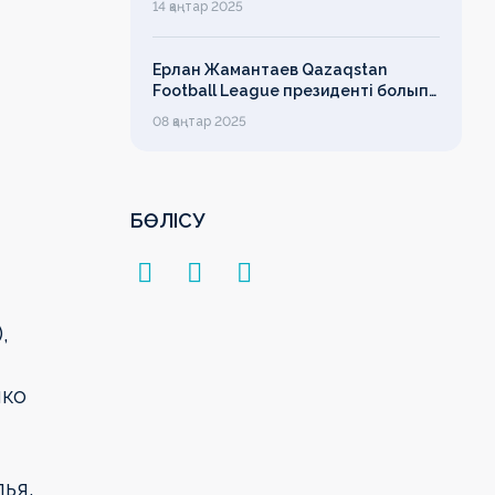
14 қаңтар 2025
лимит
Ерлан Жамантаев Qazaqstan
Football League президенті болып
сайланды
08 қаңтар 2025
БӨЛІСУ
,
нко
ья,