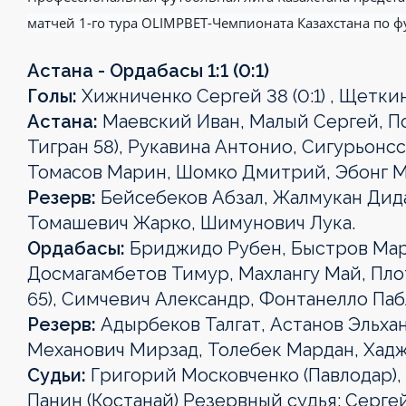
матчей 1-го тура OLIMPBET-Чемпионата Казахстана по ф
Астана - Ордабасы 1:1 (0:1)
Голы:
Хижниченко Сергей 38 (0:1) , Щеткин А
Астана:
Маевский Иван, Малый Сергей, По
Тигран 58), Рукавина Антонио, Сигурьонс
Томасов Марин, Шомко Дмитрий, Эбонг Мак
Резерв:
Бейсебеков Абзал, Жалмукан Дид
Томашевич Жарко, Шимунович Лука.
Ордабасы:
Бриджидо Рубен, Быстров Мара
Досмагамбетов Тимур, Махлангу Май, Пло
65), Симчевич Александр, Фонтанелло Пабл
Резерв:
Адырбеков Талгат, Астанов Эльха
Механович Мирзад, Толебек Мардан, Хадж
Судьи:
Григорий Московченко (Павлодар),
Панин (Костанай) Резервный судья: Серге