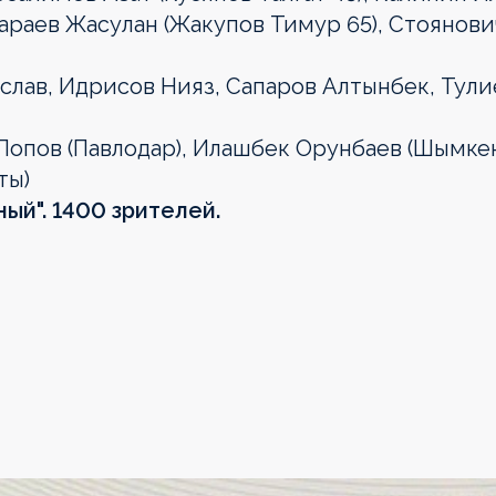
раев Жасулан (Жакупов Тимур 65), Стоянови
лав, Идрисов Нияз, Сапаров Алтынбек, Тули
опов (Павлодар), Илашбек Орунбаев (Шымке
ты)
ный". 1400 зрителей.