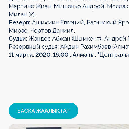
Мартинс Жиан, Мищенко Андрей, Молдака
Милан (к).
Резерв:
Ашихмин Евгений, Багинский Ярос
Мирас, Чертов Даниил.
Судьи:
Жандос Абжан (Шымкент), Андрей П
Резервный судья: Айдын Рахимбаев (Алма
11 марта, 2020, 16:00 . Алматы, "Централь
БАСҚА ЖАҢАЛЫҚТАР