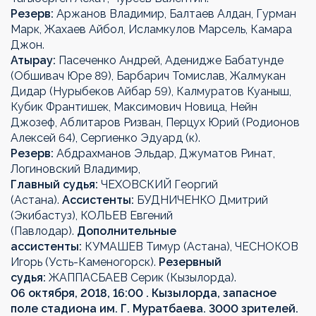
Резерв:
Аржанов Владимир, Балтаев Алдан, Гурман
Марк, Жахаев Айбол, Исламкулов Марсель, Камара
Джон.
Атырау:
Пасеченко Андрей, Аденидже Бабатунде
(Обшивач Юре 89), Барбарич Томислав, Жалмукан
Дидар (Нурыбеков Айбар 59), Калмуратов Куаныш,
Кубик Франтишек, Максимович Новица, Нейн
Джозеф, Аблитаров Ризван, Перцух Юрий (Родионов
Алексей 64), Сергиенко Эдуард (к).
Резерв:
Абдрахманов Эльдар, Джуматов Ринат,
Логиновский Владимир,
Главный судья:
ЧЕХОВСКИЙ Георгий
(Астана).
Ассистенты:
БУДНИЧЕНКО Дмитрий
(Экибастуз), КОЛЬЕВ Евгений
(Павлодар).
Дополнительные
ассистенты:
КУМАШЕВ Тимур (Астана), ЧЕСНОКОВ
Игорь (Усть-Каменогорск).
Резервный
судья:
ЖАППАСБАЕВ Серик (Кызылорда).
06 октября, 2018, 16:00 . Кызылорда, запасное
поле стадиона им. Г. Муратбаева. 3000 зрителей.