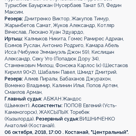
Турысбек Бауыржан (Нусербаев Танат 57), Федин
Максим.
Резерв:
Дмитренко Виктор, Жакупов Тимур,
Жарынбетов Самат, Жуков Александр, Котляр
Вячеслав, Лескано Хуан Эдуардо,
Иртыш:
Калмыков Никита, Гомес Рамирес Адриан,
Есимов Руслан, Антонио Родриго, Камара Абель
Исса (Чибуике Эммануэль Джон 59), Кислицын
Александр, Секу Уго (Попадюк Дору 34),
Стаменкович Милош, Фонсека Карлос (к) (Шестаков
Кирилл 90+2), Шабалин Павел, Шмидт Дмитрий.
Резерв:
Алиев Пиралы, Бабаханов Джурахон,
Воменко Владимир, Калинин Илья, Попов Артем,
Смаилов Арман,
Главный судья:
АБЖАН Жандос
(Шымкент).
Ассистенты:
ПОПОВ Евгений (Усть-
Каменогорск), ЖАКСЫЛЫК Торебек
(Кызылорда).
Резервный судья:
ВИШНИЧЕНКО
Анатолий (Костанай).
06 октября, 2018, 17:00 . Костанай, "Центральный".