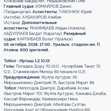
Кожабаев Бакдаулет, Недашковский Олег.
Главный судья:
ИЗМАЙЛОВ Денис
(Талдыкорган).
Ассистенты:
ТИХОНЮК Юрий
(Актобе), АУБАКИРОВ Алибек
(Астана).
Дополнительные
ассистенты:
РАХИМБАЕВ Айдын (Алматы),
АБДУЛЛАЕВ Багдат (Каратау).
Резервный
судья:
КАРЛИБАЕВ Болат (Уральск).
06 октября, 2018, 17:00 . Уральск, стадион им. П.
Атояна. 800 зрителей.
Тобол - Иртыш 1:2 (0:0)
Голы:
Попадюк Дору 70 (0:1) , Нусербаев Танат 72
(1:1) , Стаменкович Милош 89 пенальти (1:2) .
Предупреждения:
Жулпа Артурас 39,
Мирошниченко Дмитрий 75, Быстров Марат 88.
Тобол:
Непогодов Дмитро, Дарабаев Аслан
(Быстров Марат 70), Жулпа Артурас, Канкава Джаба,
Кассай Фернандер, Квеквескири Ника,
Мирошниченко Дмитрий, Абилгазы Султан,
Нургалиев Азат (к) (Жумаскалиев Нурбол 89),