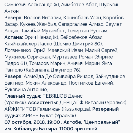
Симчевич Александр (к), Аймбетов Абат, Шурыгин
Антон.
Резерв:
Волков Виталий, Конысбаев Улан, Коробов
Захар, Кукеев Жамбыл, Сапаргалиев Алмас, Саулет
Ардак, Тамабай Мухамбет, Темирхан Рустам.
Астана:
Эрич Ненад (к), Бейсебеков Абзал,
Кляйнхайслер Ласло (Шомко Дмитрий 80),
Логвиненко Юрий, Маевский Иван, Малый Сергей,
Мужиков Серикжан, Муртазаев Роман (Энрике
Педро 61), Томасов Марин, Аничич Марин, Янга
Рангело (Кабананга Джуниор 76).
Резерв:
Алмейда Де Оливейра Ричард, Зайнутдинов
Бактиёр, Мокин Александр, Постников Евгений,
Рукавина Антонио,
Главный судья:
ТЕВЯШОВ Денис
(Уральск).
Ассистенты:
ДЕРЦАПФ Виталий (Уральск),
АЙЖИГИТОВ Галымжан (Кызылорда).
Резервный
судья:
САРИЕВ Булат (Уральск).
07 октября, 2018, 19:00 . Актобе, "Центральный"
им. Кобланды Батыра. 11000 зрителей.