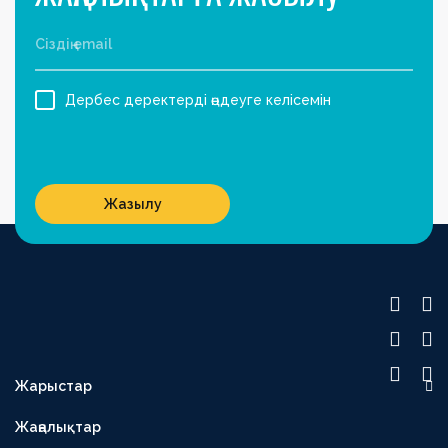
Дербес деректерді өңдеуге келісемін
Жазылу
Жарыстар
OLIMPBET ПРЕМЬЕР-ЛИГА
Жаңалықтар
1XBET БІРІНШІ ЛИГА