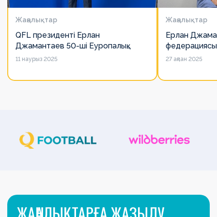
Жаңалықтар
Жаңалықтар
QFL президенті Ерлан
Ерлан Джама
Джамантаев 50-ші Еуропалық
федерациясы
лигалар Бас ассамблеясына
есімін қадірлей
11 наурыз 2025
27 ақпан 2025
қатысты
алайда оның 
ЖАҢАЛЫҚТАРҒА ЖАЗЫЛУ