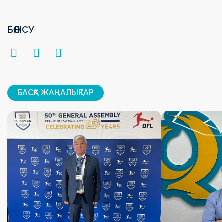
БӨЛІСУ
БАСҚА ЖАҢАЛЫҚТАР