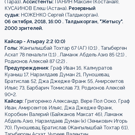
(Тараз).
Ассистенты:
ПАНИН Максим (Костанай),
КУСАИНОВ Елеш (Астана).
Резервный
судья:
НОЖЕНКО Сергей (Талдыкорган).
06 октября, 2018, 16:00 . Талдыкорган, "Жетысу".
2000 зрителей.
Кайсар - Атырау 2:2 (0:0)
Голы:
Жангылышбай Тохтар 67 (АГ) (0:1) , Тагыберген
Асхат 78 пенальти (1:1) , Ламанж Абдель Азиз 85 (2:1) ,
Родионов Алексей 87 (2:2) .
Предупреждения:
Граф Иван 16, Калмуратов
Куаныш 17, Нарзилдаев Думан 21, Пуношевац
Братислав 52, Джа Джедже Франк 55, Амирсеитов
Ильяс 73, Барбарич Томислав 73, Родионов Алексей
90+2.
Кайсар:
Григоренко Александр, Вере Пол Ооко, Граф
Иван, Амирсеитов Ильяс, Джа Джедже Франк,
Коробкин Валерий (Байжанов Максат 46), Ламанж
Абдель Азиз, Нарзилдаев Думан (к) (Зенькович Игорь
70), Пуношевац Братислав (Жангылышбай Тохтар 61),
Тагыберген Асхат, Чуреев Валентин.