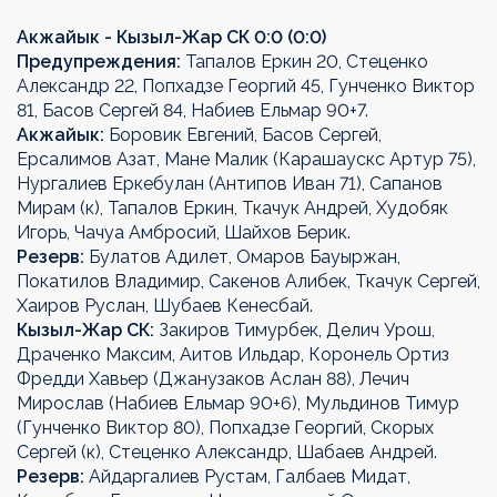
Акжайык - Кызыл-Жар СК 0:0 (0:0)
Предупреждения:
Тапалов Еркин 20, Стеценко
Александр 22, Попхадзе Георгий 45, Гунченко Виктор
81, Басов Сергей 84, Набиев Ельмар 90+7.
Акжайык:
Боровик Евгений, Басов Сергей,
Ерсалимов Азат, Мане Малик (Карашаускс Артур 75),
Нургалиев Еркебулан (Антипов Иван 71), Сапанов
Мирам (к), Тапалов Еркин, Ткачук Андрей, Худобяк
Игорь, Чачуа Амбросий, Шайхов Берик.
Резерв:
Булатов Адилет, Омаров Бауыржан,
Покатилов Владимир, Сакенов Алибек, Ткачук Сергей,
Хаиров Руслан, Шубаев Кенесбай.
Кызыл-Жар СК:
Закиров Тимурбек, Делич Урош,
Драченко Максим, Аитов Ильдар, Коронель Ортиз
Фредди Хавьер (Джанузаков Аслан 88), Лечич
Мирослав (Набиев Ельмар 90+6), Мульдинов Тимур
(Гунченко Виктор 80), Попхадзе Георгий, Скорых
Сергей (к), Стеценко Александр, Шабаев Андрей.
Резерв:
Айдаргалиев Рустам, Галбаев Мидат,