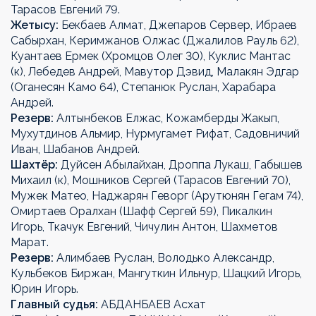
Тарасов Евгений 79.
Жетысу:
Бекбаев Алмат, Джепаров Сервер, Ибраев
Сабырхан, Керимжанов Олжас (Джалилов Рауль 62),
Куантаев Ермек (Хромцов Олег 30), Куклис Мантас
(к), Лебедев Андрей, Мавутор Дэвид, Малакян Эдгар
(Оганесян Камо 64), Степанюк Руслан, Харабара
Андрей.
Резерв:
Алтынбеков Елжас, Кожамберды Жакып,
Мухутдинов Альмир, Нурмугамет Рифат, Садовничий
Иван, Шабанов Андрей.
Шахтёр:
Дуйсен Абылайхан, Дроппа Лукаш, Габышев
Михаил (к), Мошников Сергей (Тарасов Евгений 70),
Мужек Матео, Наджарян Геворг (Арутюнян Гегам 74),
Омиртаев Оралхан (Шафф Сергей 59), Пикалкин
Игорь, Ткачук Евгений, Чичулин Антон, Шахметов
Марат.
Резерв:
Алимбаев Руслан, Володько Александр,
Кульбеков Биржан, Мангуткин Ильнур, Шацкий Игорь,
Юрин Игорь.
Главный судья:
АБДАНБАЕВ Асхат