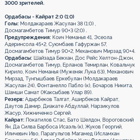
3000 зрителей.
Ордабасы - Кайрат 2:0 (1:0)
Голы:
Молдакараев Жасулан 38 (1:0) ,
Досмагамбетов Тимур 90+3 (2:0) .
Предупреждения:
Коич Неманья 41, Эсеола
Адеринсола 45+2, Суюмбаев Гафуржан 57,
Досмагамбетов Тимур 90+2, Механович Мирзад 90+4.
Ордабасы:
Шайзада Бекхан, Дос Рейс Хелтон-Джон,
Досмагамбетов Тимур, Ерланов Темирлан, Ковальчук
Кирило, Коич Неманья (Муженяк Лука 63), Механович
Мирзад, Тунгышбаев Еркебулан (Молдакараев
Жасулан 24), Фонтанелло Пабло (к), Бочаров Никита,
Шамши Самат (Жаксыбаев Улар 89).
Резерв:
Адырбеков Талгат, Аширбеков Кайрат,
Даутов Дамир, Диакате Абдуллай, Нарзикулов
Жасур, Хижниченко Сергей.
Кайрат:
Покатилов Стас, Бато Шелдон, Вороговский
Ян, Да Силва Барбоса Исаэль (к), Жуков Георгий,
Иличевич Иво, Парагульгов Магамед (Исламхан