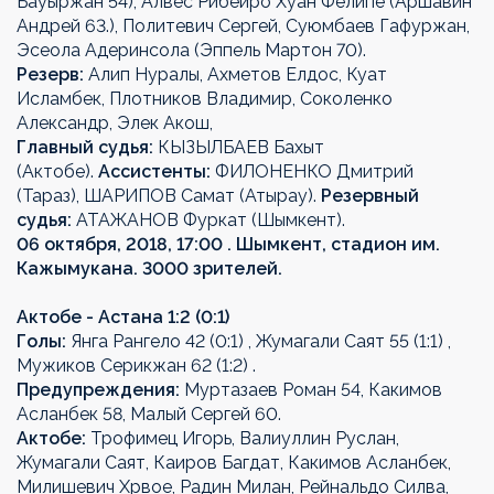
Бауыржан 54), Алвес Рибейро Хуан Фелипе (Аршавин
Андрей 63.), Политевич Сергей, Суюмбаев Гафуржан,
Эсеола Адеринсола (Эппель Мартон 70).
Резерв:
Алип Нуралы, Ахметов Елдос, Куат
Исламбек, Плотников Владимир, Соколенко
Александр, Элек Акош,
Главный судья:
КЫЗЫЛБАЕВ Бахыт
(Актобе).
Ассистенты:
ФИЛОНЕНКО Дмитрий
(Тараз), ШАРИПОВ Самат (Атырау).
Резервный
судья:
АТАЖАНОВ Фуркат (Шымкент).
06 октября, 2018, 17:00 . Шымкент, стадион им.
Кажымукана. 3000 зрителей.
Актобе - Астана 1:2 (0:1)
Голы:
Янга Рангело 42 (0:1) , Жумагали Саят 55 (1:1) ,
Мужиков Серикжан 62 (1:2) .
Предупреждения:
Муртазаев Роман 54, Какимов
Асланбек 58, Малый Сергей 60.
Актобе:
Трофимец Игорь, Валиуллин Руслан,
Жумагали Саят, Каиров Багдат, Какимов Асланбек,
Милишевич Хрвое, Радин Милан, Рейнальдо Силва,