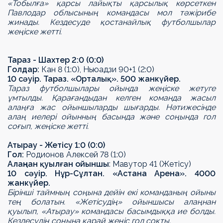
«Тобылға» қарсы лайықты қарсылық көрсеткен
Павлодар облысының командасы мол тәжірибе
жинады. Кездесуде қостанайлық футболшылар
жеңіске жетті.
Тараз - Шахтер 2:0 (0:0)
Голдар:
Кан 8 (1:0), Ньюадзи 90+1 (2:0)
10 сәуір. Тараз.
«Орталық»
. 500 жанкүйер.
Тараз футболшылары ойында жеңіске жетуге
ұмтылды. Қарағандыдан келген команда жасыл
алаңға жас ойыншыларды шығарды. Нәтижесінде
алаң иелері ойынның басында және соңында гол
соғып, жеңіске жетті.
Атырау - Жетісу 1:0 (0:0)
Гол:
Родионов Алексей 78 (1:0)
Алаңнан қуылған ойыншы
: Мавутор 41 (Жетісу)
10 сәуір. Нұр-Сұлтан.
«Астана Арена»
. 4000
жанкүйер.
Бірінші таймның соңына дейін екі команданың ойыны
тең болатын. «Жетісудің» ойыншысы алаңнан
қуылып, «Атырау» командасы басымдыққа ие болды.
Кездесудің соңына қарай жеңіс гол соқты.