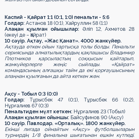
Каспий - Қайрат 1:1 (0:1, 1:0) пенальти - 5:6
Голдар:
Астанов 18 (0:1), Хайруллин 58 (1:1)
Алаңнан қуылған ойышылар:
Әліп 12, Ахметов 28
(екеуі де – Қайрат)
10 сәуір. Ақтау, «Жас Қанат». 4000 жанкүйер.
Ақтауда өткен ойын тартысқа толы болды. Пенальти
сериясында алматылықтардың қақпашысы Владимир
Плотников қарсыластың соққысын қайтарып,
жанкүйерлерге жеңіс сыйлады. «Қайрат»
командасының алғашқы тайм да екі қорғаушысының
алаңнан қуылғанын да айта кеткен жөн.
Ақсу - Тобыл 0:3 (0:0)
Голдар:
Тұрысбек 47 (0:1), Тұрысбек 66 (0:2),
Нұрғалиев 67 (0:3)
Пенальтиден мүлт кеткен
:
Н
ұ
р
ғ
алиев 23 (Тоб
ы
л)
Алаңнан қуылған ойыншы
:
Байсуфинов 90 (А
қ
су)
10 сәуір. Павлодар.
«Орталық»
. 1800 жанкүйер.
Екінші лигада ойнайтын «Ақсу» футболшыларын
турнирдің 1/8 финалына шығатынан ешкім күтпеді.