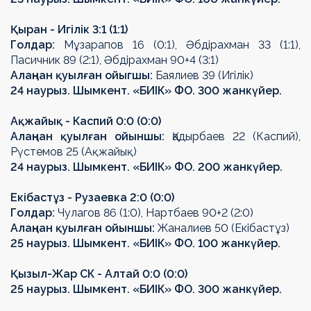
Қыран - Игілік 3:1 (1:1)
Гол
дар
:
М
ұ
зарапов 16 (0:1),
Ә
бд
і
рахман 33 (1:1),
Пасичник 89 (2:1),
Ә
бд
і
рахман 90+4 (3:1)
Алаңнан қуылған ойыгшы
:
Баялиев 39 (Игілік)
24 наурыз. Шымкент.
«
БИІК
» ФО
. 300 жанкүйер.
А
қ
жайы
қ
- Каспий 0:0 (0:0)
Алаңнан қуылған ойыншы
:
Қадырбаев 22 (Каспий),
Р
ү
стемов 25 (А
қ
жайы
қ
)
24 наурыз. Шымкент.
«
БИІК
» ФО
. 200 жанкүйер.
Екібастұз
- Рузаевка 2:0 (0:0)
Гол
дар
:
Чулагов 86 (1:0), Нартбаев 90+2 (2:0)
Алаңнан қуылған ойыншы
:
Ж
аналиев 50 (
Екібастұз
)
25 наурыз. Шымкент.
«
БИІК
» ФО
. 100 жанкүйер.
Қ
ызыл-Жар СК - Алтай 0:0 (0:0)
25 наурыз. Шымкент.
«
БИІК
» ФО
. 300 жанкүйер.