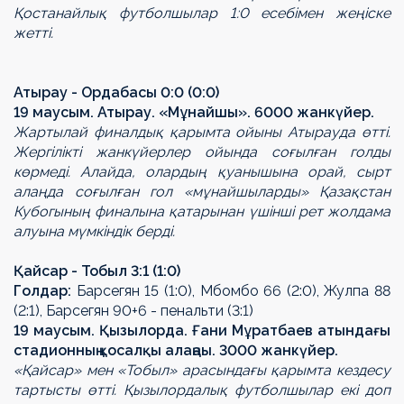
Қостанайлық футболшылар 1:0 есебімен жеңіске
жетті.
Атырау - Ордабасы 0:0 (0:0)
19 маусым. Атырау. «Мұнайшы». 6000 жанкүйер.
Жартылай финалдық қарымта ойыны Атырауда өтті.
Жергілікті жанкүйерлер ойында соғылған голды
көрмеді. Алайда, олардың қуанышына орай, сырт
алаңда соғылған гол «мұнайшыларды» Қазақстан
Кубогының финалына қатарынан үшінші рет жолдама
алуына мүмкіндік берді.
Қ
айсар - Тоб
ы
л 3:1 (1:0)
Гол
дар
:
Барсегян 15 (1:0), Мбомбо 66 (2:0), Жулпа 88
(2:1), Барсегян 90+6
-
пенальти (3:1)
19
маусым
.
Қ
ызылорда.
Ғани Мұратбаев атындағы
стадионның қосалқы алаңаы
. 3000 жанкүйер.
«Қайсар» мен «Тобыл» арасындағы қарымта кездесу
тартысты өтті. Қызылордалық футболшылар екі доп