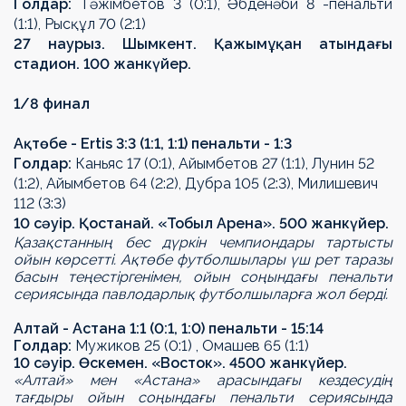
Гол
дар
:
Т
ә
ж
і
мбетов 3 (0:1),
Ә
бден
ә
би 8
-
пенальти
(1:1), Рыс
құ
л 70 (2:1)
27 наурыз. Шымкент.
Қажымұқан атындағы
стадион
. 100 жанкүйер.
1/8 финал
А
қ
т
ө
бе - Ertis 3:3 (1:1, 1:1) пенальти - 1:3
Гол
дар
:
Каньяс 17 (0:1), Ай
ы
мбетов 27 (1:1), Лунин 52
(1:2), Ай
ы
мбетов 64 (2:2), Дубра 105 (2:3), Милишевич
112 (3:3)
10
сәуір
. Қостанай.
«
Тобыл Арена
»
. 500 жанкүйер.
Қазақстанның бес дүркін чемпиондары тартысты
ойын көрсетті. Ақтөбе футболшылары үш рет таразы
басын теңестіргенімен, ойын соңындағы пенальти
сериясында павлодарлық футболшыларға жол берді.
Алтай - Астана 1:1 (0:1, 1:0) пенальти - 15:14
Гол
дар
:
Мужиков 25 (0:1) ,
О
машев 65 (1:1)
10 сәуір.
Өскемен
.
«
Восток
»
. 4500 жанкүйер.
«Алтай» мен «Астана» арасындағы кездесудің
тағдыры ойын соңындағы пенальти сериясында