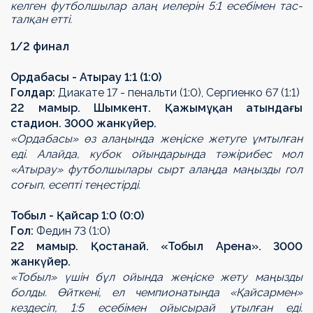
келген футболшылар алаң иелерін 5:1 есебімен тас-
талқан етті.
1/2 финал
Ордабасы - Атырау 1:1 (1:0)
Гол
дар
:
Диакате 17
-
пенальти (1:0), Сергиенко 67 (1:1)
22 ма
мыр
. Шымкент.
Қажымұқан атындағы
стадион
. 3000 жанкүйер.
«Ордабасы»
өз алаңында жеңіске жетуге ұмтылған
еді. Алайда, кубок ойындарында тәжірибес мол
«Атырау» футболшылары сырт алаңда маңызды гол
соғып, есепті теңестірді.
Тоб
ы
л - Қайсар 1:0 (0:0)
Гол:
Федин 73 (1:0)
22 ма
мыр
. Қостанай.
«
Тобыл Арена
»
. 3000
жанкүйер.
«Тобыл» үшін бұл ойында жеңіске жету маңызды
болды. Өйткені, ел чемпионатында «Қайсармен»
кездесіп, 1:5 есебімен ойысырай ұтылған еді.