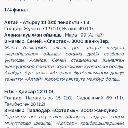
1/4 финал
Алтай - Атырау 1:1 (0:1) пенальти - 1:3
Голдар:
Жұматов 12 (0:1), Вяткин 49 (1:1)
Алаңнан қуылған ойыншы:
Марат 99 (Алтай)
8 мамыр. Семей. «Спартак». 3000 жанкүйер.
Жаңа бапкермен алғаш рет алаңға шыққан
«мұнайшылар» ойынды соңына дейін созбауға
ұмтылды. Алайда, Семей стадионына жиналған
жанкүйерлер пеналти сериясының куәгерлері болды.
Алайда, бұл жолы «Атырау» футболшылары дәлдік
танытты. «Алтай» жарысты аяқтауға мәжбүр болды.
Ertis - Қайсар 1:2 (1:0)
Голдар:
Парагульгов 15 (1:0), Садовничий 69 (1:1),
Тағыберген 88 (1:2)
8 мамыр. Павлодар. «Орталық». 2000 жанкүйер.
Тартысты әрі тең өткен ойынның тағдыры соңғы
минуттарда шешілді. «Қайсар» көшбасшыларының