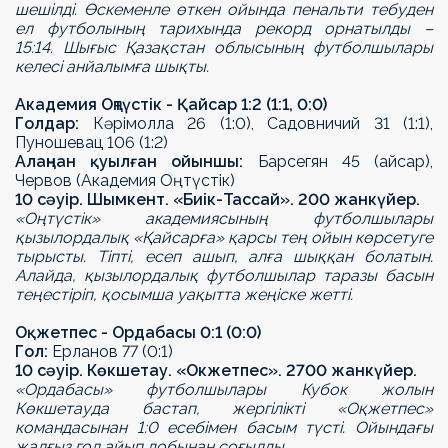
шешілді. Өскеменле өткен ойында пенальти тебуден
ел футболының тарихында рекорд орнатылды
–
15:14.
Шығыс Қазақстан облысының футболшылары
келесі анйалымға шықты.
Академия Оңтүстік -
Қ
айсар 1:2 (1:1, 0:0)
Гол
дар
:
К
ә
р
і
молла 26 (1:0), Садовничий 31 (1:1),
Пуношевац 106 (1:2)
Алаңнан қуылған ойыншы
:
Барсегян 45 (
айсар),
Червов (Академия Оңтүстік)
10 сәуір. Шымкент.
«
Биік-Тассай
»
. 200 жанкүйер.
«
О
ңтүстік»
академиясының футболшылары
қызылордалық «Қайсарға» қарсы тең ойын көрсетуге
тырысты. Тіпті, есеп ашып, алға шыққан болатын.
Алайда, қызылордалық футболшылар таразы басын
теңестіріп, қосымша уақытта жеңіске жетті.
О
қ
жетпес - Ордабасы 0:1 (0:0)
Гол:
Ерланов 77 (0:1)
10 сәуір. К
ө
кшетау.
«
Окжетпес
»
. 2700 жанкүйер.
«Ордабасы»
футболшылары Кубок жолын
Көкшетауда бастап, жергілікті «Оқжетпес»
командасынан 1:0 есебімен басым түсті. Ойындағы
жалғыз гол айып добынан соғылды.