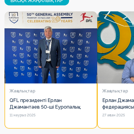
БАСҚА ЖАҢАЛЫҚТАР
Жаңалықтар
Жаңалықтар
QFL президенті Ерлан
Ерлан Джама
Джамантаев 50-ші Еуропалық
федерациясы
лигалар Бас ассамблеясына
есімін қадірлей
11 наурыз 2025
27 ақпан 2025
қатысты
алайда оның 