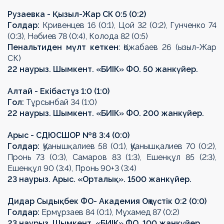
Рузаевка - Қызыл-Жар СК 0:5 (0:2)
Гол
дар
:
Кривенцев 16 (0:1), Цой 32 (0:2), Гунченко 74
(0:3), Н
ә
биев 78 (0:4), Колода 82 (0:5)
П
енальти
ден мүлт кеткен
: Қожабаев 26 (
ызыл-Жар
СК)
22 наурыз. Шымкент.
«
БИІК
» ФО
. 50 жанкүйер.
Алтай -
Екібастұз
1:0 (1:0)
Гол:
Т
ұ
рсынбай 34 (1:0)
22 наурыз. Шымкент.
«
БИІК
» ФО
. 200 жанкүйер.
Арыс - СДЮСШОР №8 3:4 (0:0)
Гол
дар
:
Қуанышқалиев 58 (0:1), Қуанышқалиев 70 (0:2),
Пронь 73 (0:3), Самаров 83 (1:3), Ешен
құ
л 85 (2:3),
Ешен
құ
л 90 (3:4), Пронь 90+3 (3:4)
23 наурыз. Арыс.
«Орталық»
. 1500 жанкүйер.
Дидар Сыды
қ
бек
ФО
- Академия Оңтүстік 0:2 (0:0)
Гол
дар
:
Ерм
ұ
рзаев 84 (0:1), М
ұ
хамед 87 (0:2)
23 наурыз. Шымкент.
«
БИІК
» ФО
. 100 жанкүйер.