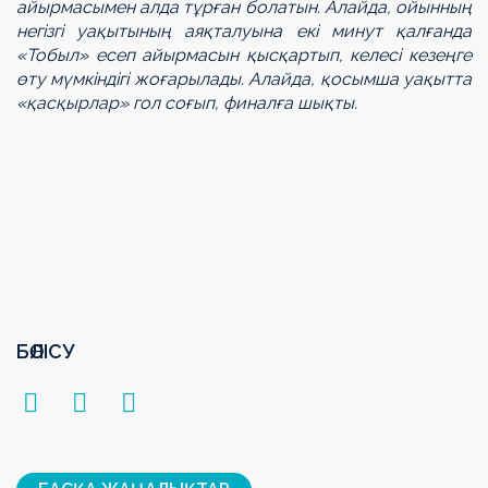
айырмасымен алда тұрған болатын. Алайда, ойынның
негізгі уақытының аяқталуына екі минут қалғанда
«Тобыл» есеп айырмасын қысқартып, келесі кезеңге
өту мүмкіндігі жоғарылады. Алайда, қосымша уақытта
«қасқырлар» гол соғып, финалға шықты.
БӨЛІСУ