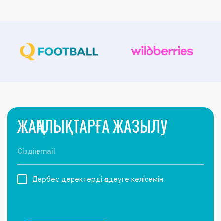
ЖАҢАЛЫҚТАРҒА ЖАЗЫЛУ
Дербес деректерді өңдеуге келісемін