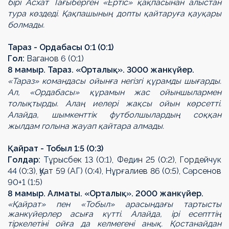
бірі Асхат Тағыберген «Ертіс» қақпасынан алыстан
тура көздеді. Қақпашының допты қайтаруға қауқары
болмады.
Тараз - Ордабасы 0:1 (0:1)
Гол:
Ваганов 6 (0:1)
8 мамыр. Тараз. «Орталық». 3000 жанкүйер.
«Тараз» командасы ойынға негізгі құрамды шығарды.
Ал, «Ордабасы» құрамын жас ойыншылармен
толықтырды. Алаң иелері жақсы ойын көрсетті.
Алайда, шымкенттік футболшылардың соққан
жылдам голына жауап қайтара алмады.
Қайрат - Тобыл 1:5 (0:3)
Голдар:
Тұрысбек 13 (0:1), Федин 25 (0:2), Гордейчук
44 (0:3), Қуат 59 (АГ) (0:4), Нұрғалиев 86 (0:5), Сәрсенов
90+1 (1:5)
8 мамыр. Алматы. «Орталық». 2000 жанкүйер.
«Қайрат» пен «Тобыл» арасындағы тартысты
жанкүйерлер асыға күтті. Алайда, ірі есепттің
тіркелетіні ойға да келмегені анық. Қостанайдан