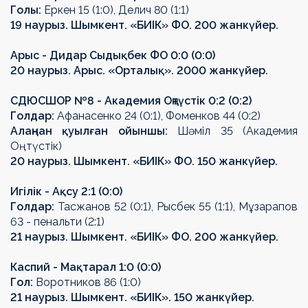
Голы:
Еркен 15 (1:0), Делич 80 (1:1)
19 наурыз. Шымкент.
«
БИІК
» ФО
. 200 жанкүйер.
Арыс - Дидар Сыды
қ
бек
ФО
0:0 (0:0)
20 наурыз. Арыс.
«Орталық»
. 2000 жанкүйер.
СДЮСШОР №8 - Академия Оңтүстік 0:2 (0:2)
Гол
дар
:
Афанасенко 24 (0:1), Фоменков 44 (0:2)
Алаңнан қуылған ойыншы
:
Ш
ә
м
іл
35 (Академия
Оңтүстік)
20 наурыз. Шымкент.
«
БИІК
» ФО
. 150 жанкүйер.
Игілік - А
қ
су 2:1 (0:0)
Гол
дар
:
Тасжанов 52 (0:1), Рысбек 55 (1:1), М
ұ
зарапов
63
-
пенальти (2:1)
21 наурыз. Шымкент.
«
БИІК
» ФО
. 200 жанкүйер.
Каспий - Ма
қ
тарал 1:0 (0:0)
Гол:
Воротников 86 (1:0)
21 наурыз. Шымкент.
«
БИІК
»
. 150 жанкүйер.