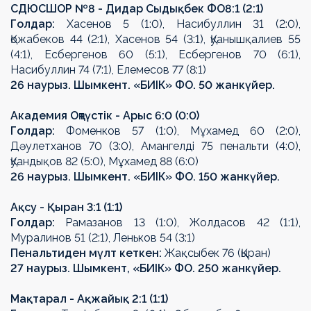
СДЮСШОР №8 - Дидар Сыды
қ
бек
ФО
8:1 (2:1)
Гол
дар
:
Хасенов 5 (1:0), Насибуллин 31 (2:0),
Қожабеков 44 (2:1), Хасенов 54 (3:1), Қуанышқалиев 55
(4:1), Есбергенов 60 (5:1), Есбергенов 70 (6:1),
Насибуллин 74 (7:1), Елемесов 77 (8:1)
26 наурыз. Шымкент.
«
БИІК
» ФО
. 50 жанкүйер.
Академия Оңтүстік - Арыс 6:0 (0:0)
Гол
дар
:
Фоменков 57 (1:0), М
ұ
хамед 60 (2:0),
Д
ә
улетханов 70 (3:0), Амангелд
і
75 пенальти (4:0),
Қуандықов 82 (5:0), М
ұ
хамед 88 (6:0)
26 наурыз. Шымкент.
«
БИІК
» ФО
. 150 жанкүйер.
А
қ
су - Қыран 3:1 (1:1)
Гол
дар
:
Рамазанов 13 (1:0), Жолдасов 42 (1:1),
Муралинов 51 (2:1), Леньков 54 (3:1)
Пенальтиден мүлт кеткен
:
Жақсыбек 76 (Қыран)
27 наурыз. Шымкент,
«
БИІК
» ФО
. 250 жанкүйер.
Ма
қ
тарал - А
қ
жайы
қ
2:1 (1:1)