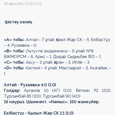
30 қыркүйек 2019 11:26
Іріктеу кезеңі
«A» тобы:
Алтай
– 7 ұпай, Қызыл-Жар СК – 5, Екібастұз
– 4, Рузаевка – 0
«B» тобы:
Оңтүстік академиясы
– 9 ұпай, №8
БЖМОРСМ – 6, Арыс – 1, Дидар Сыдықбек ФО – 1
«C» тобы:
Ақсу
– 3 ұпай, Қыран – 3, Игілік – 3
«D» тобы:
Каспий
– 4 ұпай, Мақтаарал – 3, Ақжайық –
1
Алтай - Рузаевка 4:0 (1:0)
Голдар:
Ауғанов 10 (АГ) (1:0), Вяткин 70 (2:0),
Тұрсынбай 85 (3:0), Тұрсынбай 90 (4:0)
19 наурыз. Шымкент. «Намыс». 150 жанкүйер.
Екібастұз - Қызыл-Жар СК 1:1 (1:0)