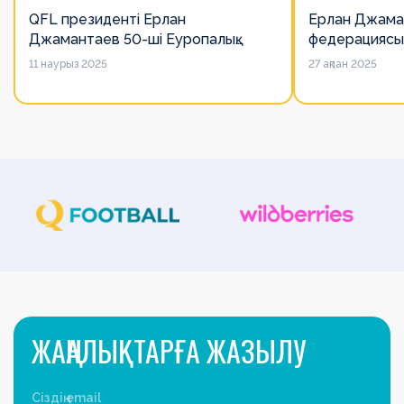
QFL президенті Ерлан
Ерлан Джама
Джамантаев 50-ші Еуропалық
федерациясы
лигалар Бас ассамблеясына
есімін қадірлей
11 наурыз 2025
27 ақпан 2025
қатысты
алайда оның 
ЖАҢАЛЫҚТАРҒА ЖАЗЫЛУ