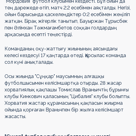
"Мордовия" футбол клубымен кездесті. Бұл ойын да
тең дәрежеде өтіп, матч 2:2 есебімен аяқталды. Негізі,
ойын барысында қаскелеңдіктер 0:2 есебімен жеңіліп
жатқан. Бірақ жігерлік танытып, Бауыржан Тұрысбек
пен Әлімхан Тәжмағамбетов соққан голдардың
арқасында есепті теңестірді.
Команданың оқу-жаттығу жиынының аясындағы
келесі кездесуі 17 қаңтарда өтеді. Қарсылас команда
сол күні анықталады.
Осы жиында "Сұңқар" маусымның алғашқы
футболшысымен келісімшартқа отырды. 28 жасар
хорватиялық қақпашы Томислав Враньичтің бұрынғы
клубы Кинкович қаласының "Цибалия" клубы болыпты.
Хорватия жастар құрамасының қақпасын жиырма
ойында қорғаған Враньчпен бір жылға келісімшарт
жасасты.