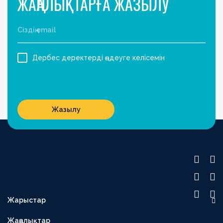
ЖАҢАЛЫҚТАРҒА ЖАЗЫЛУ
Дербес деректерді өңдеуге келісемін
Жазылу
Жарыстар
OLIMPBET ПРЕМЬЕР-ЛИГА
Жаңалықтар