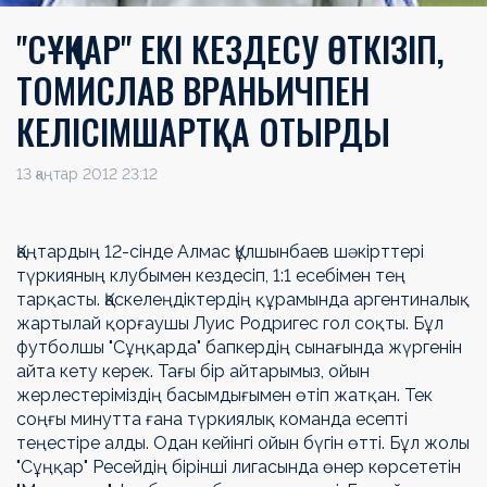
"СҰҢҚАР" ЕКІ КЕЗДЕСУ ӨТКІЗІП,
ТОМИСЛАВ ВРАНЬИЧПЕН
КЕЛІСІМШАРТҚА ОТЫРДЫ
13 қаңтар 2012 23:12
Қаңтардың 12-сінде Алмас Құлшынбаев шәкірттері
түркияның клубымен кездесіп, 1:1 есебімен тең
тарқасты. Қаскелеңдіктердің құрамында аргентиналық
жартылай қорғаушы Луис Родригес гол соқты. Бұл
футболшы "Сұңқарда" бапкердің сынағында жүргенін
айта кету керек. Тағы бір айтарымыз, ойын
жерлестеріміздің басымдығымен өтіп жатқан. Тек
соңғы минутта ғана түркиялық команда есепті
теңестіре алды. Одан кейінгі ойын бүгін өтті. Бұл жолы
"Сұңқар" Ресейдің бірінші лигасында өнер көрсететін