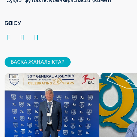
"Сұңқар" футбол клубының баспасөз қызметі
БӨЛІСУ
БАСҚА ЖАҢАЛЫҚТАР