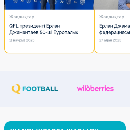
Жаңалықтар
Жаңалықтар
QFL президенті Ерлан
Ерлан Джама
Джамантаев 50-ші Еуропалық
федерациясы
лигалар Бас ассамблеясына
есімін қадірлей
11 наурыз 2025
27 ақпан 2025
қатысты
алайда оның 