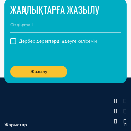
ЖАҢАЛЫҚТАРҒА ЖАЗЫЛУ
Дербес деректерді өңдеуге келісемін
Жазылу
Жарыстар
OLIMPBET ПРЕМЬЕР-ЛИГА