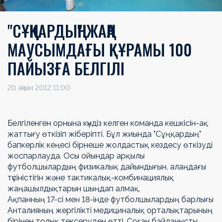
"СҰҢҚАРДЫҢ" ЖАҢА
МАУСЫМДАҒЫ ҚҰРАМЫ 100
ПАЙЫЗҒА БЕЛГІЛІ
20 ақпан 2012 11:00
Белгіленген орнына күндіз келген команда кешкісін-ақ
жаттығу өткізіп жіберіпті. Бұл жиында "Сұңқардың"
бапкерлік кеңесі бірнеше жолдастық кездесу өткізуді
жоспарлауда. Осы ойындар арқылы
футболшылардың физикалық дайындығын, алаңдағы
түсіністігін және тактикалық-комбинациялық
жаңашылдықтарын шыңдап алмақ.
Ақпанның 17-сі мен 18-інде футболшылардың барлығы
Анталияның жергілікті медициналық орталықтарының
бірінен толық тексеруден өтті. Соған байланысты,