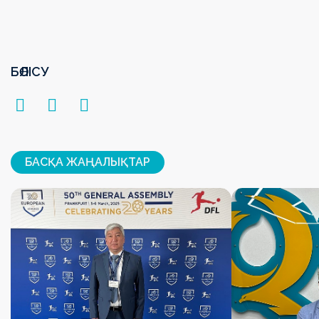
БӨЛІСУ
БАСҚА ЖАҢАЛЫҚТАР