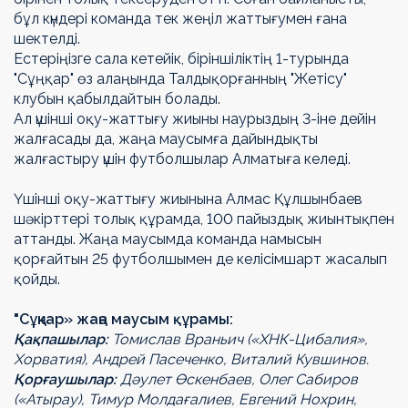
бұл күндері команда тек жеңіл жаттығумен ғана
шектелді.
Естеріңізге сала кетейік, біріншіліктің 1-турында
"Сұңқар" өз алаңында Талдықорғанның "Жетісу"
клубын қабылдайтын болады.
Ал үшінші оқу-жаттығу жиыны наурыздың 3-іне дейін
жалғасады да, жаңа маусымға дайындықты
жалғастыру үшін футболшылар Алматыға келеді.
Үшінші оқу-жаттығу жиынына Алмас Құлшынбаев
шәкірттері толық құрамда, 100 пайыздық жиынтықпен
аттанды. Жаңа маусымда команда намысын
қорғайтын 25 футболшымен де келісімшарт жасалып
қойды.
"Сұңкар» жаңа маусым құрамы:
Қақпашылар:
Томислав Враньич («ХНК-Цибалия»,
Хорватия), Андрей Пасеченко, Виталий Кувшинов.
Қорғаушылар:
Дәулет Өскенбаев, Олег Сабиров
(«Атырау), Тимур Молдағалиев, Евгений Нохрин,