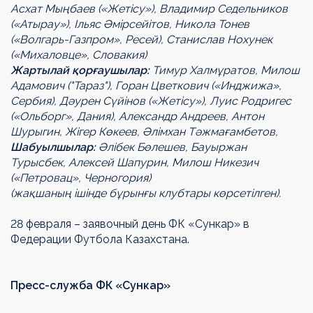
Асхат Мыңбаев («Жетісу»), Владимир Седельников
(«Атырау»), Ільяс Әмірсейітов, Никола Тонев
(«Волгарь-Газпром», Ресей), Станислав Нохунек
(«Михаловце», Словакия)
Жартылай қорғаушылар:
Тимур Халмұратов, Милош
Адамович ("Тараз"), Горан Цветкович («Инджижа»,
Сербия), Дәурен Сүйінов («Жетісу»), Луис Родригес
(«Ольборг», Дания), Александр Андреев, Антон
Шурыгин, Жігер Көкеев, Әлімхан Тәжмағамбетов,
Шабуылшылар:
Әлібек Бөлешев, Бауыржан
Турысбек, Алексей Шапурин, Милош Никезич
(«Петровац», Черногория)
(жақшаның ішінде бұрынғы клубтары көрсетілген).
28 февраля – заявочный день ФК «Сункар» в
Федерации Футбола Казахстана.
Пресс-служба ФК «Сункар»