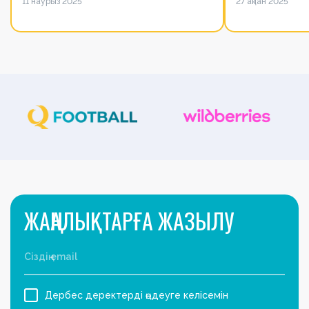
11 наурыз 2025
27 ақпан 2025
қатысты
алайда оның 
ЖАҢАЛЫҚТАРҒА ЖАЗЫЛУ
Дербес деректерді өңдеуге келісемін