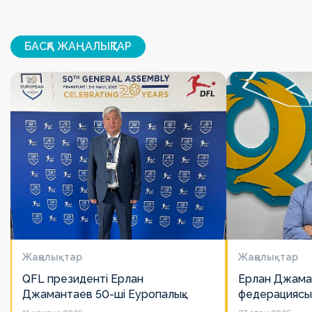
БАСҚА ЖАҢАЛЫҚТАР
Жаңалықтар
Жаңалықтар
QFL президенті Ерлан
Ерлан Джама
Джамантаев 50-ші Еуропалық
федерациясы
лигалар Бас ассамблеясына
есімін қадірлей