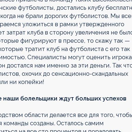
танские футболисты, достались клубу бесплатн
когда не брали дорогих футболистов. Мы все
араемся уложиться в рамки утвержденного
ет затрат клуба в сторону увеличения не было
оторые фигурируют в прессе, то скажу так —
оторые тратит клуб на футболиста с его так
имостью. Специалисты могут оценить игрока
 он достался нам именно за эти деньги. Так чт
листов, охочих до сенсационно-скандальных
ли ни копейки!
е наши болельщики ждут больших успехов
дством области делается все для того, чтоб
я команды созданы. Осталось самим
ться на все сто процентов и порадовать