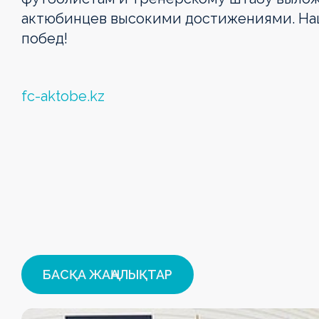
актюбинцев высокими достижениями. На
побед!
fc-aktobe.kz
БАСҚА ЖАҢАЛЫҚТАР