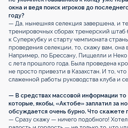
окна и ведя поиск игроков до последнег
году?
— Да, нынешняя селекция завершена, и те
тренировочных сборах тренерский штаб б
к Суперкубку и старту чемпионата страны
проведения селекции, то, скажу вам, она 
Например, по Брессану, Пиццелли и Неко 
с лета прошлого года. Была проведена кро
не просто привезти в Казахстан. И то, чт
слаженной работы руководства клуба и с
— В средствах массовой информации то
которые, якобы, «Актобе» заплатил за н
обсуждается очень бурно. Что скажете 
— Сразу скажу — ничего подобного! Хотело
радость и гордость — не только то, что у