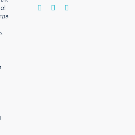
о!
гда
.
о
ы