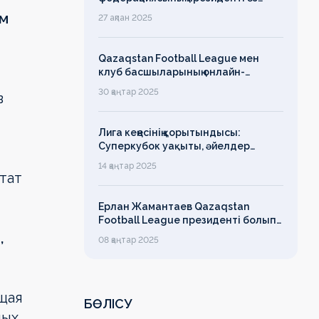
есімін қадірлейтінін айтқан еді,
ом
27 ақпан 2025
алайда оның сөзі түкке тұрмайды!
Qazaqstan Football League мен
клуб басшыларының онлайн-
конференциясының қорытындысы
30 қаңтар 2025
в
бойынша баспасөз-релизі
Лига кеңесінің қорытындысы:
Суперкубок уақыты, әйелдер
футболының дамуы, легионерлерге
14 қаңтар 2025
лимит
тат
Ерлан Жамантаев Qazaqstan
Football League президенті болып
сайланды
,
08 қаңтар 2025
бщая
БӨЛІСУ
ных