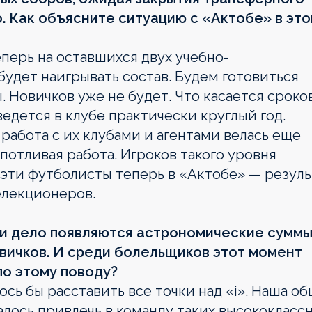
о. Как объясните ситуацию с «Актобе» в эт
перь на оставшихся двух учебно-
удет наигрывать состав. Будем готовиться
. Новичков уже не будет. Что касается сроко
ведется в клубе практически круглый год.
работа с их клубами и агентами велась еще
потливая работа. Игроков такого уровня
о эти футболисты теперь в «Актобе» — резуль
елекционеров.
 и дело появляются астрономические суммы
овичков. И среди болельщиков этот момент
по этому поводу?
сь бы расставить все точки над «i». Наша о
далось привлечь в команду таких высококласс