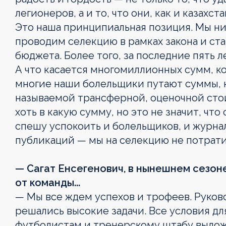
легионеров, а и то, что они, как и казахс
Это наша принципиальная позиция. Мы ни
проводим селекцию в рамках закона и ст
бюджета. Более того, за последние пять л
А что касается многомиллионных сумм, к
многие наши болельщики путают суммы, к
называемой трансферной, оценочной сто
хоть в какую сумму, но это не значит, что
спешу успокоить и болельщиков, и журна
публикаций — мы на селекцию не потрати
— Сагат Енсегенович, в нынешнем сезон
от команды...
— Мы все ждем успехов и трофеев. Руково
решались высокие задачи. Все условия дл
футболистам и тренерскому штабу выложи