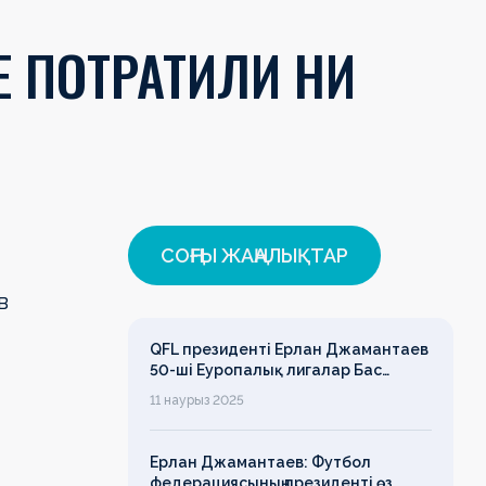
Е ПОТРАТИЛИ НИ
СОҢҒЫ ЖАҢАЛЫҚТАР
в
QFL президенті Ерлан Джамантаев
50-ші Еуропалық лигалар Бас
ассамблеясына қатысты
11 наурыз 2025
Ерлан Джамантаев: Футбол
федерациясының президенті өз