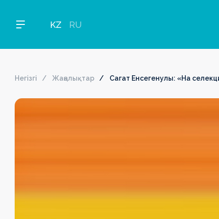
KZ
RU
Негізгі
Жаңалықтар
Сагат Енсегенулы: «На селекц