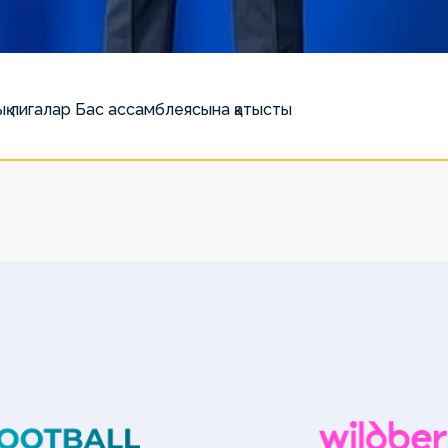
қ лигалар Бас ассамблеясына қатысты