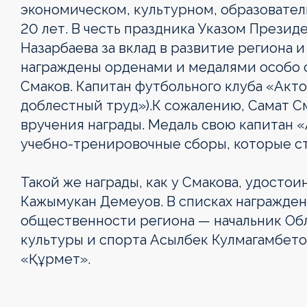
экономическом, культурном, образовател
20 лет. В честь праздника Указом Презид
Назарбаева за вклад в развитие региона 
награждены орденами и медалями особо 
Смаков. Капитан футбольного клуба «Актоб
доблестный труд»).К сожалению, Самат С
вручения награды. Медаль свою капитан «
учебно-тренировочные сборы, которые ст
Такой же награды, как у Смакова, удосто
Кажымукан Демеуов. В списках награжде
общественности региона — начальник Об
культуры и спорта Асылбек Кулмагамбето
«Құрмет».