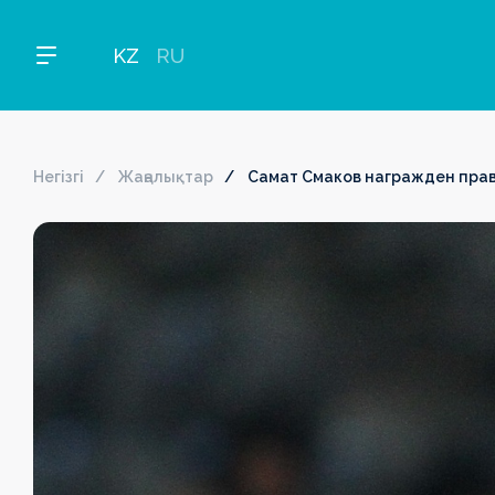
KZ
RU
Негізгі
Жаңалықтар
Самат Смаков награжден пра