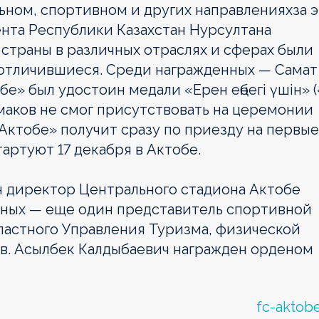
ьном, спортивном и других направленияхза 
ента Республики Казахстан Нурсултана
и страны в различных отраслях и сферах были
отличившиеся. Среди награжденных — Самат
е» был удостоин медали «Ерен еңбегі үшін» (
маков не смог присутствовать на церемонии
Актобе» получит сразу по приезду на первые
артуют 17 декабря в Актобе.
ин директор Центрального стадиона Актобе
нных — еще один представитель спортивной
ластного Управления Туризма, физической
в. Асылбек Калдыбаевич награжден орденом
fc-aktob