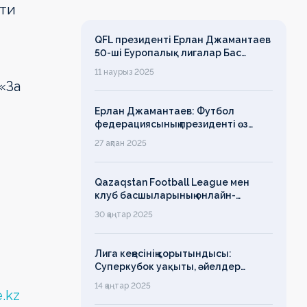
эти
QFL президенті Ерлан Джамантаев
50-ші Еуропалық лигалар Бас
ассамблеясына қатысты
11 наурыз 2025
«За
Ерлан Джамантаев: Футбол
федерациясының президенті өз
есімін қадірлейтінін айтқан еді,
27 ақпан 2025
алайда оның сөзі түкке тұрмайды!
Qazaqstan Football League мен
клуб басшыларының онлайн-
конференциясының қорытындысы
30 қаңтар 2025
бойынша баспасөз-релизі
Лига кеңесінің қорытындысы:
Суперкубок уақыты, әйелдер
футболының дамуы, легионерлерге
14 қаңтар 2025
e.kz
лимит