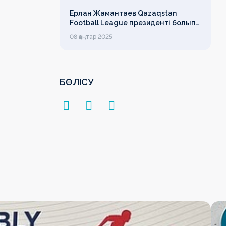
Ерлан Жамантаев Qazaqstan
Football League президенті болып
сайланды
08 қаңтар 2025
БӨЛІСУ