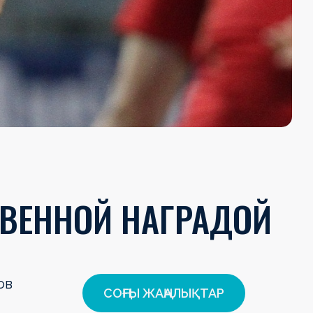
ТВЕННОЙ НАГРАДОЙ
ов
СОҢҒЫ ЖАҢАЛЫҚТАР