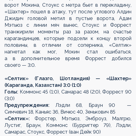
ворот Мокина, Стоукс с метра бьет в перекладину,
«Шахтер» пошел в атаку, тут после углового Алдин
Джидич головой метил в пустые ворота, Адам
Мэтьюз с линии мяч вынес, Стоукс и Форрест
транжирили моменты раз за разом, на счастье
карагандинцев, которые подсели к концу второй
половины, в отличии от соперника, «Селтик»
нагнетал как мог, Мокин стал ошибаться,
а в дополнительное время Форрест добился
своего — 3:0.
«Селтик» (Глазго, Шотландия) — «Шахтер»
(Караганда, Казахстан) 3:0 (1:0)
Голы:
Коммонс 45 (1:0), Самарас 48 (2:0), Форрест 90
(3:0)
Предупреждения:
Лэдли 68, Браун 90 —
Симчевич 18, Каньяс 36, Вичюс 40, Зенькович 85
«Селтик»:
Форстер, Мэтьюз, Эмброуз, Малгрю,
Лустиг, Браун, Коммонс (Бурригтер 79), Лэдли,
Самарас, Стоукс, Форрест (ван Дейк 90)