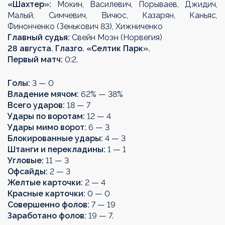
«Шахтер»:
Мокин, Василевич, Порываев, Джидич,
Малый, Симчевич, Вичюс, Казарян, Каньяс,
Финонченко (Зенькович 83), Хижниченко
Главный судья:
Свейн Моэн (Норвегия)
28 августа. Глазго. «Селтик Парк».
Первый матч:
0:2.
Голы:
3 — 0
Владение мячом:
62% — 38%
Всего ударов:
18 — 7
Удары по воротам:
12 — 4
Удары мимо ворот:
6 — 3
Блокированные удары:
4 — 3
Штанги и перекладины:
1 — 1
Угловые:
11 — 3
Офсайды:
2 — 3
Желтые карточки:
2 — 4
Красные карточки:
0 — 0
Совершенно фолов:
7 — 19
Заработано фолов:
19 — 7.