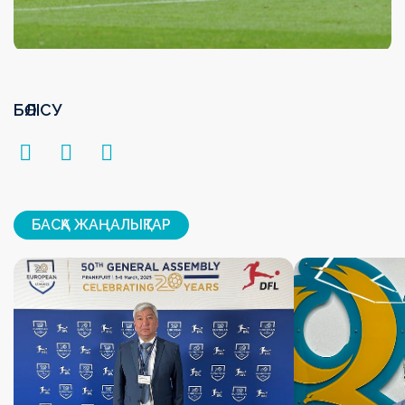
БӨЛІСУ
БАСҚА ЖАҢАЛЫҚТАР