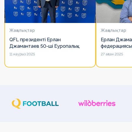
Жаңалықтар
Жаңалықтар
QFL президенті Ерлан
Ерлан Джама
Джамантаев 50-ші Еуропалық
федерациясы
лигалар Бас ассамблеясына
есімін қадірлей
11 наурыз 2025
27 ақпан 2025
қатысты
алайда оның 