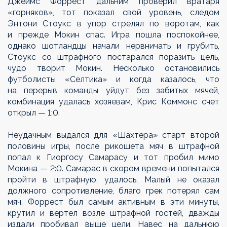
Джеймс Форрест дальним проверил вратаря
«горняков», тот показал свой уровень, следом
Энтони Стоукс в упор стрелял по воротам, как
и прежде Мокин спас. Игра пошла поспокойнее,
однако шотландцы начали нервничать и грубить,
Стоукс со штрафного постарался поразить цель,
чудо творит Мокин. Несколько остановились
футболисты «Селтика» и когда казалось, что
на перерыв команды уйдут без забитых мячей,
комбинация удалась хозяевам, Крис Коммонс счет
открыл — 1:0.
Неудачным выдался для «Шахтера» старт второй
половины игры, после рикошета мяч в штрафной
попал к Гиоргосу Самарасу и тот пробил мимо
Мокина — 2:0. Самарас в скором времени попытался
пройти в штрафную, удалось, Малый не оказал
должного сопротивление, благо грек потерял сам
мяч. Форрест был самым активным в эти минуты,
крутил и вертел возле штрафной гостей, дважды
издали пробивал выше цели. Навес на дальнюю