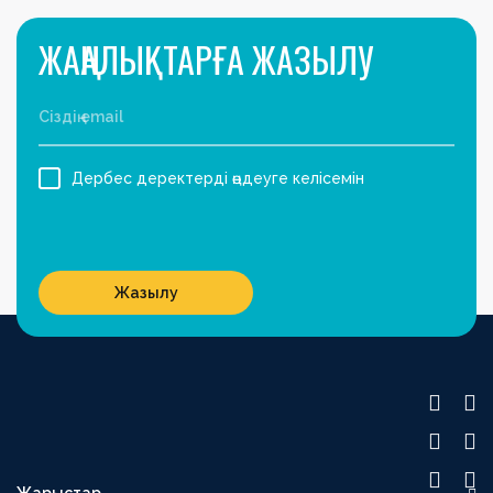
ЖАҢАЛЫҚТАРҒА ЖАЗЫЛУ
Дербес деректерді өңдеуге келісемін
Жазылу