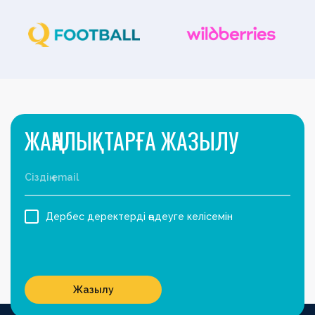
ЖАҢАЛЫҚТАРҒА ЖАЗЫЛУ
Дербес деректерді өңдеуге келісемін
Жазылу