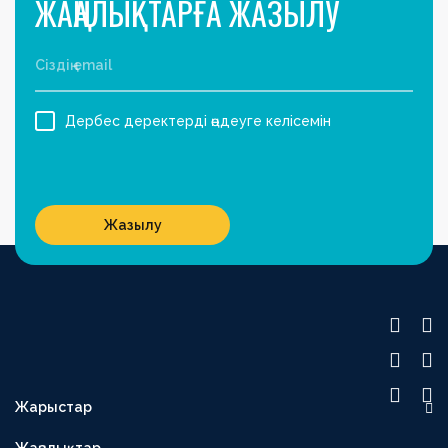
ЖАҢАЛЫҚТАРҒА ЖАЗЫЛУ
Дербес деректерді өңдеуге келісемін
Жазылу
Жарыстар
OLIMPBET ПРЕМЬЕР-ЛИГА