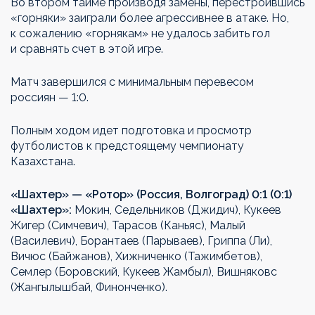
Во втором тайме производя замены, перестроившись
«горняки» заиграли более агрессивнее в атаке. Но,
к сожалению «горнякам» не удалось забить гол
и сравнять счет в этой игре.
Матч завершился с минимальным перевесом
россиян — 1:0.
Полным ходом идет подготовка и просмотр
футболистов к предстоящему чемпионату
Казахстана.
«Шахтер» — «Ротор» (Россия, Волгоград) 0:1 (0:1)
«Шахтер»:
Мокин, Седельников (Джидич), Кукеев
Жигер (Симчевич), Тарасов (Каньяс), Малый
(Василевич), Борантаев (Парываев), Гриппа (Ли),
Вичюс (Байжанов), Хижниченко (Тажимбетов),
Семлер (Боровский, Кукеев Жамбыл), Вишняковс
(Жангылышбай, Финонченко).