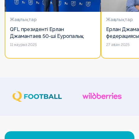
Жаңалықтар
Жаңалықтар
QFL президенті Ерлан
Ерлан Джама
Джамантаев 50-ші Еуропалық
федерациясы
лигалар Бас ассамблеясына
есімін қадірлей
11 наурыз 2025
27 ақпан 2025
қатысты
алайда оның 