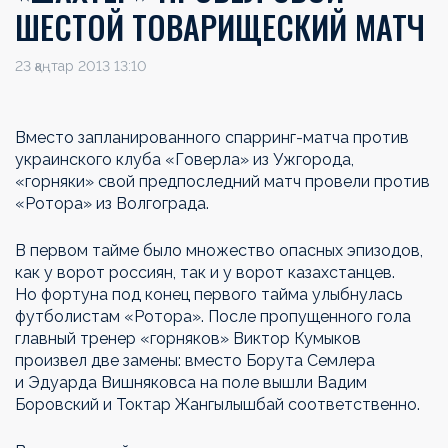
ШЕСТОЙ ТОВАРИЩЕСКИЙ МАТЧ
23 қаңтар 2013 13:10
Вместо запланированного спарринг-матча против
украинского клуба «Говерла» из Ужгорода,
«горняки» свой предпоследний матч провели против
«Ротора» из Волгограда.
В первом тайме было множество опасных эпизодов,
как у ворот россиян, так и у ворот казахстанцев.
Но фортуна под конец первого тайма улыбнулась
футболистам «Ротора». После пропущенного гола
главный тренер «горняков» Виктор Кумыков
произвел две замены: вместо Борута Семлера
и Эдуарда Вишняковса на поле вышли Вадим
Боровский и Токтар Жангылышбай соответственно.