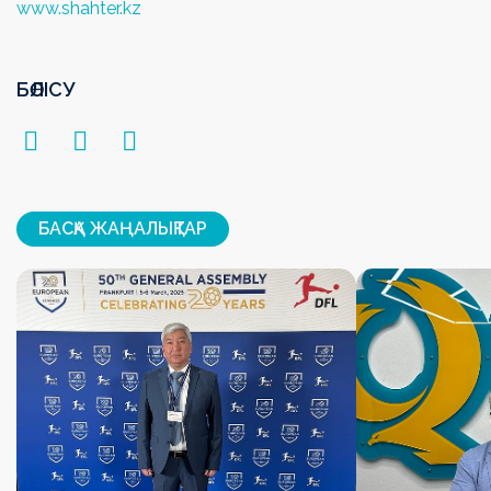
www.shahter.kz
БӨЛІСУ
БАСҚА ЖАҢАЛЫҚТАР